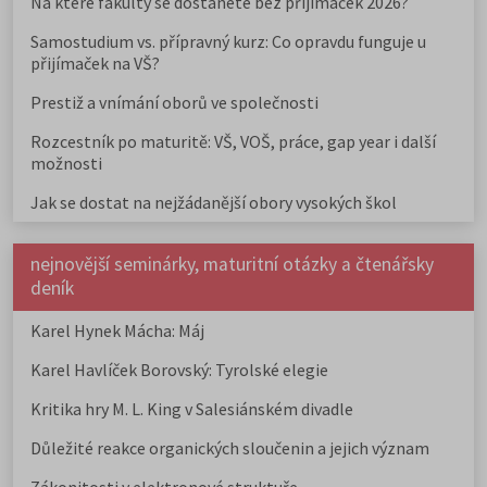
Na které fakulty se dostanete bez přijímaček 2026?
Samostudium vs. přípravný kurz: Co opravdu funguje u
přijímaček na VŠ?
Prestiž a vnímání oborů ve společnosti
Rozcestník po maturitě: VŠ, VOŠ, práce, gap year i další
možnosti
Jak se dostat na nejžádanější obory vysokých škol
nejnovější seminárky, maturitní otázky a čtenářsky
deník
Karel Hynek Mácha: Máj
Karel Havlíček Borovský: Tyrolské elegie
Kritika hry M. L. King v Salesiánském divadle
Důležité reakce organických sloučenin a jejich význam