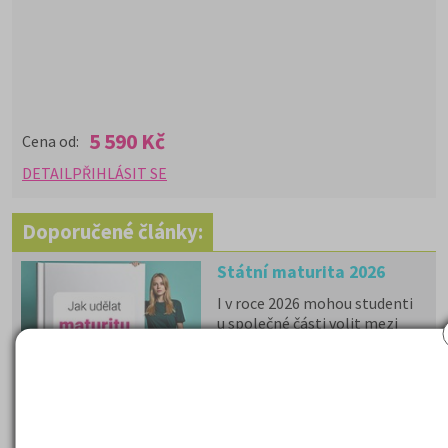
5 590 Kč
Cena od:
DETAIL
PŘIHLÁSIT SE
Doporučené články:
Státní maturita 2026
I v roce 2026 mohou studenti
u společné části volit mezi
matematikou a cizím
jazykem a zůstává povinná
zkouška z českého jazyka a
literatury. Stáhněte si zdarma
e-book
s podrobnými
informacemi.