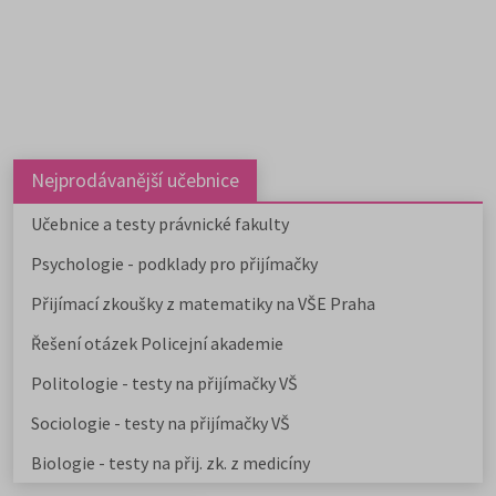
vědy, filologii, pedagogiku,
informační studia a knihovnictví,
překladatelství a tlumočnictví,
obecnou teorii a dějiny umění a
kultury a další programy a obory l
studovat na 59 fakultách veřejnýc
vysokých škol. Humanitní obory j
dále v nabídce na 9 soukromých
vysokých školách. Učitelské obory
Nejprodávanější učebnice
můžete studovat na 9 pedagogick
fakultách, dvou institutech a jed
Učebnice a testy právnické fakulty
ústavu, a téměř na všech veřejnýc
Psychologie - podklady pro přijímačky
vysokých školách od uměleckých 
po ekonomické či technické.
Přijímací zkoušky z matematiky na VŠE Praha
Pedagogicky zaměřené obory
nabízejí také soukromé vysoké
Řešení otázek Policejní akademie
školy.
Učitelské
,
ekonomicky
zaměřené obory a
obory psycholo
Politologie - testy na přijímačky VŠ
uvádíme v samostatném článku.
Chystáte se na humanitní ob
Sociologie - testy na přijímačky VŠ
Stáhněte si zdarma e-book s
Biologie - testy na přij. zk. z medicíny
přehledem humanitních fakult,
informacemi o přijímacím řízení a