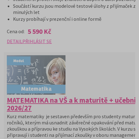
Součástí kurzu jsou modelové testové úlohy z přijímaček z
minulých let
Kurzy probíhají v prezenční i online formě
5 590 Kč
Cena od:
DETAIL
PŘIHLÁSIT SE
MATEMATIKA na VŠ a k maturitě + učebni
2026/27
Kurz matematiky je sestaven především pro studenty maturit
ročníků, kterým má usnadnit závěrečné opakování před maturi
zkouškou a přípravou ke studiu na Vysokých školách. V kurzu se
připravují i studenti na přijímací zkoušky v oboru management