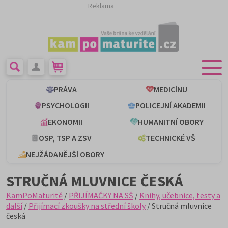
Reklama
PRÁVA
MEDICÍNU
PSYCHOLOGII
POLICEJNÍ AKADEMII
EKONOMII
HUMANITNÍ OBORY
OSP, TSP A ZSV
TECHNICKÉ VŠ
NEJŽÁDANĚJŠÍ OBORY
STRUČNÁ MLUVNICE ČESKÁ
KamPoMaturitě
/
PŘIJÍMAČKY NA SŠ
/
Knihy, učebnice, testy a
další
/
Přijímací zkoušky na střední školy
/ Stručná mluvnice
česká