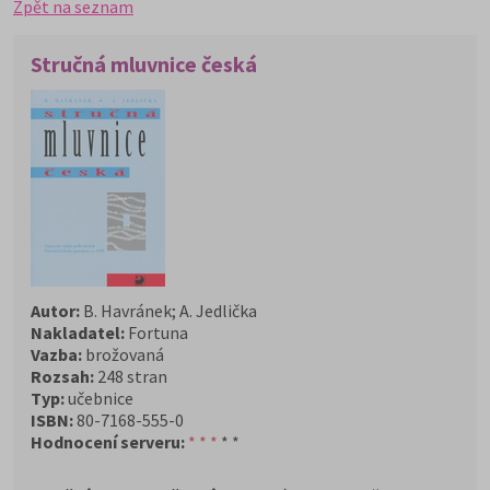
Zpět na seznam
Stručná mluvnice česká
Autor:
B. Havránek; A. Jedlička
Nakladatel:
Fortuna
Vazba:
brožovaná
Rozsah:
248 stran
Typ:
učebnice
ISBN:
80-7168-555-0
Hodnocení serveru:
* * *
* *