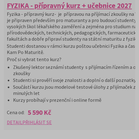
FYZIKA - přípravný kurz + učebnice 2027
Fyzika - přípravný kurz- je přípravou na příjímací zkoušky na V
je připraven především pro maturanty a pro budoucí studenty
vysokých škol lékařského zaměření a zejména pro studium na
přírodovědeckých, technických, pedagogických, farmaceutický
fakultách a dobře připraví studenty na státní maturitu z fyziky.
Studenti dostanou v rámci kurzu poštou učebnici Fyzika a časo
Kam Po Maturitě.
Proč si vybrat tento kurz?
Zkušený lektor seznámí studenty s přijímacím řízením a or
zkoušky
Studenti si prověří svoje znalosti a doplní o další poznatky
Součástí kurzu jsou modelové testové úlohy z přijímaček z
minulých let
Kurzy probíhají v prezenční i online formě
5 590 Kč
Cena od:
DETAIL
PŘIHLÁSIT SE