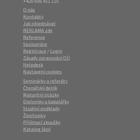
+420 606 411 115
O nás
Kontakty
Jak objednávat
REKLAMA zde
Reference
Spolupráce
Registrace
/
Login
Zásady zpracování OÚ
Helpdesk
Nastavení cookies
Seminárky a referáty
Čtenářský deník
Maturitní otázky
Diplomky a bakalářky
Studijní podklady
Životopisy
Přijímací zkoušky
Katalog škol