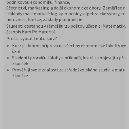
podnikovou ekonomiku, finance,
účetnictví, marketing a další ekonomické obory. Zaměří se na
základy matematické logiky, mocniny, algebraické výrazy, rovn
nerovnice, funkce, základy planimetrie.
Studenti dostanou v rámci kurzu poštou učebnici Matematiky 
časopis Kam Po Maturitě.
Proč si vybrat tento kurz?
Kurz je dobrou příprava na všechny ekonomické fakulty vys
škol
Studenti procvičují úlohy a příkladů, které se objevují u přij
zkoušek
Prověřují svoje znalosti ze středoškolského studia k maturi
zkoušce