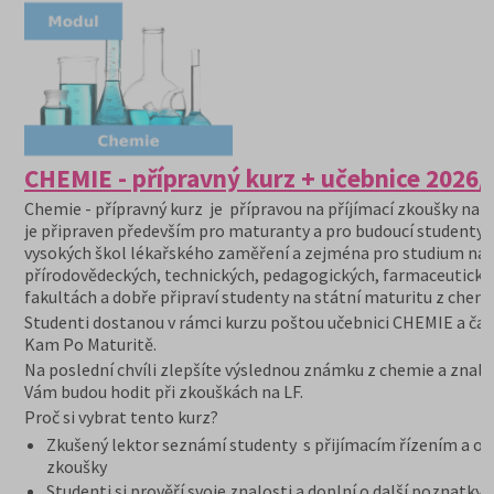
CHEMIE - přípravný kurz + učebnice 2026/
Chemie - přípravný kurz je přípravou na příjímací zkoušky na V
je připraven především pro maturanty a pro budoucí studenty
vysokých škol lékařského zaměření a zejména pro studium na
přírodovědeckých, technických, pedagogických, farmaceutický
fakultách a dobře připraví studenty na státní maturitu z chemi
Studenti dostanou v rámci kurzu poštou učebnici CHEMIE a čas
Kam Po Maturitě.
Na poslední chvíli zlepšíte výslednou známku z chemie a znalo
Vám budou hodit při zkouškách na LF.
Proč si vybrat tento kurz?
Zkušený lektor seznámí studenty s přijímacím řízením a or
zkoušky
Studenti si prověří svoje znalosti a doplní o další poznatky