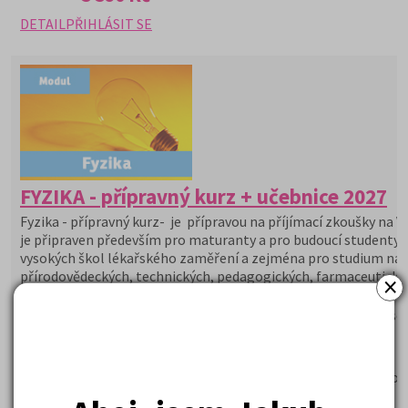
DETAIL
PŘIHLÁSIT SE
FYZIKA - přípravný kurz + učebnice 2027
Fyzika - přípravný kurz- je přípravou na příjímací zkoušky na V
je připraven především pro maturanty a pro budoucí studenty
vysokých škol lékařského zaměření a zejména pro studium na
přírodovědeckých, technických, pedagogických, farmaceutický
×
fakultách a dobře připraví studenty na státní maturitu z fyziky.
Studenti dostanou v rámci kurzu poštou učebnici Fyzika a časo
Kam Po Maturitě.
Proč si vybrat tento kurz?
Zkušený lektor seznámí studenty s přijímacím řízením a or
zkoušky