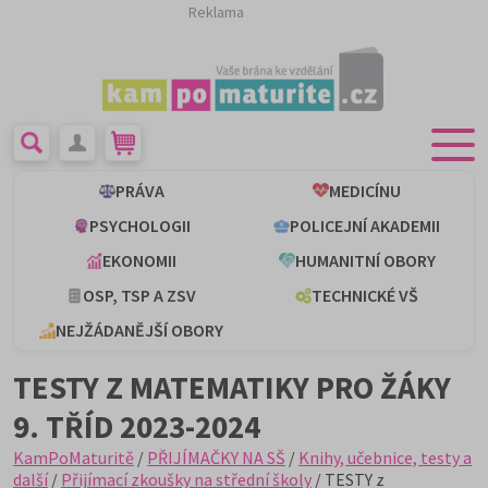
Reklama
PRÁVA
MEDICÍNU
PSYCHOLOGII
POLICEJNÍ AKADEMII
EKONOMII
HUMANITNÍ OBORY
OSP, TSP A ZSV
TECHNICKÉ VŠ
NEJŽÁDANĚJŠÍ OBORY
TESTY Z MATEMATIKY PRO ŽÁKY
9. TŘÍD 2023-2024
KamPoMaturitě
/
PŘIJÍMAČKY NA SŠ
/
Knihy, učebnice, testy a
další
/
Přijímací zkoušky na střední školy
/ TESTY z