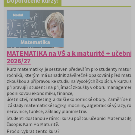
Doporučené kurzy:
MATEMATIKA na VŠ a k maturitě + učebni
2026/27
Kurz matematiky je sestaven především pro studenty maturit
ročníků, kterým má usnadnit závěrečné opakování před maturi
zkouškou a přípravou ke studiu na Vysokých školách. V kurzu se
připravují i studenti na přijímací zkoušky v oboru management
podnikovou ekonomiku, finance,
účetnictví, marketing a další ekonomické obory. Zaměří se na
základy matematické logiky, mocniny, algebraické výrazy, rovn
nerovnice, funkce, základy planimetrie.
Studenti dostanou v rámci kurzu poštou učebnici Matematiky 
časopis Kam Po Maturitě.
Proč si vybrat tento kurz?