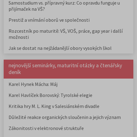
Samostudium vs. přípravný kurz: Co opravdu funguje u
přijímaček na VŠ?
Prestiž a vnímání oborů ve společnosti
Rozcestník po maturitě: VŠ, VOŠ, práce, gap year i další
možnosti
Jak se dostat na nejžádanější obory vysokých škol
nejnovější seminárky, maturitní otázky a čtenářsky
deník
Karel Hynek Mácha: Máj
Karel Havlíček Borovský: Tyrolské elegie
Kritika hry M. L. King v Salesiánském divadle
Důležité reakce organických sloučenin a jejich význam
Zákonitosti v elektronové struktuře