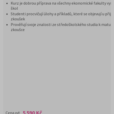
Kurz je dobrou příprava na všechny ekonomické fakulty vys
škol
Studenti procvičují úlohy a příkladů, které se objevují u přij
zkoušek
Prověřují svoje znalosti ze středoškolského studia k maturi
zkoušce
5 590 Kč
Cena od: