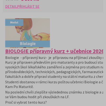
DETAIL
PŘIHLÁSIT SE
BIOLOGIE přípravný kurz + učebnice 2026
Biologie - přípravný kurz- je přípravou na příjímací zkoušky na
Kurz je připraven především pro maturanty a pro budoucí stu
vysokých škol lékařského zaměření a zejména pro studium na
přírodovědeckých, technických, pedagogických, farmaceutický
fakultách a dobře připraví studenty na státní maturitu z chemi
Studenti dostanou v rámci kurzu poštou učebnici Biologie a ča
Kam Po Maturitě.
Na poslední chvíli zlepšíte výsledednou známku z biologie a zn
se Vám budou hodit při zkouškách na LF.
Proč si vybrat tento kurz?