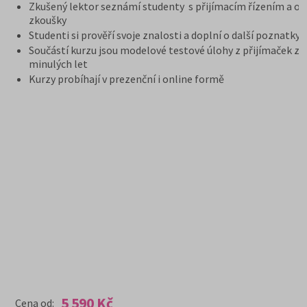
Zkušený lektor seznámí studenty s přijímacím řízením a or
zkoušky
Studenti si prověří svoje znalosti a doplní o další poznatky
Součástí kurzu jsou modelové testové úlohy z přijímaček z
minulých let
Kurzy probíhají v prezenční i online formě
5 590 Kč
Cena od: