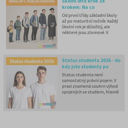
Školní léta krok za
krokem: Na co
nezapomenout od 1. třídy
Od první třídy základní školy
až po maturitu
až po maturitní ročník: každý
školní rok je důležitý, ale
některé jsou zlomové. V
našem přehledu se dočtete,
na co nezapomenout a na co
(a jak) se připravit.
Status studenta 2026 - do
kdy jste studenty po
maturitě?
Status studenta není
samostatný právní pojem. V
praxi znamená souhrn výhod
spojených se studiem, hlavně
zdravotní pojištění hrazené
státem, studentské slevy na
dopravu a další.