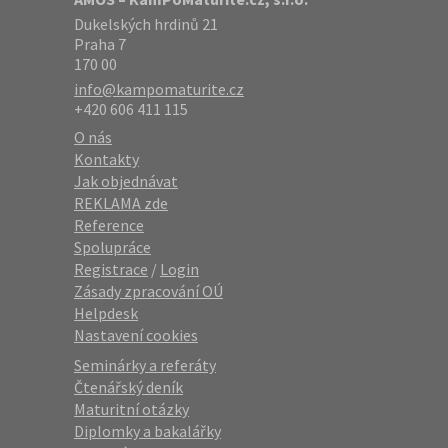
Dukelských hrdinů 21
Praha 7
170 00
info@kampomaturite.cz
+420 606 411 115
O nás
Kontakty
Jak objednávat
REKLAMA zde
Reference
Spolupráce
Registrace
/
Login
Zásady zpracování OÚ
Helpdesk
Nastavení cookies
Seminárky a referáty
Čtenářský deník
Maturitní otázky
Diplomky a bakalářky