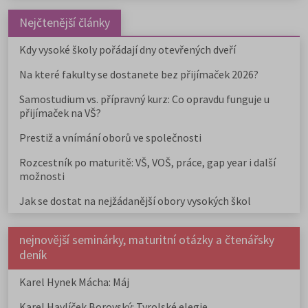
Nejčtenější články
Kdy vysoké školy pořádají dny otevřených dveří
Na které fakulty se dostanete bez přijímaček 2026?
Samostudium vs. přípravný kurz: Co opravdu funguje u
přijímaček na VŠ?
Prestiž a vnímání oborů ve společnosti
Rozcestník po maturitě: VŠ, VOŠ, práce, gap year i další
možnosti
Jak se dostat na nejžádanější obory vysokých škol
nejnovější seminárky, maturitní otázky a čtenářsky
deník
Karel Hynek Mácha: Máj
Karel Havlíček Borovský: Tyrolské elegie