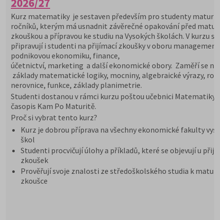
2026/27
Kurz matematiky je sestaven především pro studenty maturit
ročníků, kterým má usnadnit závěrečné opakování před maturi
zkouškou a přípravou ke studiu na Vysokých školách. V kurzu se
připravují i studenti na přijímací zkoušky v oboru management
podnikovou ekonomiku, finance,
účetnictví, marketing a další ekonomické obory. Zaměří se na
základy matematické logiky, mocniny, algebraické výrazy, rovn
nerovnice, funkce, základy planimetrie.
Studenti dostanou v rámci kurzu poštou učebnici Matematiky 
časopis Kam Po Maturitě.
Proč si vybrat tento kurz?
Kurz je dobrou příprava na všechny ekonomické fakulty vys
škol
Studenti procvičují úlohy a příkladů, které se objevují u přij
zkoušek
Prověřují svoje znalosti ze středoškolského studia k maturi
zkoušce