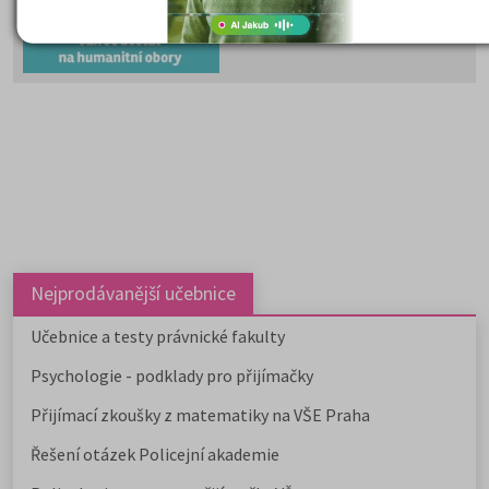
člověka, společnost, kulturu, jazy
vzdělávání i komunikaci.
Psychologii, filozofii, logiku,
politologii, sociologii, sociální
politiku a sociální práci, historick
vědy, filologii, pedagogiku,
informační studia a knihovnictví,
překladatelství a tlumočnictví,
obecnou teorii a dějiny umění a
kultury a další programy a obory l
studovat na 59 fakultách veřejnýc
vysokých škol. Humanitní obory j
dále v nabídce na 9 soukromých
vysokých školách. Učitelské obory
Nejprodávanější učebnice
můžete studovat na 9 pedagogick
fakultách, dvou institutech a jed
Učebnice a testy právnické fakulty
ústavu, a téměř na všech veřejnýc
Psychologie - podklady pro přijímačky
vysokých školách od uměleckých 
po ekonomické či technické.
Přijímací zkoušky z matematiky na VŠE Praha
Pedagogicky zaměřené obory
nabízejí také soukromé vysoké
Řešení otázek Policejní akademie
školy.
Učitelské
,
ekonomicky
zaměřené obory a
obory psycholo