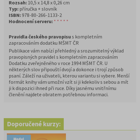
Rozsah:
10,5 x 14,8 x 0,26 cm
Typ:
příručka + slovník
ISBN:
978-80-266-1133-2
Hodnocení serveru:
* * * * *
Pravidla českého pravopisu
s kompletním
zapracováním dodatku MŠMT ČR
Publikace vám nabízí přehledný a srozumitelný výklad
pravopisných pravidel s kompletním zapracováním
Dodatku zveřejněného v roce 1994 MŠMT ČR. U
některých slov připouští dvojí a dokonce i trojí způsob
psaní. Záleží na uživateli, kterou variantu si vybere. Menší
formát knihy vám umožní vzít si ji kdekoliv s sebou a mít
ji k dispozici ihned při ruce. Díky jasnému vnitřnímu
členění najdete obratem potřebnou informaci.
Doporučené kurzy: