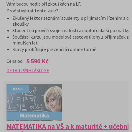
Vám budou hodit při zkouškách na LF.
Proč si vybrat tento kurz?
Zkušený lektor seznámí studenty s přijímacím řízením a or
zkoušky
Studenti si prověří svoje znalosti a doplní o další poznatky
Součástí kurzu jsou modelové testové úlohy z přijímaček z
minulých let
Kurzy probíhají v prezenční i online formě
5 590 Kč
Cena od:
DETAIL
PŘIHLÁSIT SE
MATEMATIKA na VŠ a k maturitě + učebni