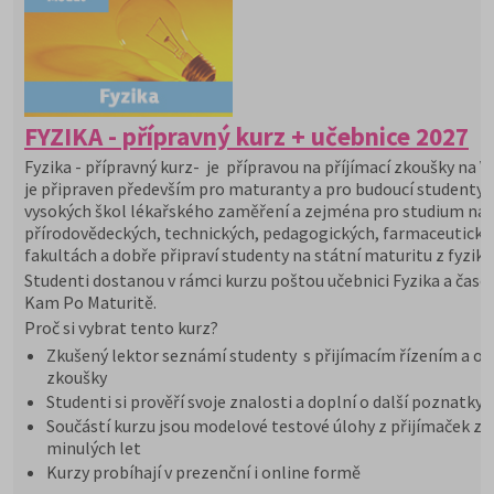
FYZIKA - přípravný kurz + učebnice 2027
Fyzika - přípravný kurz- je přípravou na příjímací zkoušky na V
je připraven především pro maturanty a pro budoucí studenty
vysokých škol lékařského zaměření a zejména pro studium na
přírodovědeckých, technických, pedagogických, farmaceutický
fakultách a dobře připraví studenty na státní maturitu z fyziky.
Studenti dostanou v rámci kurzu poštou učebnici Fyzika a časo
Kam Po Maturitě.
Proč si vybrat tento kurz?
Zkušený lektor seznámí studenty s přijímacím řízením a or
zkoušky
Studenti si prověří svoje znalosti a doplní o další poznatky
Součástí kurzu jsou modelové testové úlohy z přijímaček z
minulých let
Kurzy probíhají v prezenční i online formě