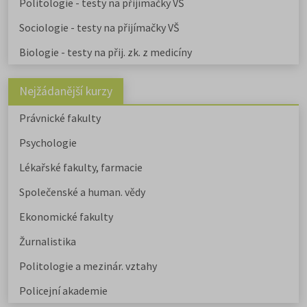
Politologie - testy na přijímačky VŠ
uvádíme v samostatném článku.
Chystáte se na humanitní ob
Sociologie - testy na přijímačky VŠ
Stáhněte si zdarma e-book s
Biologie - testy na přij. zk. z medicíny
přehledem humanitních fakult,
informacemi o přijímacím řízení a
tipy pro výběr studia.
Nejžádanější kurzy
Právnické fakulty
Psychologie
Lékařské fakulty, farmacie
Společenské a human. vědy
Ekonomické fakulty
Žurnalistika
Politologie a mezinár. vztahy
Policejní akademie