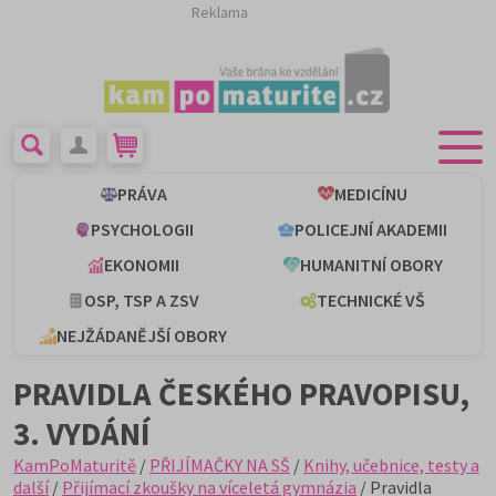
Reklama
PRÁVA
MEDICÍNU
PSYCHOLOGII
POLICEJNÍ AKADEMII
EKONOMII
HUMANITNÍ OBORY
OSP, TSP A ZSV
TECHNICKÉ VŠ
NEJŽÁDANĚJŠÍ OBORY
PRAVIDLA ČESKÉHO PRAVOPISU,
3. VYDÁNÍ
KamPoMaturitě
/
PŘIJÍMAČKY NA SŠ
/
Knihy, učebnice, testy a
další
/
Přijímací zkoušky na víceletá gymnázia
/ Pravidla