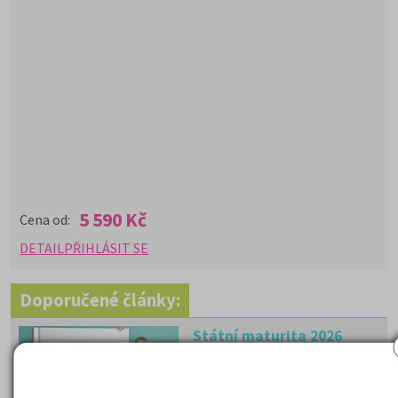
5 590 Kč
Cena od:
DETAIL
PŘIHLÁSIT SE
Doporučené články:
Státní maturita 2026
I v roce 2026 mohou studenti
u společné části volit mezi