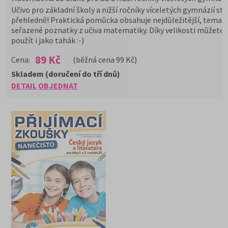
Učivo pro základní školy a nižší ročníky víceletých gymnázií st
přehledně! Praktická pomůcka obsahuje nejdůležitější, temati
seřazené poznatky z učiva matematiky. Díky velikosti můžete 
použít i jako tahák :-)
89 Kč
Cena:
(běžná cena 99 Kč)
Skladem (doručení do tří dnů)
DETAIL
OBJEDNAT