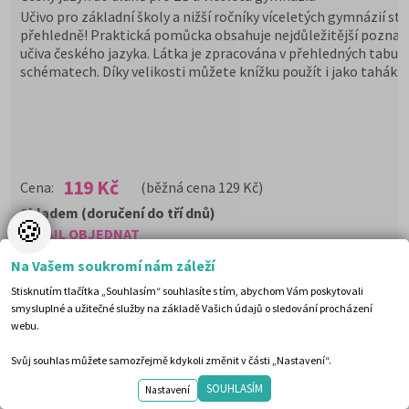
Učivo pro základní školy a nižší ročníky víceletých gymnázií st
přehledně! Praktická pomůcka obsahuje nejdůležitější poznat
učiva českého jazyka. Látka je zpracována v přehledných tabul
schématech. Díky velikosti můžete knížku použít i jako tahák
119 Kč
Cena:
(běžná cena 129 Kč)
Skladem (doručení do tří dnů)
🍪
DETAIL
OBJEDNAT
Na Vašem soukromí nám záleží
Stisknutím tlačítka „Souhlasím“ souhlasíte s tím, abychom Vám poskytovali
smysluplné a užitečné služby na základě Vašich údajů o sledování procházení
webu.
Svůj souhlas můžete samozřejmě kdykoli změnit v části „Nastavení“.
SOUHLASÍM
Nastavení