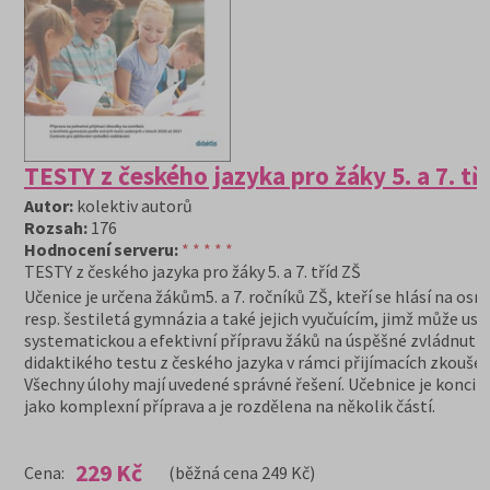
TESTY z českého jazyka pro žáky 5. a 7. tř
Autor:
kolektiv autorů
Rozsah:
176
Hodnocení serveru:
* * * * *
TESTY z českého jazyka pro žáky 5. a 7. tříd ZŠ
Učenice je určena žákům5. a 7. ročníků ZŠ, kteří se hlásí na osm
resp. šestiletá gymnázia a také jejich vyučuícím, jimž může us
systematickou a efektivní přípravu žáků na úspěšné zvládnutí
didaktikého testu z českého jazyka v rámci přijímacích zkoušek
Všechny úlohy mají uvedené správné řešení. Učebnice je konci
jako komplexní příprava a je rozdělena na několik částí.
229 Kč
Cena:
(běžná cena 249 Kč)