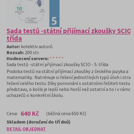
Sada testů -státní přijímací zkoušky SCIO -
třída
Autor:
kolektiv autorů
Rozsah:
200 str.
Hodnocení serveru:
* * * * *
Sada testů -státní přijímací zkoušky SCIO - 5. třída
Podoba testů na státní přijímací zkoušky z českého jazyka a
matematiky. Natrénuje si řešení jednotlivých typů úloh i strat
řešení celého testu. Díky porovnání s ostatními řešiteli testu z
představu, o kolik je lepší nebo horší než ostatní a to i v rámci
uchazečů o konkrétní školu.
640 Kč
Cena:
(běžná cena 650 Kč)
Skladem (doručení do tří dnů)
DETAIL
OBJEDNAT