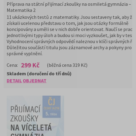
Příprava na státní přijímací zkoušky na osmiletá gymnázia –
Matematika 2
11 ukázkových testů z matematiky. Jsou sestaveny tak, aby žác
získali ucelenou představu o tom, jak jsou otázky formálně
koncipovány a uměli se v nich dobře orientovat. Naučí se praco
jednotlivými typy úloh a budou si moci vyzkoušet, jak by v testu
Vyhodnocení správných odpovědí naleznou v klíči správných řeš
Důležitou součástí titulu jsou záznamové archy a pokyny pro j
správné vyplnění.
299 Kč
Cena:
(běžná cena 319 Kč)
Skladem (doručení do tří dnů)
DETAIL
OBJEDNAT