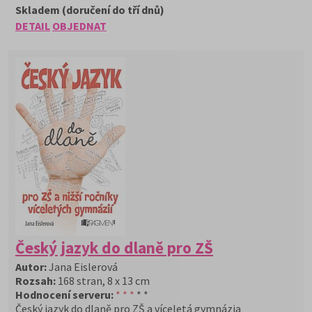
Skladem (doručení do tří dnů)
DETAIL
OBJEDNAT
Český jazyk do dlaně pro ZŠ
Autor:
Jana Eislerová
Rozsah:
168 stran, 8 x 13 cm
Hodnocení serveru:
* * *
* *
Český jazyk do dlaně pro ZŠ a víceletá gymnázia