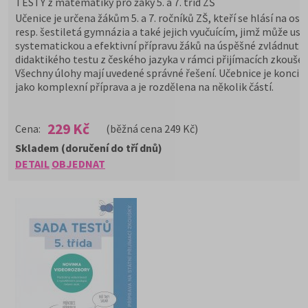
TESTY z matematiky pro žáky 5. a 7. tříd ZŠ
Učenice je určena žákům 5. a 7. ročníků ZŠ, kteří se hlásí na osm
resp. šestiletá gymnázia a také jejich vyučuícím, jimž může us
systematickou a efektivní přípravu žáků na úspěšné zvládnutí
didaktikého testu z českého jazyka v rámci přijímacích zkoušek
Všechny úlohy mají uvedené správné řešení. Učebnice je konci
jako komplexní příprava a je rozdělena na několik částí.
229 Kč
Cena:
(běžná cena 249 Kč)
Skladem (doručení do tří dnů)
DETAIL
OBJEDNAT