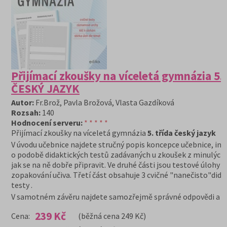
Přijímací zkoušky na víceletá gymnázia 5. 
ČESKÝ JAZYK
Autor:
Fr.Brož, Pavla Brožová, Vlasta Gazdíková
Rozsah:
140
Hodnocení serveru:
* * * * *
Přijímací zkoušky na víceletá gymnázia
5. třída český jazyk
V úvodu učebnice najdete stručný popis koncepce učebnice, in
o podobě didaktických testů zadávaných u zkoušek z minulých 
jak se na ně dobře připravit. Ve druhé části jsou testové úlohy k
zopakování učiva. Třetí část obsahuje 3 cvičné "nanečisto"dida
testy .
V samotném závěru najdete samozřejmě správné odpovědi a ře
239 Kč
Cena:
(běžná cena 249 Kč)