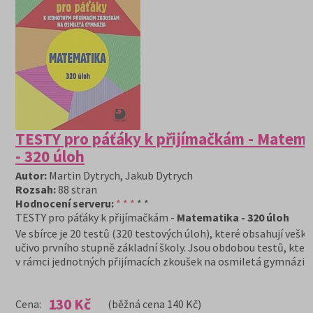
TESTY pro páťáky k přijímačkám - Matema
- 320 úloh
Autor:
Martin Dytrych, Jakub Dytrych
Rozsah:
88 stran
Hodnocení serveru:
* * *
* *
TESTY pro páťáky k přijímačkám -
Matematika - 320 úloh
Ve sbírce je 20 testů (320 testových úloh), které obsahují veške
učivo prvního stupně základní školy. Jsou obdobou testů, které
v rámci jednotných přijímacích zkoušek na osmiletá gymnázia.
130 Kč
Cena:
(běžná cena 140 Kč)