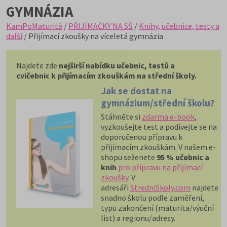
GYMNÁZIA
KamPoMaturitě
/
PŘIJÍMAČKY NA SŠ
/
Knihy, učebnice, testy a
další
/ Přijímací zkoušky na víceletá gymnázia
Najdete zde
nejširší nabídku učebnic, testů a
cvičebnic k přijímacím zkouškám na střední školy.
Jak se dostat na
gymnázium/střední školu?
Stáhněte si
zdarma e-book
,
vyzkoušejte test a podívejte se na
doporučenou přípravu k
přijímacím zkouškám. V našem e-
shopu seženete
95 % učebnic a
knih
pro přípravu na přijímací
zkoušky
. V
adresáři
StredniSkoly.com
najdete
snadno školu podle zaměření,
typu zakončení (maturita/výuční
list) a regionu/adresy.