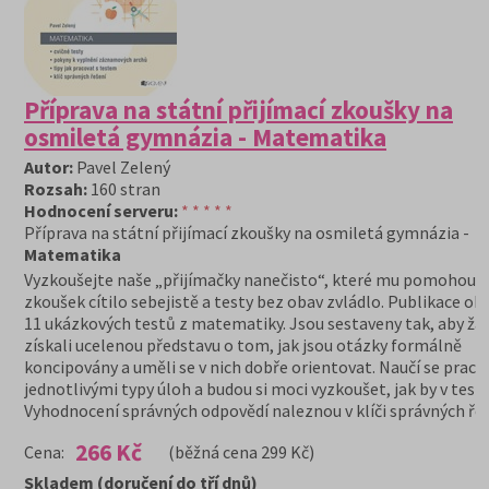
Příprava na státní přijímací zkoušky na
osmiletá gymnázia - Matematika
Autor:
Pavel Zelený
Rozsah:
160 stran
Hodnocení serveru:
* * * * *
Příprava na státní přijímací zkoušky na osmiletá gymnázia -
Matematika
Vyzkoušejte naše „přijímačky nanečisto“, které mu pomohou, a
zkoušek cítilo sebejistě a testy bez obav zvládlo. Publikace ob
11 ukázkových testů z matematiky. Jsou sestaveny tak, aby žác
získali ucelenou představu o tom, jak jsou otázky formálně
koncipovány a uměli se v nich dobře orientovat. Naučí se praco
jednotlivými typy úloh a budou si moci vyzkoušet, jak by v testu
Vyhodnocení správných odpovědí naleznou v klíči správných ře
266 Kč
Cena:
(běžná cena 299 Kč)
Skladem (doručení do tří dnů)