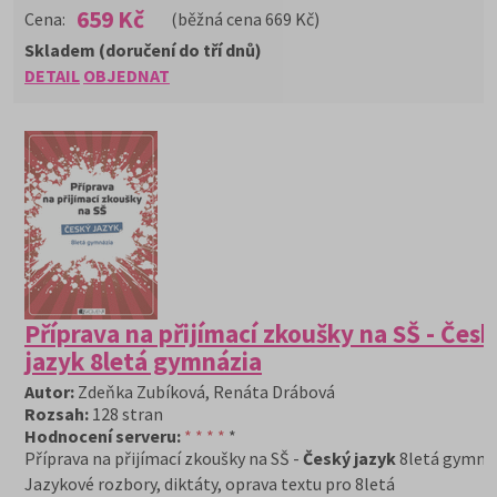
659 Kč
Cena:
(běžná cena 669 Kč)
Skladem (doručení do tří dnů)
DETAIL
OBJEDNAT
Příprava na přijímací zkoušky na SŠ - Česk
jazyk 8letá gymnázia
Autor:
Zdeňka Zubíková, Renáta Drábová
Rozsah:
128 stran
Hodnocení serveru:
* * * *
*
Příprava na přijímací zkoušky na SŠ -
Český jazyk
8letá gymná
Jazykové rozbory, diktáty, oprava textu pro 8letá