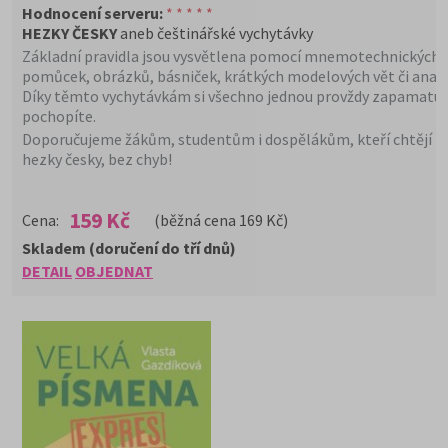
Hodnocení serveru:
* * * * *
HEZKY ČESKY
aneb češtinářské vychytávky
Základní pravidla jsou vysvětlena pomocí mnemotechnických
pomůcek, obrázků, básniček, krátkých modelových vět či analo
Díky těmto vychytávkám si všechno jednou provždy zapamatuj
pochopíte.
Doporučujeme žákům, studentům i dospělákům, kteří chtějí p
hezky česky, bez chyb!
159 Kč
Cena:
(běžná cena 169 Kč)
Skladem (doručení do tří dnů)
DETAIL
OBJEDNAT