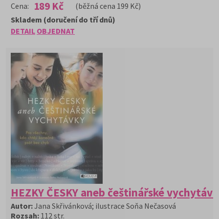
189 Kč
Cena:
(běžná cena 199 Kč)
Skladem (doručení do tří dnů)
DETAIL
OBJEDNAT
HEZKY ČESKY aneb češtinářské vychytávk
Autor:
Jana Skřivánková; ilustrace Soňa Nečasová
Rozsah:
112 str.