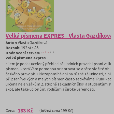
Velká písmena EXPRES - Vlasta Gazdíková
Autor:
Vlasta Gazdíková
Rozsah:
192 str. A5
Hodnocení serveru:
* * *
* *
Velká písmena expres
cílem je podat ucelený přehled základních pravidel psaní velký
písmen, která Vám pomohou orientovat se v této složité oblas
českého pravopisu. Nezapomíná ani na různé záludnosti, s nim
při psaní velkých a malých písmen často setkáváme. Publikace 
určena nejen žákům 2. stupně základních škol a studentům st
škol, ale také učitelům, rodičům a široké veřejnosti.
183 Kč
Cena:
(běžná cena 199 Kč)