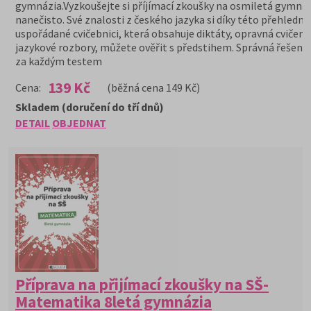
gymnázia.Vyzkoušejte si příjímací zkoušky na osmiletá gymná
nanečisto. Své znalosti z českého jazyka si díky této přehledně
uspořádané cvičebnici, která obsahuje diktáty, opravná cvičení 
jazykové rozbory, můžete ověřit s předstihem. Správná řešení 
za každým testem
139 Kč
Cena:
(běžná cena 149 Kč)
Skladem (doručení do tří dnů)
DETAIL
OBJEDNAT
Příprava na přijímací zkoušky na SŠ-
Matematika 8letá gymnázia