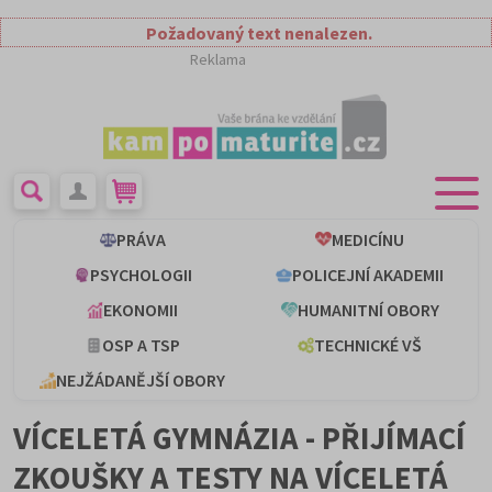
Požadovaný text nenalezen.
Reklama
PRÁVA
MEDICÍNU
PSYCHOLOGII
POLICEJNÍ AKADEMII
EKONOMII
HUMANITNÍ OBORY
OSP A TSP
TECHNICKÉ VŠ
NEJŽÁDANĚJŠÍ OBORY
VÍCELETÁ GYMNÁZIA - PŘIJÍMACÍ
ZKOUŠKY A TESTY NA VÍCELETÁ