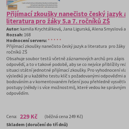
Přijímací zkoušky nanečisto český jazyk a
literatura pro žáky 5.a 7. ročníků ZŠ
Autor:
kamila Krychtálková, Jana Ligurská, Alena Smyslová a k
Rozsah:
168
Hodnocení serveru:
* * * * *
Přijímací zkoušky nanečisto český jazyk a literatura pro žáky 5.
ročníků ZŠ
Obsahuje soubor testů včetně záznamových archů pro zápis
odpovědí, a to v takové podobě, aby se co nejvíce přiblížily reál
situaci státní jednotné přijímací zkoušky. Pro vyhodnocení vla
výsledků je u každého testu klíč s požadovanými odpověďmi a
bodováním a v komentovaném řešení jsou přehledně vysvětle
postupy (někdy i s více možnostmi), které vedou ke správným
odpovědím.
229 Kč
Cena:
(běžná cena 249 Kč)
Skladem (doručení do tří dnů)