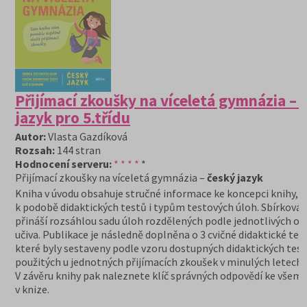
Přijímací zkoušky na víceletá gymnázia – 
jazyk pro 5.třídu
Autor:
Vlasta Gazdíková
Rozsah:
144 stran
Hodnocení serveru:
* * * *
*
Přijímací zkoušky na víceletá gymnázia –
český jazyk
Kniha v úvodu obsahuje stručné informace ke koncepci knihy,
k podobě didaktických testů i typům testových úloh. Sbírková 
přináší rozsáhlou sadu úloh rozdělených podle jednotlivých ob
učiva. Publikace je následně doplněna o 3 cvičné didaktické test
které byly sestaveny podle vzoru dostupných didaktických tes
použitých u jednotných přijímacích zkoušek v minulých letech.
V závěru knihy pak naleznete klíč správných odpovědí ke všem
v knize.