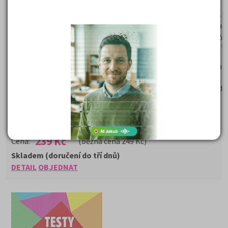
Hodnocení serveru:
* * * * *
Přijímací zkoušky na víceletá gymnázia 5. třída
MATEMATIKA
4. vydání V úvodu učebnice najdete stručný popis koncepce učeb
Dále informace o podobě didaktických testů v rámci jednotnýc
zkoušek z matematiky z minulých let a jak je dobře zvládnout.
druhé části je sbírka testových úloh, ve kterých si zopakujete
matematiku. Třetí část obsahuje 5 cvičných testů. Jsou sestav
"nanečisto" jako u přijímacích zkoušek.
V závěru učebnice jsou samozřejmě uvedeny správné odpovědi 
řešení.
239 Kč
Cena:
(běžná cena 249 Kč)
Skladem (doručení do tří dnů)
DETAIL
OBJEDNAT