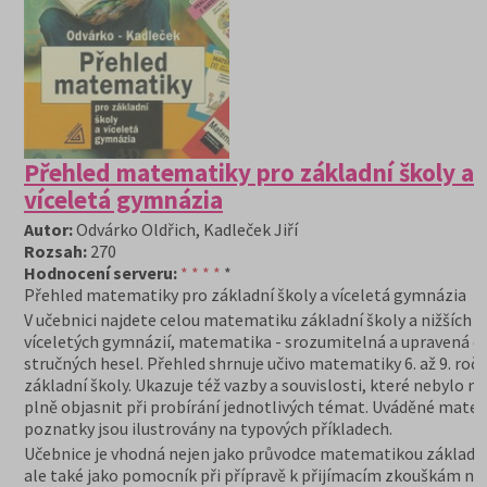
Přehled matematiky pro základní školy a
víceletá gymnázia
Autor:
Odvárko Oldřich, Kadleček Jiří
Rozsah:
270
Hodnocení serveru:
* * * *
*
Přehled matematiky pro základní školy a víceletá gymnázia
V učebnici najdete celou matematiku základní školy a nižších t
víceletých gymnázií, matematika - srozumitelná a upravená d
stručných hesel. Přehled shrnuje učivo matematiky 6. až 9. roč
základní školy. Ukazuje též vazby a souvislosti, které nebylo 
plně objasnit při probírání jednotlivých témat. Uváděné mate
poznatky jsou ilustrovány na typových příkladech.
Učebnice je vhodná nejen jako průvodce matematikou základní
ale také jako pomocník při přípravě k přijímacím zkouškám na 