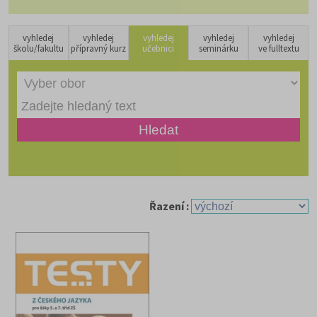
vyhledej
vyhledej
vyhledej
vyhledej
vyhledej
školu/fakultu
přípravný kurz
učebnici
seminárku
ve fulltextu
Řazení :