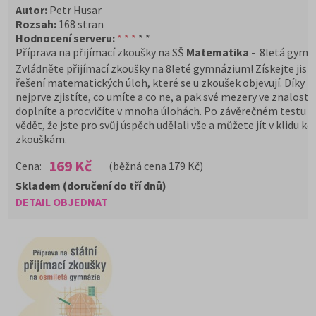
Autor:
Petr Husar
Rozsah:
168 stran
Hodnocení serveru:
* * *
* *
Příprava na přijímací zkoušky na SŠ
Matematika
- 8letá gymn
Zvládněte přijímací zkoušky na 8leté gymnázium! Získejte jisto
řešení matematických úloh, které se u zkoušek objevují. Díky p
nejprve zjistíte, co umíte a co ne, a pak své mezery ve znalost
doplníte a procvičíte v mnoha úlohách. Po závěrečném testu 
vědět, že jste pro svůj úspěch udělali vše a můžete jít v klidu ke
zkouškám.
169 Kč
Cena:
(běžná cena 179 Kč)
Skladem (doručení do tří dnů)
DETAIL
OBJEDNAT