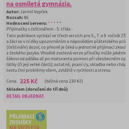
na osmiletá gymnázia.
Autor:
Jarmil Vepřek
Rozsah:
86
Hodnocení serveru:
* * *
* *
Přijímačky s češtinářem - 5. třída -
Tato publikace vychází ve třech verzích pro 5., 7. a 9. ročník ZŠ.
a žáci se v ní díky upozorněním a nápovědám přátelského prův
(češtináře) dozví, co přesně je čeká u jednotné přijímací zkouš
z českého jazyka. Vhodně zvolená verze příručky může jakémuk
žákovi od páťáka až po maturanta pomoci při všeobecném opa
látky (či její velké části); ostatně, psaní i/y, skladba nebo chápá
textu činí problémy všem, zvláště v rychlosti a stresu.
225 Kč
Cena:
(běžná cena 230 Kč)
Skladem (doručení do tří dnů)
DETAIL
OBJEDNAT