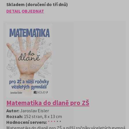
Skladem (doručení do tří dnů)
DETAIL
OBJEDNAT
Matematika do dlaně pro ZŠ
Autor:
Jaroslav Eisler
Rozsah:
152 stran, 8 x 13 cm
Hodnocení serveru:
* * *
* *
Matematika do dlaně pro ZŠ a nižší ročníky víceletých gymnázi