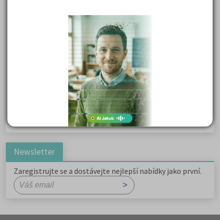
Karel Havlíček Borovský: Tyrolské elegie
Kritika hry M. L. King v Salesiánském divadle
Důležité reakce organických sloučenin a jejich význam
Zákonitosti v elektronové struktuře
Základní charakteristiky obyvatelstva a geografie sídel
Karel Hynek Mácha: Máj
Karel Havlíček Borovský: Tyrolské elegie
Romain Rolland: Petr a Lucie
Newsletter
Zaregistrujte se a dostávejte nejlepší nabídky jako první.