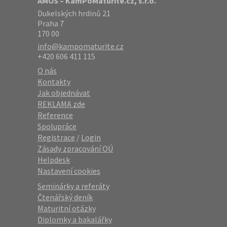
AMOS – KamPoMaturite.cz, s.r.o.
Dukelských hrdinů 21
Praha 7
170 00
info@kampomaturite.cz
+420 606 411 115
O nás
Kontakty
Jak objednávat
REKLAMA zde
Reference
Spolupráce
Registrace
/
Login
Zásady zpracování OÚ
Helpdesk
Nastavení cookies
Seminárky a referáty
Čtenářský deník
Maturitní otázky
Diplomky a bakalářky