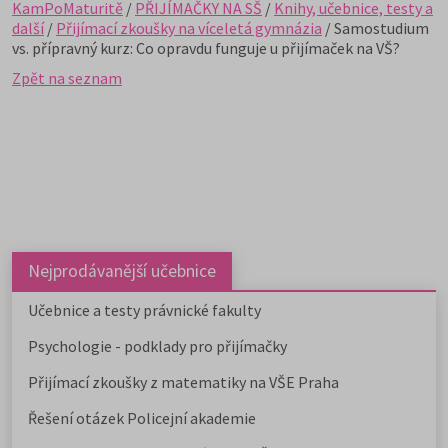
KamPoMaturitě
/
PŘIJÍMAČKY NA SŠ
/
Knihy, učebnice, testy a
další
/
Přijímací zkoušky na víceletá gymnázia
/ Samostudium
vs. přípravný kurz: Co opravdu funguje u přijímaček na VŠ?
Zpět na seznam
Nejprodávanější učebnice
Učebnice a testy právnické fakulty
Psychologie - podklady pro přijímačky
Přijímací zkoušky z matematiky na VŠE Praha
Řešení otázek Policejní akademie