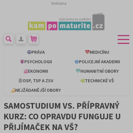
Reklama
PRÁVA
MEDICÍNU
PSYCHOLOGII
POLICEJNÍ AKADEMII
EKONOMII
HUMANITNÍ OBORY
OSP, TSP A ZSV
TECHNICKÉ VŠ
NEJŽÁDANĚJŠÍ OBORY
SAMOSTUDIUM VS. PŘÍPRAVNÝ
KURZ: CO OPRAVDU FUNGUJE U
PŘIJÍMAČEK NA VŠ?