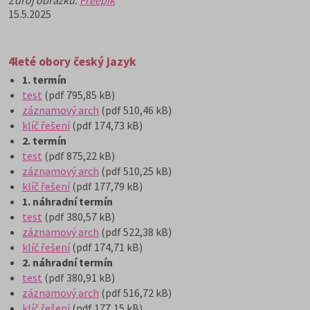
Zdroj obrázku:
Freepik
15.5.2025
4leté obory český jazyk
1. termín
test
(pdf 795,85 kB)
záznamový arch
(pdf 510,46 kB)
klíč řešení
(pdf 174,73 kB)
2. termín
test
(pdf 875,22 kB)
záznamový arch
(pdf 510,25 kB)
klíč řešení
(pdf 177,79 kB)
1. náhradní termín
test
(pdf 380,57 kB)
záznamový arch
(pdf 522,38 kB)
klíč řešení
(pdf 174,71 kB)
2. náhradní termín
test
(pdf 380,91 kB)
záznamový arch
(pdf 516,72 kB)
klíč řešení
(pdf 177,15 kB)