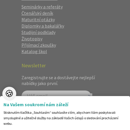
Seminárky a referáty
Čtenářský deník
Maturitní otázky
Diplomky a bakalářky
Studijní podklady
Životopisy
Přijímací zkoušky
Katalog škol
Newsletter
Zaregistrujte se a dostávejte nejlepší
nabídky jako první.
🍪
Na Vašem soukromí nám záleží
Stisknutím tlačítka „Souhlasím“ souhlasíte s tím, abychom Vám poskytovali
smysluplné a užitečné služby na základě Vašich údajů o sledování procházení
webu.