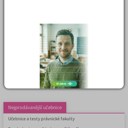
klíč řešení
(pdf 141,21 kB)
1. náhradní termín
test
(pdf 182,18 kB)
záznamový arch
(pdf 85,37 kB)
klíč řešení
(pdf 138,62 kB)
2. náhradní termín
test
(pdf 181,24 kB)
záznamový arch
(pdf 84,25 kB)
klíč řešení
(pdf 144,03 kB)
Nejprodávanější učebnice
Učebnice a testy právnické fakulty