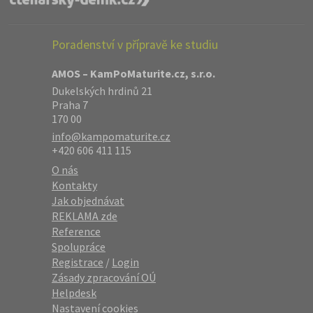
Poradenství v přípravě ke studiu
AMOS – KamPoMaturite.cz, s.r.o.
Dukelských hrdinů 21
Praha 7
170 00
info@kampomaturite.cz
+420 606 411 115
O nás
Kontakty
Jak objednávat
REKLAMA zde
Reference
Spolupráce
Registrace
/
Login
Zásady zpracování OÚ
Helpdesk
Nastavení cookies