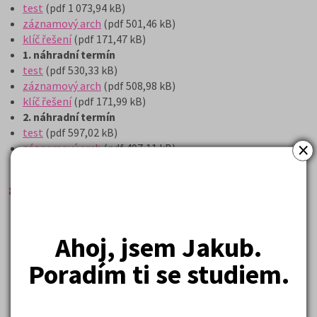
test
(pdf 1 073,94 kB)
záznamový arch
(pdf 501,46 kB)
klíč řešení
(pdf 171,47 kB)
1. náhradní termín
test
(pdf 530,33 kB)
záznamový arch
(pdf 508,98 kB)
klíč řešení
(pdf 171,99 kB)
2. náhradní termín
test
(pdf 597,02 kB)
×
záznamový arch
(pdf 497,11 kB)
klíč řešení
(pdf 171,74 kB)
8leté obory matematika
1. termín
test
(pdf 166,00 kB)
Ahoj, jsem Jakub.
záznamový arch
(pdf 87,17 kB)
klíč řešení
(pdf 138,25 kB)
Poradím ti se studiem.
2. termín
test
(pdf 197,94 kB)
záznamový arch
(pdf 86,21 kB)