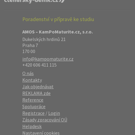
Poradenství v přípravě ke studiu
AMOS – KamPoMaturite.cz, s.r.o.
Dukelských hrdinů 21
Praha 7
170 00
info@kampomaturite.cz
+420 606 411 115
O nás
Kontakty
Jak objednávat
REKLAMA zde
Reference
Spolupráce
Registrace
/
Login
Zásady zpracování OÚ
Helpdesk
Nastavení cookies