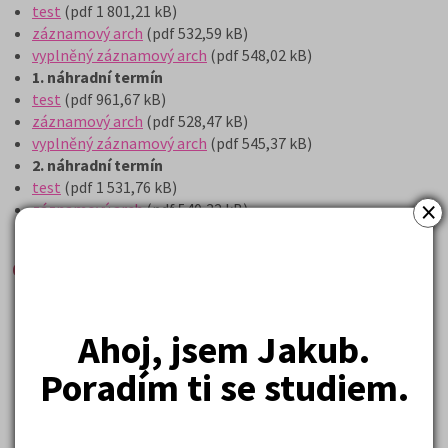
test
(pdf 1 801,21 kB)
záznamový arch
(pdf 532,59 kB)
vyplněný záznamový arch
(pdf 548,02 kB)
1. náhradní termín
test
(pdf 961,67 kB)
záznamový arch
(pdf 528,47 kB)
vyplněný záznamový arch
(pdf 545,37 kB)
2. náhradní termín
test
(pdf 1 531,76 kB)
×
záznamový arch
(pdf 540,32 kB)
vyplněný záznamový arch
(pdf 574,94 kB)
6leté obory matematika
1. termín
test
(pdf 237,68 kB)
Ahoj, jsem Jakub.
záznamový arch
(pdf 232,21 kB)
vyplněný záznamový arch
(pdf 318,67 kB)
Poradím ti se studiem.
2. termín
test
(pdf 216,80 kB)
záznamový arch
(pdf 232,33 kB)