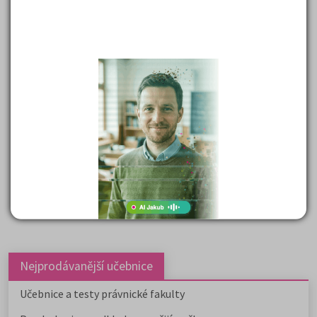
vyplněný záznamový arch
(pdf 315,05 kB)
1. náhradní termín
test
(pdf 205,35 kB)
záznamový arch
(pdf 212,79 kB)
vyplněný záznamový arch
(pdf 305,01 kB)
2. náhradní termín
test
(pdf 204,56 kB)
záznamový arch
(pdf 210,79 kB)
vyplněný záznamový arch
(pdf 306,08 kB)
Nejprodávanější učebnice
Učebnice a testy právnické fakulty