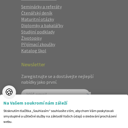
Seminárky a referáty
Čtenářský deník
Maturitní otázky
Diplomky a bakalářky
Studijní podklady
Životopisy
Přijímací zkoušky
Katalog škol
Newsletter
Zaregistrujte se a dostávejte nejlepší
nabídky jako první.
🍪
Na Vašem soukromí nám záleží
Stisknutím tlačítka „Souhlasím“ souhlasíte s tím, abychom Vám poskytovali
smysluplné a užitečné služby na základě Vašich údajů o sledování procházení
webu.