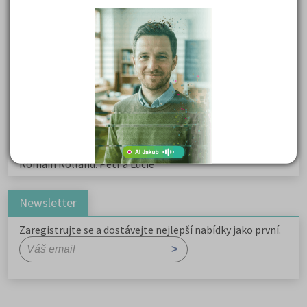
Kritika hry M. L. King v Salesiánském divadle
Důležité reakce organických sloučenin a jejich význam
Zákonitosti v elektronové struktuře
Základní charakteristiky obyvatelstva a geografie sídel
Karel Hynek Mácha: Máj
Karel Havlíček Borovský: Tyrolské elegie
Romain Rolland: Petr a Lucie
Newsletter
Zaregistrujte se a dostávejte nejlepší nabídky jako první.