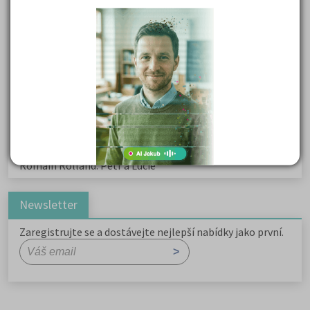
Kritika hry M. L. King v Salesiánském divadle
Důležité reakce organických sloučenin a jejich význam
Zákonitosti v elektronové struktuře
Základní charakteristiky obyvatelstva a geografie sídel
Karel Hynek Mácha: Máj
Karel Havlíček Borovský: Tyrolské elegie
Romain Rolland: Petr a Lucie
Newsletter
Zaregistrujte se a dostávejte nejlepší nabídky jako první.