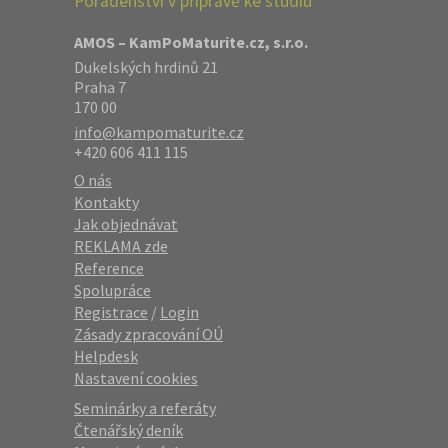
Poradenství v přípravě ke studiu
AMOS – KamPoMaturite.cz, s.r.o.
Dukelských hrdinů 21
Praha 7
170 00
info@kampomaturite.cz
+420 606 411 115
O nás
Kontakty
Jak objednávat
REKLAMA zde
Reference
Spolupráce
Registrace
/
Login
Zásady zpracování OÚ
Helpdesk
Nastavení cookies
Seminárky a referáty
Čtenářský deník