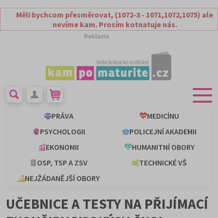
Měli bychcom přesměrovat, (1072-3 - 1071,1072,1075) ale
nevíme kam. Prosím kotnatuje nás.
Reklama
PRÁVA
MEDICÍNU
PSYCHOLOGII
POLICEJNÍ AKADEMII
EKONOMII
HUMANITNÍ OBORY
OSP, TSP A ZSV
TECHNICKÉ VŠ
NEJŽÁDANĚJŠÍ OBORY
UČEBNICE A TESTY NA PŘIJÍMACÍ