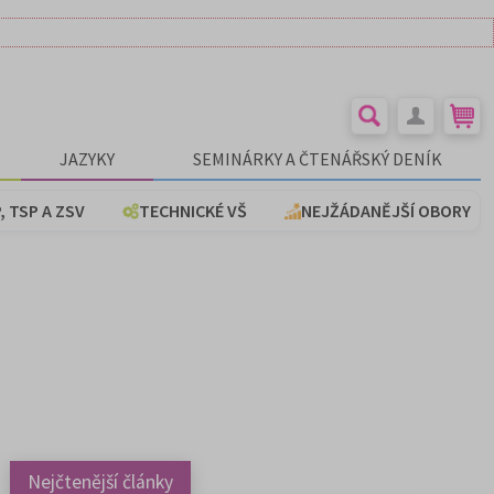
JAZYKY
SEMINÁRKY A ČTENÁŘSKÝ DENÍK
, TSP A ZSV
TECHNICKÉ VŠ
NEJŽÁDANĚJŠÍ OBORY
Nejčtenější články