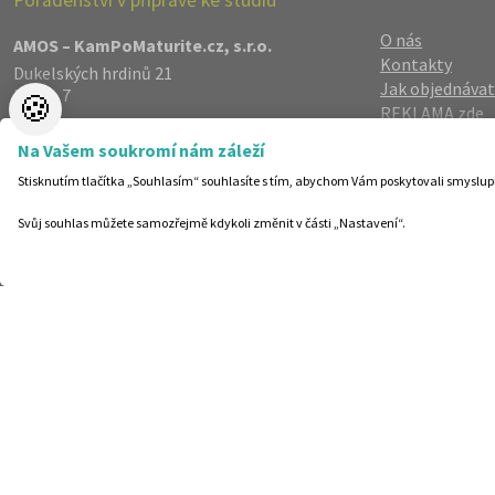
O nás
AMOS – KamPoMaturite.cz, s.r.o.
Kontakty
Dukelských hrdinů 21
Jak objednávat
Praha 7
🍪
REKLAMA zde
170 00
Reference
info@kampomaturite.cz
Na Vašem soukromí nám záleží
Spolupráce
+420 606 411 115
Stisknutím tlačítka „Souhlasím“ souhlasíte s tím, abychom Vám poskytovali smyslup
Registrace
/
Lo
Zásady zpraco
Svůj souhlas můžete samozřejmě kdykoli změnit v části „Nastavení“.
Helpdesk
Nastavení cook
©19