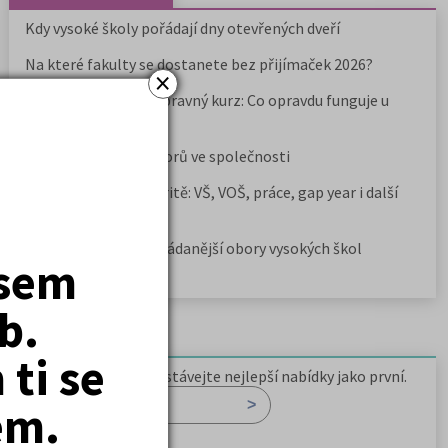
Kdy vysoké školy pořádají dny otevřených dveří
Na které fakulty se dostanete bez přijímaček 2026?
×
Samostudium vs. přípravný kurz: Co opravdu funguje u
přijímaček na VŠ?
Prestiž a vnímání oborů ve společnosti
Rozcestník po maturitě: VŠ, VOŠ, práce, gap year i další
možnosti
Jak se dostat na nejžádanější obory vysokých škol
jsem
b.
Newsletter
ti se
Zaregistrujte se a dostávejte nejlepší nabídky jako první.
em.