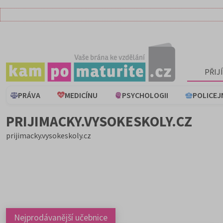
PŘIJ
PRÁVA
MEDICÍNU
PSYCHOLOGII
POLICEJ
PRIJIMACKY.VYSOKESKOLY.CZ
prijimacky.vysokeskoly.cz
Nejprodávanější učebnice