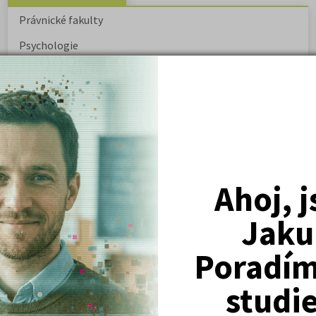
Právnické fakulty
Psychologie
Lékařské fakulty, farmacie
Společenské a human. vědy
Ekonomické fakulty
Žurnalistika
Politologie a mezinár. vztahy
Ahoj, 
Policejní akademie
Jaku
Poradím 
ovský: Tyrolské
Kritika hry M. L. King v Salesiánském
divadle
studi
tronové struktuře
Základní charakteristiky obyvatelstva
a geografie sídel