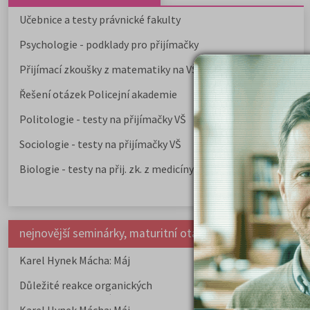
Učebnice a testy právnické fakulty
Psychologie - podklady pro přijímačky
Přijímací zkoušky z matematiky na VŠE Praha
Řešení otázek Policejní akademie
Politologie - testy na přijímačky VŠ
Sociologie - testy na přijímačky VŠ
Biologie - testy na přij. zk. z medicíny
nejnovější seminárky, maturitní otázky a čtenářsky deník
Karel Hynek Mácha: Máj
Karel Havlíček Bor
elegie
Důležité reakce organických
Zákonitosti v elek
sloučenin a jejich význam