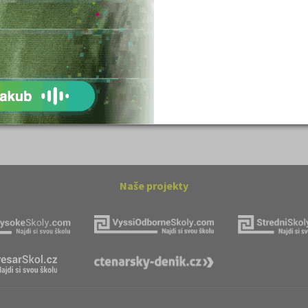
ovský: Tyrolské
Romain Rolland: Petr a Lucie
Naše projekty