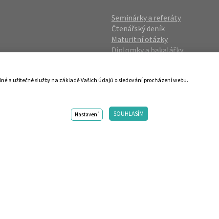
Seminárky a referáty
Čtenářský deník
Maturitní otázky
Diplomky a bakalářky
Studijní podklady
Životopisy
lné a užitečné služby na základě Vašich údajů o sledování procházení webu.
gin
Přijímací zkoušky
vání OÚ
Katalog škol
SOUHLASÍM
ies
Nastavení
98-2026 Centrum vzdělávání AMOS. Vytvořilo ANAWE. Design by s