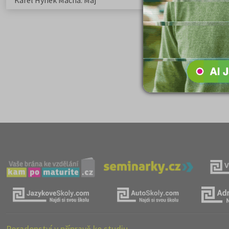
Karel Hynek Mácha: Máj
Karel Havlíček Bor
elegie
Poradenství v přípravě ke studiu