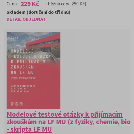
229 Kč
Cena:
(běžná cena 250 Kč)
Skladem (doručení do tří dnů)
DETAIL
OBJEDNAT
Modelové testové otázky k přijímacím
zkouškám na LF MU (z fyziky, chemie, biol
- skripta LF MU