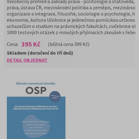
Všeobecný přehled a základy práva - politologie a státověda, z
práva, ústava ČR, mezinárodní politika a zeměpis, mezinárodn
organizace a integrace, filozofie, sociologie a psychologie, his
ekonomie, kultura Učebnice je jedinečnou pomůckou určenou
uchazečům o studium na právnických fakultách, cvičebnice ob
1000 testových otázek z minulých přijímacích zkoušek s řešen
395 Kč
Cena:
(běžná cena 399 Kč)
Skladem (doručení do tří dnů)
DETAIL
OBJEDNAT