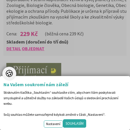
Zoologie, Biologie člověka, Obecná biologie, Genetika, Obecn
ekologie a ochrana přírody. Publikace je určena k přípravě stud
přijímacím zkouškám na vysoké školy a ke zkvalitnění výuky
středoškolské biologie.
229 Kč
Cena:
(běžná cena 239 Kč)
Skladem (doručení do tří dnů)
DETAIL
OBJEDNAT
🍪
Na Vašem soukromí nám záleží
Stisknutím tlačítka „Souhlasím“ souhlasíte s tím, abychom Vám poskytovali
smysluplné a užitečné služby na základě Vašich údajů o sledování procházení
webu.
Svůj souhlas můžete samozřejmě kdykoli změnit v části „Nastavení“.
SOUHLASÍM
Nastavení