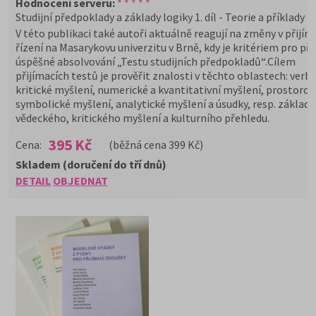
Hodnocení serveru:
* * * * *
Studijní předpoklady a základy logiky 1. díl - Teorie a příklady
V této publikaci také autoři aktuálně reagují na změny v přijí
řízení na Masarykovu univerzitu v Brně, kdy je kritériem pro přij
úspěšné absolvování „Testu studijních předpokladů“.Cílem
přijímacích testů je prověřit znalosti v těchto oblastech: verbá
kritické myšlení, numerické a kvantitativní myšlení, prostorov
symbolické myšlení, analytické myšlení a úsudky, resp. základy
vědeckého, kritického myšlení a kulturního přehledu.
395 Kč
Cena:
(běžná cena 399 Kč)
Skladem (doručení do tří dnů)
DETAIL
OBJEDNAT