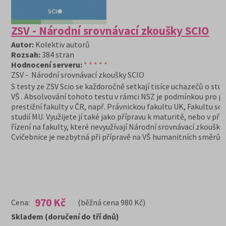
ZSV - Národní srovnávací zkoušky SCIO
Autor:
Kolektiv autorů
Rozsah:
384 stran
Hodnocení serveru:
* * * * *
ZSV - Národní srovnávací zkoušky SCIO
S testy ze ZSV Scio se každoročně setkají tisíce uchazečů o stu
VŠ . Absolvování tohoto testu v rámci NSZ je podmínkou pro při
prestižní fakulty v ČR, např. Právnickou fakultu UK, Fakultu soc
studií MU. Využijete jí také jako přípravu k maturitě, nebo v př
řízení na fakulty, které nevyužívají Národní srovnávací zkoušky
Cvičebnice je nezbytná při přípravě na VŠ humanitních směrů.
970 Kč
Cena:
(běžná cena 980 Kč)
Skladem (doručení do tří dnů)