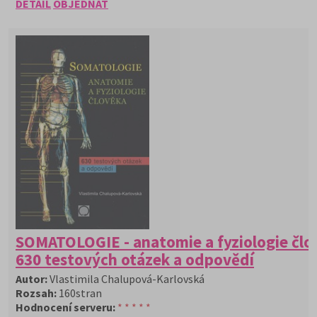
DETAIL
OBJEDNAT
SOMATOLOGIE - anatomie a fyziologie člo
630 testových otázek a odpovědí
Autor:
Vlastimila Chalupová-Karlovská
Rozsah:
160stran
Hodnocení serveru:
* * * * *