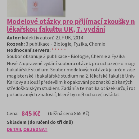
Modelové otázky pro přijímací zkoušky na
lékařskou fakultu UK, 7. vydání
Autor:
kolektiv autorů 2.LF UK, 2014
Rozsah:
3 publikace - Biologie, Fyzika, Chemie
Hodnocení serveru:
* * * * *
Soubor obsahuje 3 publikace - Biologie, Chemie a Fyzika.
Nové 7. upravené vydání souboru otázek pro uchazeče o magist
bakalářské studium. Soubor modelových otázek je určen záje
magisterské i bakalářské studium na 2. lékařské fakultě Univer
Karlovy a slouží především k opakování poznatků získaných
středoškolským studiem. Zadání a tematika otázek určují rozs
požadovaných znalostí, které by měl uchazeč ovládat.
845 Kč
Cena:
(běžná cena 865 Kč)
Skladem (doručení do tří dnů)
DETAIL
OBJEDNAT