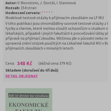
Autor:
V. Mornstein, J. Dostál, I. Slaninová
Rozsah:
154 stran
Hodnocení serveru:
* * * * *
Modelové testové otázky k přijímacím zkouškám na LF MU
V této publikaci jsou shromážděny vzorové testové otázky z bi
fyziky a chemie, které mohou sloužit uchazečům o studium na
lékařských, případně i jiných fakultách k procvičování látky při
přípravě na přijímací zkoušku. Většinou jde o původní nebo mí
upravená znění otázek použitých na Lékařské fakultě MU v Brn
přijímacích zkouškách v minulých letech.
348 Kč
Cena:
(běžná cena 379 Kč)
Skladem (doručení do tří dnů)
DETAIL
OBJEDNAT