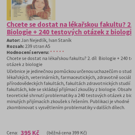
Chcete se dostat na lékařskou fakultu? 2. 
Biologie + 240 testových otázek z biologi
Autor:
Jan Nejedlík, Ivan Staník
Rozsah:
239 stran A5
Hodnocení serveru:
* * * * *
Chcete se dostat na lékařskou fakultu? 2. díl Biologie + 240 te
otázek z biologie
Učebnice je jedinečnou pomůckou určenou uchazečům o studi
lékařských, veterinárních, farmaceutických, zdravotně sociální
přírodovědeckých fakultách, fakultách zdravotnických studií a 
fakultách, kde se skládají přijímací zkoušky z biologie. Obsahuj
teoretické shrnutí problematiky a 240 testových otázek z biol
minulých přijímacích zkoušek s řešením. Publikaci je vhodné
zkombinovat s vysvětlením problematiky v dalších dílech.
395 Kč
Cena:
(běžná cena 399 Kč)