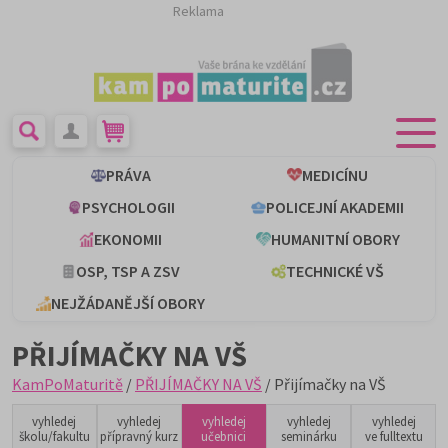
Reklama
PRÁVA
MEDICÍNU
PSYCHOLOGII
POLICEJNÍ AKADEMII
EKONOMII
HUMANITNÍ OBORY
OSP, TSP A ZSV
TECHNICKÉ VŠ
NEJŽÁDANĚJŠÍ OBORY
PŘIJÍMAČKY NA VŠ
KamPoMaturitě
/
PŘIJÍMAČKY NA VŠ
/ Přijímačky na VŠ
vyhledej
vyhledej
vyhledej
vyhledej
vyhledej
školu/fakultu
přípravný kurz
učebnici
seminárku
ve fulltextu