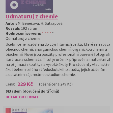
Odmaturuj z chemie
Autor:
M. Benešová, H. Satrapová
Rozsah:
192 stran
Hodnocení serveru:
* * * *
*
Odmaturuj z chemie
Učebnice je rozdělena do čtyř hlavních celků, které se zabývají
obecnou chemií, anorganickou chemií, organickou chemií a
biochemií. Nově jsou použity profesionální barevné fotografie
ilustrace a schémata. Titul je určen k přípravě na maturitní zk
na přijímací zkoušky na vysoké školy. Pro studenty všech střed
škol během celého středoškolského studia, jejich učitelům
a ostatním zájemcům o studium chemie.
229 Kč
Cena:
(běžná cena 249 Kč)
Skladem (doručení do tří dnů)
DETAIL
OBJEDNAT