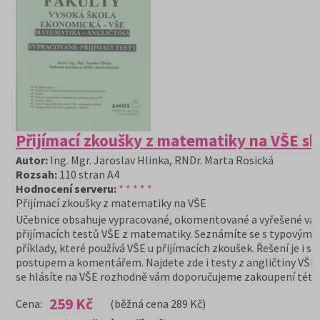
Přijímací zkoušky z matematiky na VŠE sk
Autor:
Ing. Mgr. Jaroslav Hlinka, RNDr. Marta Rosická
Rozsah:
110 stran A4
Hodnocení serveru:
* * * * *
Přijímací zkoušky z matematiky na VŠE
Učebnice obsahuje vypracované, okomentované a vyřešené var
přijímacích testů VŠE z matematiky. Seznámíte se s typovými
příklady, které používá VŠE u přijímacích zkoušek. Řešení je i s
postupem a komentářem. Najdete zde i testy z angličtiny VŠE
se hlásíte na VŠE rozhodně vám doporučujeme zakoupení této 
259 Kč
Cena:
(běžná cena 289 Kč)