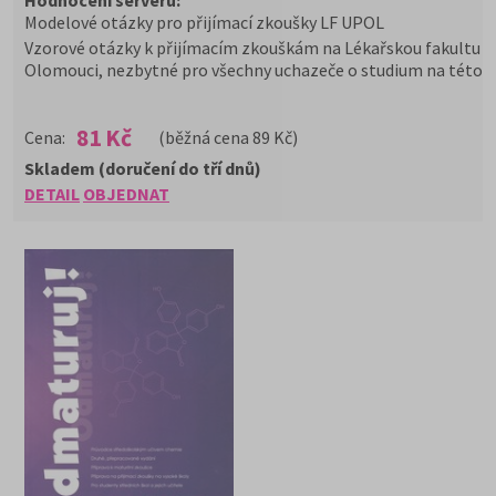
Hodnocení serveru:
* * *
* *
Modelové otázky pro přijímací zkoušky LF UPOL
Vzorové otázky k přijímacím zkouškám na Lékařskou fakultu U
Olomouci, nezbytné pro všechny uchazeče o studium na této f
81 Kč
Cena:
(běžná cena 89 Kč)
Skladem (doručení do tří dnů)
DETAIL
OBJEDNAT