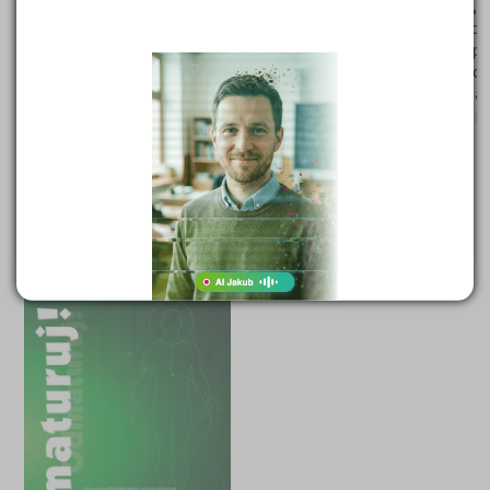
Všeobecný přehled a základy práva -mezinárodní organizace,
politický zeměpis, mezinárodní politika, politické strany, teor
práva, teorie státu, ústavní právo, občanské právo, pracovní pr
obchodní právo, trestní právo. Učebnice je jedinečnou pomůc
určenou uchazečům o studium na právnických fakultách, obsa
teoretické shrnutí problematiky +200 testových otázek z min
přijímacích zkoušek s řešením.
395 Kč
Cena:
(běžná cena 399 Kč)
Skladem (doručení do tří dnů)
DETAIL
OBJEDNAT