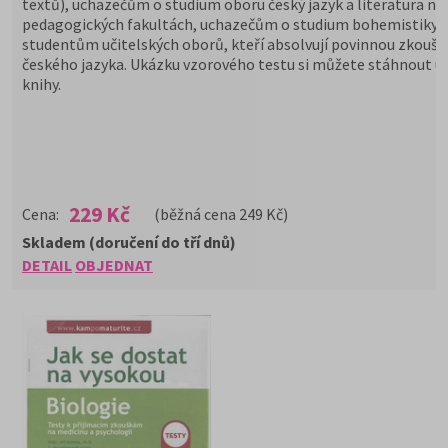
textů), uchazečům o studium oboru český jazyk a literatura na
pedagogických fakultách, uchazečům o studium bohemistiky 
studentům učitelských oborů, kteří absolvují povinnou zkoušk
českého jazyka. Ukázku vzorového testu si můžete stáhnout u
knihy.
229 Kč
Cena:
(běžná cena 249 Kč)
Skladem (doručení do tří dnů)
DETAIL
OBJEDNAT