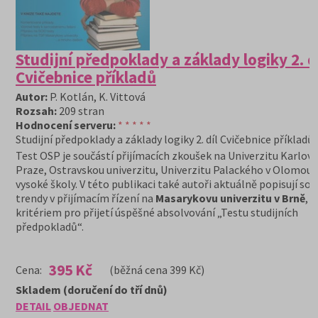
Studijní předpoklady a základy logiky 2. d
Cvičebnice příkladů
Autor:
P. Kotlán, K. Vittová
Rozsah:
209 stran
Hodnocení serveru:
* * * * *
Studijní předpoklady a základy logiky 2. díl Cvičebnice příkladů
Test OSP je součástí přijímacích zkoušek na Univerzitu Karlovu
Praze, Ostravskou univerzitu, Univerzitu Palackého v Olomouci
vysoké školy. V této publikaci také autoři aktuálně popisují so
trendy v přijímacím řízení na
Masarykovu univerzitu v Brně
, k
kritériem pro přijetí úspěšné absolvování „Testu studijních
předpokladů“.
395 Kč
Cena:
(běžná cena 399 Kč)
Skladem (doručení do tří dnů)
DETAIL
OBJEDNAT