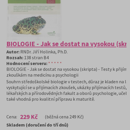
BIOLOGIE - Jak se dostat na vysokou (skri
Autor:
RNDr. Jiří Holinka, Ph.D.
Rozsah:
138 stran B4
Hodnocení serveru:
* * * * *
BIOLOGIE - Jak se dostat na vysokou (skripta) - Testy k přijím
zkouškám na medicínu a psychologii
Souhrn středoškolské biologie v testech, důraz je kladen na lá
vyskytující se u přijímacích zkoušek, ukázky přijímacích testů, 
lékařských a přírodovědných fakult a oborů psychologie, učebn
také vhodná pro kvalitní přípravu k maturitě.
229 Kč
Cena:
(běžná cena 249 Kč)
Skladem (doručení do tří dnů)