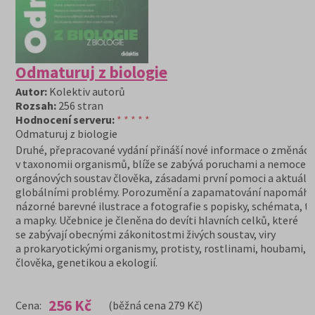
Odmaturuj z biologie
Autor:
Kolektiv autorů
Rozsah:
256 stran
Hodnocení serveru:
* * * * *
Odmaturuj z biologie
Druhé, přepracované vydání přináší nové informace o změnách
v taxonomii organismů, blíže se zabývá poruchami a nemocem
orgánových soustav člověka, zásadami první pomoci a aktuáln
globálními problémy. Porozumění a zapamatování napomáha
názorné barevné ilustrace a fotografie s popisky, schémata, t
a mapky. Učebnice je členěna do devíti hlavních celků, které
se zabývají obecnými zákonitostmi živých soustav, viry
a prokaryotickými organismy, protisty, rostlinami, houbami, b
člověka, genetikou a ekologií.
256 Kč
Cena:
(běžná cena 279 Kč)