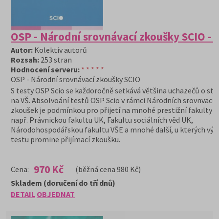
OSP - Národní srovnávací zkoušky SCIO -
Autor:
Kolektiv autorů
Rozsah:
253 stran
Hodnocení serveru:
* * * * *
OSP - Národní srovnávací zkoušky SCIO
S testy OSP Scio se každoročně setkává většina uchazečů o st
na VŠ. Absolvoání testů OSP Scio v rámci Národních srovnvacíc
zkoušek je podmínkou pro přijetí na mnohé prestižní fakulty v
např. Právnickou fakultu UK, Fakultu sociálních věd UK,
Národohospodářskou fakultu VŠE a mnohé další, u kterých výs
testu promine přijímací zkoušku.
970 Kč
Cena:
(běžná cena 980 Kč)
Skladem (doručení do tří dnů)
DETAIL
OBJEDNAT