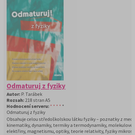
Odmaturuj z fyziky
Autor:
P. Tarábek
Rozsah:
218 stran A5
Hodnocení serveru:
* * * *
*
Odmaturuj z fyziky
Obsahuje celou středoškolskou látku fyziky – poznatky z mech
kinematiky, dynamiky, termiky a termodynamiky, molekulové f
elektřiny, magnetismu, optiky, teorie relativity, fyziky mikrosv