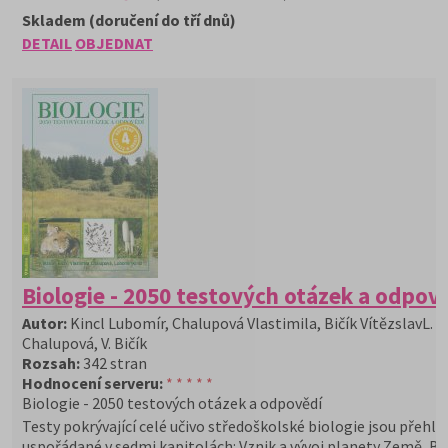
Skladem (doručení do tří dnů)
DETAIL
OBJEDNAT
Biologie - 2050 testových otázek a odpov
Autor:
Kincl Lubomír, Chalupová Vlastimila, Bičík VítězslavL. Ki
Chalupová, V. Bičík
Rozsah:
342 stran
Hodnocení serveru:
* * * * *
Biologie - 2050 testových otázek a odpovědí
Testy pokrývající celé učivo středoškolské biologie jsou přehl
uspořádané v sedmi kapitolách: Vznik a vývoj planety Země, Bo