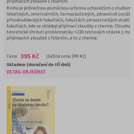
přijímacích zkoušek s řešením
Kniha je jedinečnou pomůckou určenou uchazečům o studium 
lékařských, veterinárních, farmaceutických, zdravotně sociální
přírodovědeckých fakultách, fakultách zdravotnických studií a 
fakultách, kde se skládají přijímací zkoušky z chemie. Obsahuje
teoretické shrnutí problematiky +220 testových otázek z min
přijímacích zkoušek s řešením, a to z chemie.
395 Kč
Cena:
(běžná cena 399 Kč)
Skladem (doručení do tří dnů)
DETAIL
OBJEDNAT