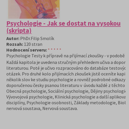
Psychologie - Jak se dostat na vysokou
(skripta)
Autor:
PhDr.Filip Smolík
Rozsah:
120 stran
Hodnocení serveru:
* * * * *
Psychologie Testy k přípravě na přijímací zkoušky - v podobě s
Každá kapitola je uvedena stručným přehledem učiva a dopor
literaturou. Poté je učivo rozpracováno do databáze testových
otázek. Pro druhé kolo přijímacích zkoušek jistě oceníte kapit
několik slov ke studiu psychologie a rovněž podrobné odkazy 
doporučenou česky psanou literaturu v úvodu každé z těchto k
Obecná psychologie, Sociální psychologie, Dějiny psychologie,
Vývovojová psychologie, Klinická psychologie a další aplikova
disciplíny, Psychologie osobnosti, Základy metodologie, Biolo
nervová soustava, Nervová soustava.