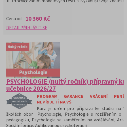
Procvičováním modelových testů si vyzkouší svoje znalosti
10 360 Kč
Cena od:
DETAIL
PŘIHLÁSIT SE
PSYCHOLOGIE (nultý ročník) přípravný ku
učebnice 2026/27
PROGRAM GARANCE VRÁCENÍ PENĚ
NEPŘIJETÍ NA VŠ
Kurz je určen pro přípravu ke studiu na V
školách obor Psychologie, Psychologie s rozšířením o sp
pedagogiku, Psychologie se zaměřením na vzdělávání, Artet
Sociální práce, Aplikovanou psychoterapii.