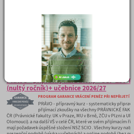
10 560 Kč
Cena od:
DETAIL
PŘIHLÁSIT SE
PRÁVO - přípravný kurz bloky - OSP ZSV T
(nultý ročník)+ učebnice 2026/27
PROGRAM GARANCE VRÁCENÍ PENĚZ PŘI NEPŘIJETÍ N
PRÁVO - přípravný kurz - systematicky připrav
přijímací zkoušky na všechny PRÁVNICKÉ FAKU
ČR (Právnické fakulty: UK v Praze, MU v Brně, ZČU v Plzni a UP 
Olomouci). a na další VŠ v celé ČR, které ve svém přijímacím říz
mají požadavek úspěšné složení NSZ SCIO .
Všechny kurzy nabí
prezenční podobě (výuka v učebnách) a online podobě (bez nu