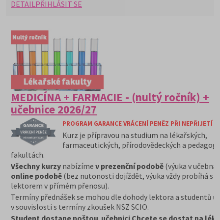
DETAIL
PŘIHLÁSIT SE
MEDICÍNA + FARMACIE - (nultý ročník) +
učebnice 2026/27
PROGRAM GARANCE VRÁCENÍ PENĚZ PŘI NEPŘIJETÍ N
Kurz je přípravou na studium na lékařských,
farmaceutických, přírodovědeckých a pedagogi
fakultách.
Všechny kurzy
nabízíme
v prezenční podobě
(výuka v učebná
online podobě
(bez nutonosti dojíždět, výuka vždy probíhá s 
lektorem v přímém přenosu).
Termíny přednášek se mohou dle dohody lektora a studentů up
v souvislosti s termíny zkoušek NSZ SCIO.
Student dostane poštou učebnici Chcete se dostat na lék