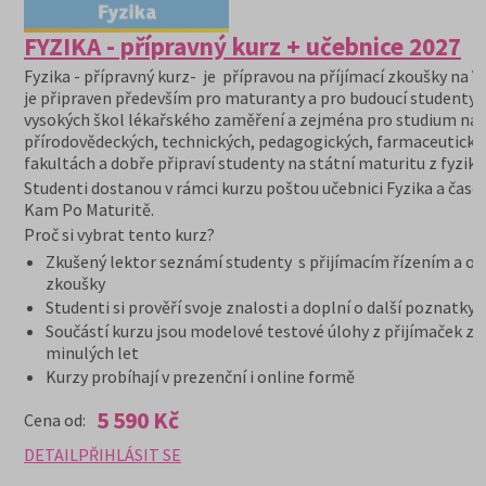
FYZIKA - přípravný kurz + učebnice 2027
Fyzika - přípravný kurz- je přípravou na příjímací zkoušky na V
je připraven především pro maturanty a pro budoucí studenty
vysokých škol lékařského zaměření a zejména pro studium na
přírodovědeckých, technických, pedagogických, farmaceutický
fakultách a dobře připraví studenty na státní maturitu z fyziky.
Studenti dostanou v rámci kurzu poštou učebnici Fyzika a časo
Kam Po Maturitě.
Proč si vybrat tento kurz?
Zkušený lektor seznámí studenty s přijímacím řízením a or
zkoušky
Studenti si prověří svoje znalosti a doplní o další poznatky
Součástí kurzu jsou modelové testové úlohy z přijímaček z
minulých let
Kurzy probíhají v prezenční i online formě
5 590 Kč
Cena od:
DETAIL
PŘIHLÁSIT SE