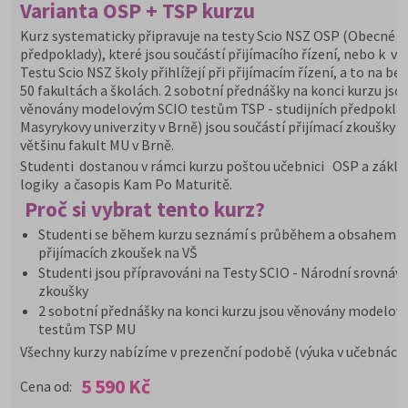
Varianta OSP + TSP kurzu
Kurz systematicky připravuje na testy Scio NSZ OSP (Obecné st
předpoklady), které jsou součástí přijímacího řízení, nebo k vý
Testu Scio NSZ školy přihlížejí při přijímacím řízení, a to na b
50 fakultách a školách. 2 sobotní přednášky na konci kurzu jso
věnovány modelovým SCIO testům TSP - studijních předpokla
Masyrykovy univerzity v Brně) jsou součástí přijímací zkoušky p
většinu fakult MU v Brně.
Studenti dostanou v rámci kurzu poštou učebnici OSP a zákla
logiky a časopis Kam Po Maturitě.
Proč si vybrat tento kurz?
Studenti se během kurzu seznámí s průběhem a obsahem
přijímacích zkoušek na VŠ
Studenti jsou přípravováni na Testy SCIO - Národní srovnáva
zkoušky
2 sobotní přednášky na konci kurzu jsou věnovány modelo
testům TSP MU
Všechny kurzy nabízíme v prezenční podobě (výuka v učebnách
5 590 Kč
Cena od: