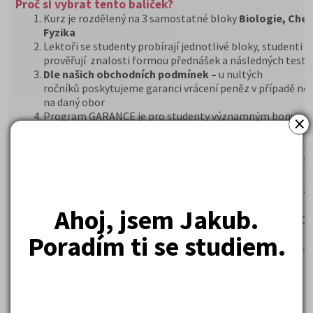
Proč si vybrat tento balíček?
Kurz je rozdělený na 3 samostatné bloky
Biologie, Che
Fyzika
Lektoři se studenty probírají jednotlivé bloky, studenti si
prověřují znalosti formou přednášek a následných testů
Dle našich obchodních podmínek –
u nultých
ročníků poskytujeme garanci vrácení peněz v případě nep
na daný obor
Program GARANCE je pro studenty významným bonuse
×
BALÍČEK VIP obsahuje:
Přípravný kurz + učebnice (nultý ročník) na lékařské fakulty
v hodnotě 10360,- Kč
Obecná biologie 558 řešených otázek za bonusovou cenu 20
ZDARMA Časopisy Kam Po Maturitě
Ahoj, jsem Jakub.
ZDARMA poštovné za zaslání knih z balíčku, v hodnotě 150 
ZDARMA e-book „Dostanu se na medicínu"
Poradím ti se studiem.
ZDARMA program Garance v případě nepřijetí na VŠ v hodno
Kč
ZDARMA videonávod „Jak se dostat na medicínu"