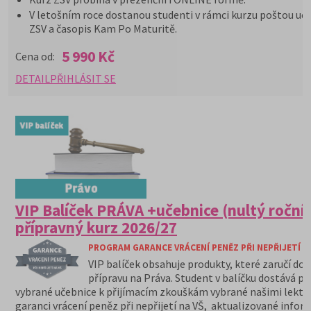
V letošním roce dostanou studenti v rámci kurzu poštou uče
ZSV a časopis Kam Po Maturitě.
5 990 Kč
Cena od:
DETAIL
PŘIHLÁSIT SE
VIP Balíček PRÁVA +učebnice (nultý roční
přípravný kurz 2026/27
PROGRAM GARANCE VRÁCENÍ PENĚZ PŘI NEPŘIJETÍ N
VIP balíček obsahuje produkty, které zaručí do
přípravu na Práva. Student v balíčku dostává pe
vybrané učebnice k přijímacím zkouškám vybrané našimi lektor
garanci vrácení peněz při nepřijetí na VŠ, aktualizované infor