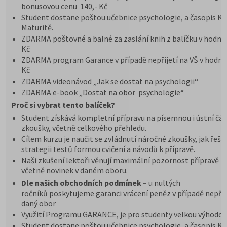
bonusovou cenu 140,- Kč
Student dostane poštou učebnice psychologie, a časopis K
Maturitě.
ZDARMA poštovné a balné za zaslání knih z balíčku v hodno
Kč
ZDARMA program Garance v případě nepřijetí na VŠ v hodno
Kč
ZDARMA videonávod „Jak se dostat na psychologii“
ZDARMA e-book „Dostat na obor psychologie“
Proč si vybrat tento balíček?
Student získává kompletní přípravu na písemnou i ústní čás
zkoušky, včetně celkového přehledu.
Cílem kurzu je naučit se zvládnutí náročné zkoušky, jak řešit
strategii testů formou cvičení a návodů k přípravě.
Naši zkušení lektoři věnují maximální pozornost přípravě n
včetně novinek v daném oboru.
Dle našich obchodních podmínek –
u nultých
ročníků poskytujeme garanci vrácení peněz v případě nepřij
daný obor
Využití Programu GARANCE, je pro studenty velkou výhodou
Student dostane poštou učebnice psychologie, a časopis K