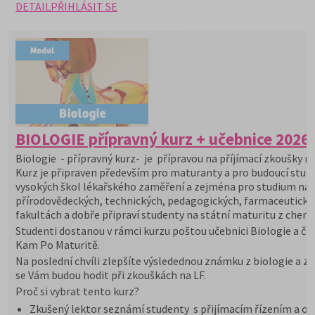
DETAIL
PŘIHLÁSIT SE
BIOLOGIE přípravný kurz + učebnice 2026
Biologie - přípravný kurz- je přípravou na příjímací zkoušky na
Kurz je připraven především pro maturanty a pro budoucí stu
vysokých škol lékařského zaměření a zejména pro studium na
přírodovědeckých, technických, pedagogických, farmaceutický
fakultách a dobře připraví studenty na státní maturitu z chemi
Studenti dostanou v rámci kurzu poštou učebnici Biologie a ča
Kam Po Maturitě.
Na poslední chvíli zlepšíte výsledednou známku z biologie a zn
se Vám budou hodit při zkouškách na LF.
Proč si vybrat tento kurz?
Zkušený lektor seznámí studenty s přijímacím řízením a or