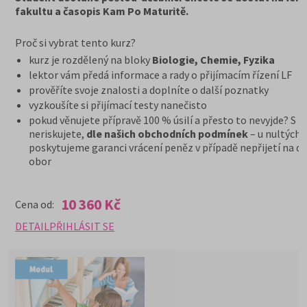
fakultu a časopis Kam Po Maturitě.
Proč si vybrat tento kurz?
kurz je rozdělený na bloky
Biologie, Chemie, Fyzika
lektor vám předá informace a rady o přijímacím řízení LF
prověříte svoje znalosti a doplníte o další poznatky
vyzkoušíte si přijímací testy nanečisto
pokud věnujete přípravě 100 % úsilí a přesto to nevyjde? S n
neriskujete,
dle našich obchodních podmínek
– u nultých 
poskytujeme garanci vrácení peněz v případě nepřijetí na d
obor
10 360 Kč
Cena od:
DETAIL
PŘIHLÁSIT SE