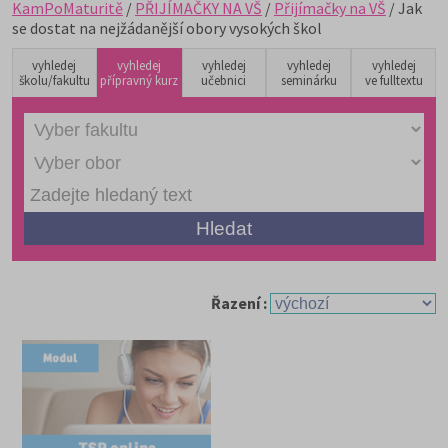
KamPoMaturitě
/
PŘIJÍMAČKY NA VŠ
/
Přijímačky na VŠ
/ Jak
se dostat na nejžádanější obory vysokých škol
vyhledej
vyhledej
vyhledej
vyhledej
vyhledej
školu/fakultu
přípravný kurz
učebnici
seminárku
ve fulltextu
Řazení :