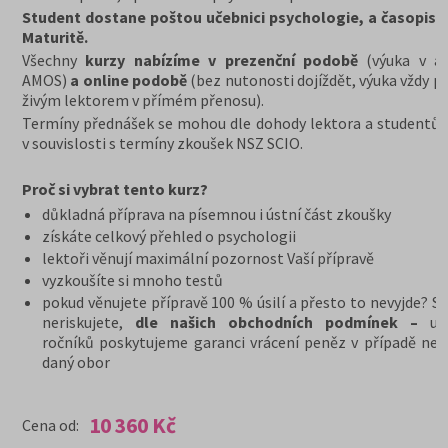
Student dostane poštou učebnici psychologie, a časopis
Maturitě.
Všechny
kurzy nabízíme v prezenční podobě
(výuka v a
AMOS)
a online podobě
(bez nutonosti dojíždět, výuka vždy p
živým lektorem v přímém přenosu).
Termíny přednášek se mohou dle dohody lektora a studentů u
v souvislosti s termíny zkoušek NSZ SCIO.
Proč si vybrat tento kurz?
důkladná příprava
na písemnou i ústní část zkoušky
získáte celkový přehled o psychologii
lektoři věnují maximální pozornost Vaší přípravě
vyzkoušíte si mnoho testů
pokud věnujete přípravě 100 % úsilí a přesto to nevyjde? S 
neriskujete,
dle našich obchodních podmínek –
u 
ročníků poskytujeme garanci vrácení peněz v případě nepř
daný obor
10 360 Kč
Cena od: