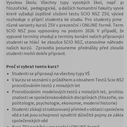
Vysokou školu. Všechny typy vysokých škol, např. prá
filozofické, pedagogické, a dalších humanitní fakulty vysoký
které vyžadují úspěšné složení testu SCIO NSZ ZSV, výslede
rozhoduje o přijetí studenta ke studiu. Pro studenty jsme př
různé varianty kurzů ZSV v prezenční i ONLINE formě. Termín
SCIO NSZ jsou vypisovány na podzim 2026. V případě, že 
vypsané termíny shodují a termíny konání našich přípravných 
studenti se hlásí ke zkoušce SCIO NSZ, stanovíme náhradní 
našich kurzů. Zpravidla posuneme přednášky před zkoušky,
studenti mohli dobře připravit.
Proč si vybrat tento kurz?
Studenti se připravují na všechny typy VŠ
V kurzu se seznámí s průběhem a obsahem Testů Scio NSZ Z
procvičováním testů z minulých let
Procvičováním modelových testů z minulých let, prohloub
znalosti ve společenskovědních disciplínách (filozofie, soci
politologie, psychologie, ekonomie, moderní historie)
Studenti získají strukturovaný přehled v oblasti společensk
věd a tak jsou schopnost vysvětlit důležité pojmy ze základ
společenských věd
Kurz ZSV probíhá v prezenční i ONLINE formě.