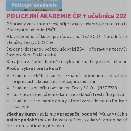
POLICEJNÍ AKADEMIE ČR + učebnice 2026
Přípravný kurz intenzivně připravuje studenty ke studiu na fak
Policejní akademie. PAČR
Hlavní předností kurzu je příprava na NSZ SCIO - Národní srov
zkoušky Testy SCIO ZSV
Studenti dostanou poštou učebnici ZSV - přípravu na testy Scio
časopis Kam Po Maturitě.
Kurz je na začátku doplněn o vybrané kapitoly z trestního práv
Proč si vybrat tento kurz?
Studenti se během kurzu seznámí s průběhem a obsahem
přijímacích zkoušek na Policejní akademii
Studenti jsou přípravováni na Testy SCIO - (NSZ ZSV)
Kurz je zahájen přednáškami ze základů trestního práva
Studenti se seznání s obory, které lze studovat na Policejní
akademii
Všechny kurzy
nabízíme
v prezenční podobě
(výuka v učebná
online podobě
(bez nutnosti dojíždět, výuka vždy probíhá s ži
lektorem v přímém přenosu).