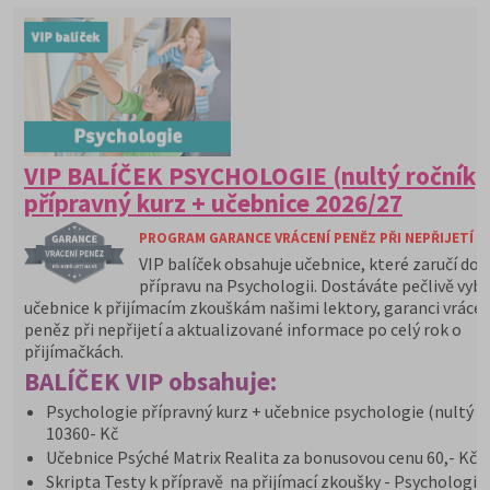
VIP BALÍČEK PSYCHOLOGIE (nultý ročník)
přípravný kurz + učebnice 2026/27
PROGRAM GARANCE VRÁCENÍ PENĚZ PŘI NEPŘIJETÍ N
VIP balíček obsahuje učebnice, které zaručí do
přípravu na Psychologii. Dostáváte pečlivě vyb
učebnice k přijímacím zkouškám našimi lektory, garanci vrácen
peněz při nepřijetí a aktualizované informace po celý rok o
přijímačkách.
BALÍČEK VIP obsahuje:
Psychologie přípravný kurz + učebnice psychologie (nultý r
10360- Kč
Učebnice Psýché Matrix Realita za bonusovou cenu 60,- Kč
Skripta Testy k přípravě na přijímací zkoušky - Psychologie