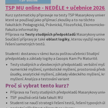
TSP MU online - NEDĚLE + učebnice 2026/
Kurz systematicky připravuje na testy TSP Masarykovy univerzi
které se používají jako přijímací zkoušky a to na těchto
fakultách: Pedagogická, Právnická, Filozofická, Ekonomicko-s
Fakulta informatiky
Příprava na
Testy studijních předpokladů
Masarykovy univerzi
Součástí přípravy je také
oblast logiky
, kterou využijí nejenom
řešení samotných testů.
Studenti dostanou v rámci kurzu poštou učebnici Studijní
předpoklady a základy logiky a časopis Kam Po Maturitě.
Testy studijních a všeobecných předpokladů: verbální myšle
numerické myšlení, symbolické myšlení, prostorová předst
úsudky, analytické myšlení, základy vědeckého myšlení, krit
myšlení. Analýza a testování variant
Proč si vybrat tento kurz?
Příprava na Testy studijních předpokladů Masarykovy univer
TSP používá celá řada fakult MU
Studenti se naučí strategii řešení testů, řešení typových úl
poslední příležitost připravit se v kurzu