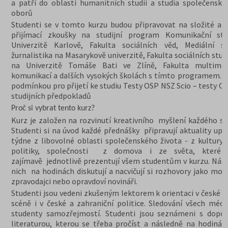
a patří do oblasti humanitních studií a studia společensko
oborů
Studenti se v tomto kurzu budou připravovat na složité a 
přijímací zkoušky na studijní program Komunikační st
Univerzitě Karlově, Fakulta sociálních věd, Mediální s
žurnalistika na Masarykově univerzitě, Fakulta sociálních stud
na Univerzitě Tomáše Bati ve Zlíně, Fakulta multimed
komunikací a dalších vysokých školách s tímto programem. K
podmínkou pro přijetí ke studiu Testy OSP NSZ Scio – testy O
studijních předpokladů
Proč si vybrat tento kurz?
Kurz je založen na rozvinutí kreativního myšlení každého st
Studenti si na úvod každé přednášky připravují aktuality upl
týdne z libovolné oblasti společenského života - z kultury, 
politiky, společnosti z domova i ze světa, které 
zajímavě jednotlivě prezentují všem studentům v kurzu. Nás
nich na hodinách diskutují a nacvičují si rozhovory jako mod
zpravodajci nebo opravdoví novináři.
Studenti jsou vedeni zkušeným lektorem k orientaci v české m
scéně i v české a zahraniční politice. Sledování všech médií
studenty samozřejmostí. Studenti jsou seznámeni s dopo
literaturou, kterou se třeba pročíst a následně na hodinác