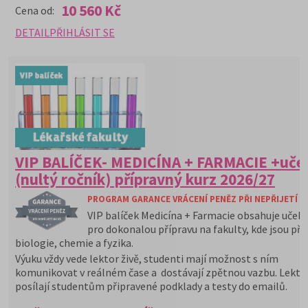
10 560 Kč
Cena od:
DETAIL
PŘIHLÁSIT SE
VIP BALÍČEK- MEDICÍNA + FARMACIE +uče
(nultý ročník) přípravný kurz 2026/27
PROGRAM GARANCE VRÁCENÍ PENĚZ PŘI NEPŘIJETÍ N
VIP balíček Medicína + Farmacie obsahuje učebn
pro dokonalou přípravu na fakulty, kde jsou p
biologie, chemie a fyzika.
Výuku vždy vede lektor živě, studenti mají možnost s ním
komunikovat v reálném čase a dostávají zpětnou vazbu. Lekto
posílají studentům připravené podklady a testy do emailů.