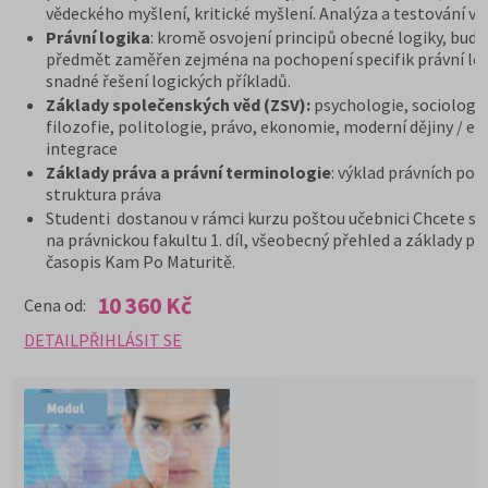
vědeckého myšlení, kritické myšlení. Analýza a testování va
Právní logika
: kromě osvojení principů obecné logiky, bude
předmět zaměřen zejména na pochopení specifik právní log
snadné řešení logických příkladů.
Základy společenských věd (ZSV):
psychologie, sociologie
filozofie, politologie, právo, ekonomie, moderní dějiny / e
integrace
Základy práva a právní terminologie
: výklad právních poj
struktura práva
Studenti dostanou v rámci kurzu poštou učebnici Chcete se
na právnickou fakultu 1. díl, všeobecný přehled a základy pr
časopis Kam Po Maturitě.
10 360 Kč
Cena od:
DETAIL
PŘIHLÁSIT SE