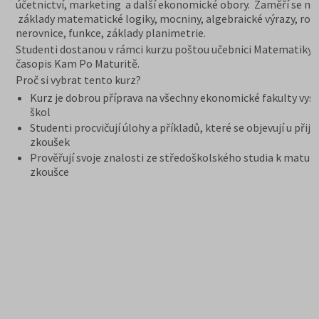
účetnictví, marketing a další ekonomické obory. Zaměří se na
základy matematické logiky, mocniny, algebraické výrazy, rovn
nerovnice, funkce, základy planimetrie.
Studenti dostanou v rámci kurzu poštou učebnici Matematiky 
časopis Kam Po Maturitě.
Proč si vybrat tento kurz?
Kurz je dobrou příprava na všechny ekonomické fakulty vys
škol
Studenti procvičují úlohy a příkladů, které se objevují u přij
zkoušek
Prověřují svoje znalosti ze středoškolského studia k maturi
zkoušce