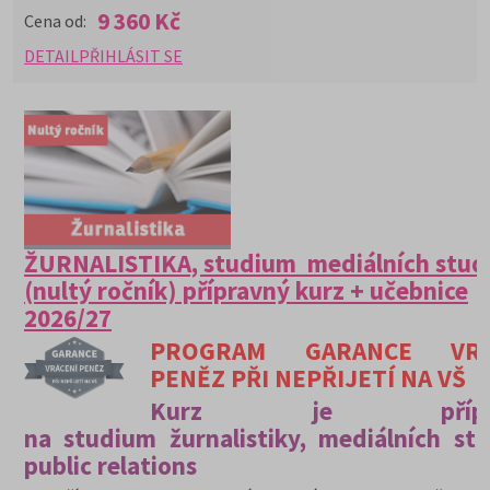
9 360 Kč
Cena od:
DETAIL
PŘIHLÁSIT SE
ŽURNALISTIKA, studium mediálních studi
(nultý ročník) přípravný kurz + učebnice
2026/27
PROGRAM GARANCE VRÁ
PENĚZ PŘI NEPŘIJETÍ NA VŠ
Kurz je přípra
na studium žurnalistiky, mediálních stu
public relations