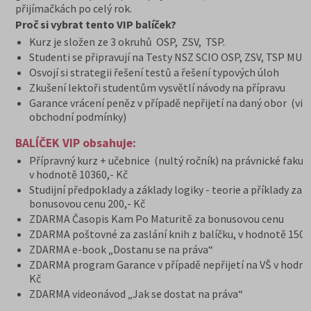
přijímačkách po celý rok.
Proč si vybrat tento VIP balíček?
Kurz je složen ze 3 okruhů OSP, ZSV, TSP.
Studenti se připravují na Testy NSZ SCIO OSP, ZSV, TSP MU
Osvojí si strategii řešení testů a řešení typových úloh
Zkušení lektoři studentům vysvětlí návody na přípravu
Garance vrácení peněz v případě nepřijetí na daný obor (viz
obchodní podmínky)
BALÍČEK VIP obsahuje:
Přípravný kurz + učebnice (nultý ročník) na právnické fakul
v hodnotě 10360,- Kč
Studijní předpoklady a základy logiky - teorie a příklady za
bonusovou cenu 200,- Kč
ZDARMA Časopis Kam Po Maturitě za bonusovou cenu
ZDARMA poštovné za zaslání knih z balíčku, v hodnotě 150 
ZDARMA e-book „Dostanu se na práva“
ZDARMA program Garance v případě nepřijetí na VŠ v hodno
Kč
ZDARMA videonávod „Jak se dostat na práva“