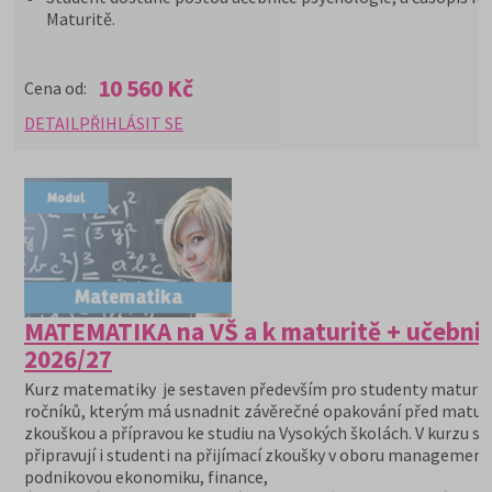
Maturitě.
10 560 Kč
Cena od:
DETAIL
PŘIHLÁSIT SE
MATEMATIKA na VŠ a k maturitě + učebni
2026/27
Kurz matematiky je sestaven především pro studenty maturit
ročníků, kterým má usnadnit závěrečné opakování před maturi
zkouškou a přípravou ke studiu na Vysokých školách. V kurzu se
připravují i studenti na přijímací zkoušky v oboru management
podnikovou ekonomiku, finance,