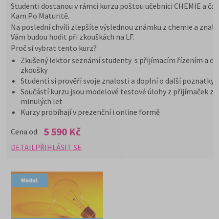
Studenti dostanou v rámci kurzu poštou učebnici CHEMIE a čas
Kam Po Maturitě.
Na poslední chvíli zlepšíte výslednou známku z chemie a znalo
Vám budou hodit při zkouškách na LF.
Proč si vybrat tento kurz?
Zkušený lektor seznámí studenty s přijímacím řízením a or
zkoušky
Studenti si prověří svoje znalosti a doplní o další poznatky
Součástí kurzu jsou modelové testové úlohy z přijímaček z
minulých let
Kurzy probíhají v prezenční i online formě
5 590 Kč
Cena od:
DETAIL
PŘIHLÁSIT SE