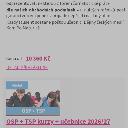
odprezentovat, některou z forem žurnalistické práce.
dle našich obchodních podmínek –
u nultých ročníků posk
garanci vrácení peněz v případě nepřijetí na daný obor
Každý student dostane poštou učebnici Dějiny českých médií a
Kam Po Maturitě.
10 360 Kč
Cena od:
DETAIL
PŘIHLÁSIT SE
OSP + TSP kurzy + učebnice 2026/27