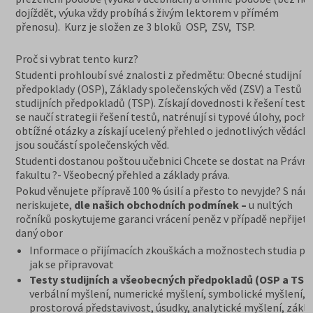
dojíždět, výuka vždy probíhá s živým lektorem v přímém
přenosu). Kurz je složen ze 3 bloků OSP, ZSV, TSP.
Proč si vybrat tento kurz?
Studenti prohloubí své znalosti z předmětu: Obecné studijní
předpoklady (OSP), Základy společenských věd (ZSV) a Testů
studijních předpokladů (TSP). Získají dovednosti k řešení testů
se naučí strategii řešení testů, natrénují si typové úlohy, poch
obtížné otázky a získají ucelený přehled o jednotlivých vědách,
jsou součástí společenských věd.
Studenti dostanou poštou učebnici Chcete se dostat na Právn
fakultu ?- Všeobecný přehled a základy práva.
Pokud věnujete přípravě 100 % úsilí a přesto to nevyjde? S námi
neriskujete,
dle našich obchodních podmínek –
u nultých
ročníků poskytujeme garanci vrácení peněz v případě nepřijetí
daný obor
Informace o přijímacích zkouškách a možnostech studia prá
jak se připravovat
Testy studijních a všeobecných předpokladů (OSP a TSP
verbální myšlení, numerické myšlení, symbolické myšlení,
prostorová představivost, úsudky, analytické myšlení, zákl