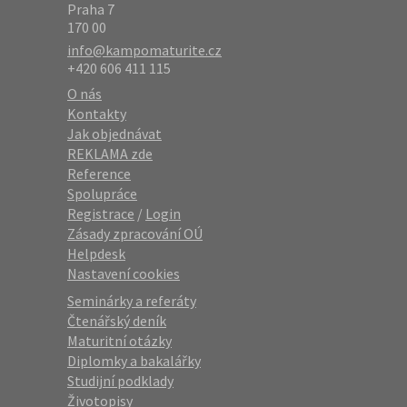
Praha 7
170 00
info@kampomaturite.cz
+420 606 411 115
O nás
Kontakty
Jak objednávat
REKLAMA zde
Reference
Spolupráce
Registrace
/
Login
Zásady zpracování OÚ
Helpdesk
Nastavení cookies
Seminárky a referáty
Čtenářský deník
Maturitní otázky
Diplomky a bakalářky
Studijní podklady
Životopisy