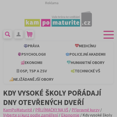
Reklama
PRÁVA
MEDICÍNU
PSYCHOLOGII
POLICEJNÍ AKADEMII
EKONOMII
HUMANITNÍ OBORY
OSP, TSP A ZSV
TECHNICKÉ VŠ
NEJŽÁDANĚJŠÍ OBORY
KDY VYSOKÉ ŠKOLY POŘÁDAJÍ
DNY OTEVŘENÝCH DVEŘÍ
KamPoMaturitě
/
PŘIJÍMAČKY NA VŠ
/
Přípravné kurzy
/
Vyberte si kurz podle zaměření
/
Ekonomie
/ Kdy vysoké školy