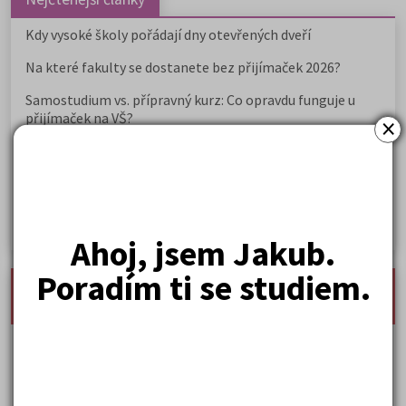
Kdy vysoké školy pořádají dny otevřených dveří
Na které fakulty se dostanete bez přijímaček 2026?
Samostudium vs. přípravný kurz: Co opravdu funguje u
přijímaček na VŠ?
×
Prestiž a vnímání oborů ve společnosti
Rozcestník po maturitě: VŠ, VOŠ, práce, gap year i další
možnosti
Jak se dostat na nejžádanější obory vysokých škol
Ahoj, jsem Jakub.
Poradím ti se studiem.
nejnovější seminárky, maturitní otázky a čtenářsky
deník
Karel Hynek Mácha: Máj
Karel Havlíček Borovský: Tyrolské elegie