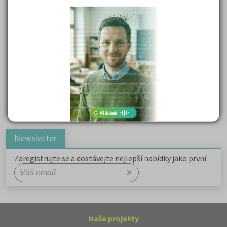
Kritika hry M. L. King v Salesiánském divadle
Důležité reakce organických sloučenin a jejich význam
Zákonitosti v elektronové struktuře
Základní charakteristiky obyvatelstva a geografie sídel
Karel Hynek Mácha: Máj
Karel Havlíček Borovský: Tyrolské elegie
Romain Rolland: Petr a Lucie
Newsletter
Zaregistrujte se a dostávejte nejlepší nabídky jako první.
Naše projekty