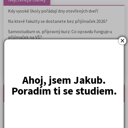
Kdy vysoké školy pořádají dny otevřených dveří
Na které fakulty se dostanete bez přijímaček 2026?
Samostudium vs. přípravný kurz: Co opravdu funguje u
přijímaček na VŠ?
×
Prestiž a vnímání oborů ve společnosti
Rozcestník po maturitě: VŠ, VOŠ, práce, gap year i další
možnosti
Jak se dostat na nejžádanější obory vysokých škol
Ahoj, jsem Jakub.
Poradím ti se studiem.
nejnovější seminárky, maturitní otázky a čtenářsky
deník
Karel Hynek Mácha: Máj
Karel Havlíček Borovský: Tyrolské elegie