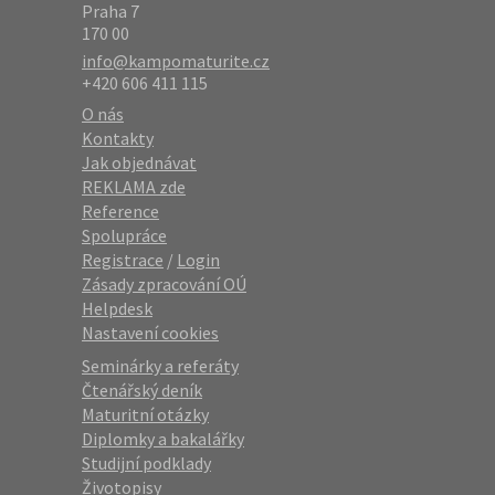
Praha 7
170 00
info@kampomaturite.cz
+420 606 411 115
O nás
Kontakty
Jak objednávat
REKLAMA zde
Reference
Spolupráce
Registrace
/
Login
Zásady zpracování OÚ
Helpdesk
Nastavení cookies
Seminárky a referáty
Čtenářský deník
Maturitní otázky
Diplomky a bakalářky
Studijní podklady
Životopisy