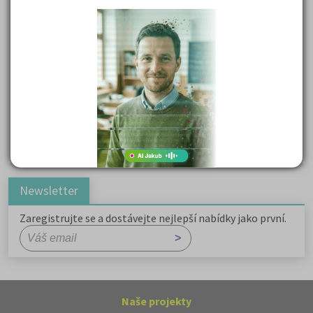
Kritika hry M. L. King v Salesiánském divadle
Důležité reakce organických sloučenin a jejich význam
Zákonitosti v elektronové struktuře
Základní charakteristiky obyvatelstva a geografie sídel
Karel Hynek Mácha: Máj
Karel Havlíček Borovský: Tyrolské elegie
Romain Rolland: Petr a Lucie
Newsletter
Zaregistrujte se a dostávejte nejlepší nabídky jako první.
Naše projekty