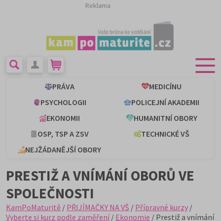
Reklama
PRÁVA
MEDICÍNU
PSYCHOLOGII
POLICEJNÍ AKADEMII
EKONOMII
HUMANITNÍ OBORY
OSP, TSP A ZSV
TECHNICKÉ VŠ
NEJŽÁDANĚJŠÍ OBORY
PRESTIŽ A VNÍMÁNÍ OBORŮ VE
SPOLEČNOSTI
KamPoMaturitě
/
PŘIJÍMAČKY NA VŠ
/
Přípravné kurzy
/
Vyberte si kurz podle zaměření
/
Ekonomie
/ Prestiž a vnímání