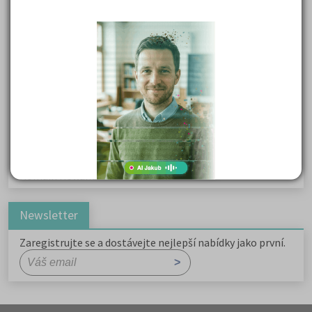
Karel Havlíček Borovský: Tyrolské elegie
Kritika hry M. L. King v Salesiánském divadle
Důležité reakce organických sloučenin a jejich význam
Zákonitosti v elektronové struktuře
Základní charakteristiky obyvatelstva a geografie sídel
Karel Hynek Mácha: Máj
Karel Havlíček Borovský: Tyrolské elegie
Romain Rolland: Petr a Lucie
Newsletter
Zaregistrujte se a dostávejte nejlepší nabídky jako první.