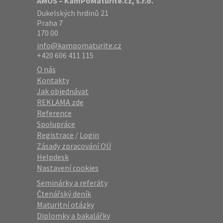
AMOS – KamPoMaturite.cz, s.r.o.
Dukelských hrdinů 21
Praha 7
170 00
info@kampomaturite.cz
+420 606 411 115
O nás
Kontakty
Jak objednávat
REKLAMA zde
Reference
Spolupráce
Registrace
/
Login
Zásady zpracování OÚ
Helpdesk
Nastavení cookies
Seminárky a referáty
Čtenářský deník
Maturitní otázky
Diplomky a bakalářky