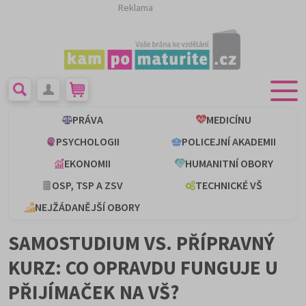
Reklama
PRÁVA
MEDICÍNU
PSYCHOLOGII
POLICEJNÍ AKADEMII
EKONOMII
HUMANITNÍ OBORY
OSP, TSP A ZSV
TECHNICKÉ VŠ
NEJŽÁDANĚJŠÍ OBORY
SAMOSTUDIUM VS. PŘÍPRAVNÝ
KURZ: CO OPRAVDU FUNGUJE U
PŘIJÍMAČEK NA VŠ?