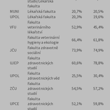
studií/Lékařská
fakulta
MUNI
Lékařská fakulta
20,7%
20,5%
UPOL
Lékařská fakulta
20,3%
19,6%
Fakulta
VFU
veterinárního
52,9%
45,4%
lékařství
Fakulta veterinární
66,4%
61,8%
hygieny a ekologie
Fakulta zdravotně
JČU
73,9%
74,9%
sociální
Fakulta
UJEP
zdravotnických
60,6%
78,8%
studií
Fakulta
UPOL
25,5%
30,4%
zdravotnických věd
Fakulta
ZČU
zdravotnických
54,5%
57,2%
studií
Fakulta
UPCE
zdravotnických
52,1%
59,8%
studií