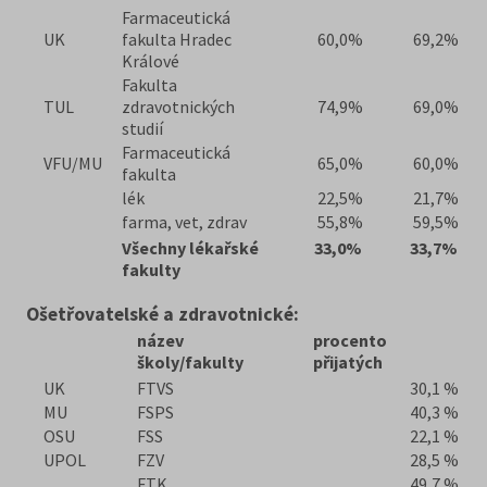
Farmaceutická
UK
fakulta Hradec
60,0%
69,2%
Králové
Fakulta
TUL
zdravotnických
74,9%
69,0%
studií
Farmaceutická
VFU/MU
65,0%
60,0%
fakulta
lék
22,5%
21,7%
farma, vet, zdrav
55,8%
59,5%
Všechny lékařské
33,0%
33,7%
fakulty
Ošetřovatelské a zdravotnické:
název
procento
školy/fakulty
přijatých
UK
FTVS
30,1 %
MU
FSPS
40,3 %
OSU
FSS
22,1 %
UPOL
FZV
28,5 %
FTK
49,7 %