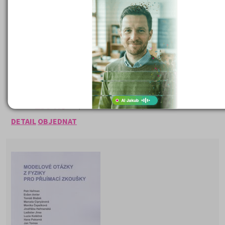
Fyzika - je určena studentům všech typů středních škol.
Je vhodná k přípavě na maturitu i k příprvě na přijímací zkoušk
vysoké školy. Učebnice se dá využít i v průběhu studia. Mimo teo
obsahuje i řešené i neřešené příklady. Z obsahu: Úvod do fyziky,
Mechanika, Molekulární fyzika a termodynamika, Elektřina a
magnetizmus, Kmitání a vlnění, Speciální teorie relativity, A
jaderná fyzika, Astrofyzika.
239 Kč
Cena:
(běžná cena 250 Kč)
DETAIL
OBJEDNAT