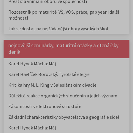
Prestiž a vnímání oborů ve společnosti
Rozcestník po maturitě: VŠ, VOŠ, práce, gap year i další
možnosti
Jak se dostat na nejžádanější obory vysokých škol
nejnovější seminárky, maturitní otázky a čtenářsky
deník
Karel Hynek Mácha: Máj
Karel Havlíček Borovský: Tyrolské elegie
Kritika hry M. L. King v Salesiánském divadle
Důležité reakce organických sloučenin a jejich význam
Zákonitosti v elektronové struktuře
Základní charakteristiky obyvatelstva a geografie sídel
Karel Hynek Mácha: Máj