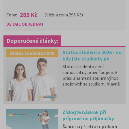
285 Kč
Cena:
(běžná cena 295 Kč)
DETAIL
OBJEDNAT
Doporučené články:
Status studenta 2026 - do
kdy jste studenty po
maturitě?
Status studenta není
samostatný právní pojem. V
praxi znamená souhrn výhod
spojených se studiem, hlavně
zdravotní pojištění hrazené
státem, studentské slevy na
dopravu a další.
Získejte náskok při
přípravě na přijímačky
2027
Šance na přijetí u top oborů