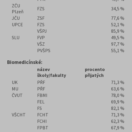
ZČU
FZS
34,5 %
Plzeň
JČU
ZSF
77,6 %
UPCE
FZS
52,1 %
VŠPJ
85,9 %
SLU
FVP
49,5 %
VŠZ
97,7 %
PVŠPS
55,1 %
Biomedicínské:
název
procento
školy/fakulty
přijatých
UK
PŘF
71,3 %
MU
PŘF
63,6 %
ČVUT
FBMI
78,0 %
FEL
69,9 %
FS
82,1 %
VŠCHT
FCHT
71,3 %
FCHI
62,3 %
FPBT
67,9 %