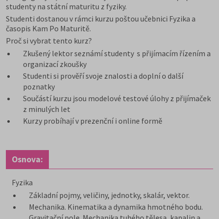
studenty na státní maturitu z fyziky.
Studenti dostanou v rámci kurzu poštou učebnici Fyzika a
časopis Kam Po Maturitě.
Proč si vybrat tento kurz?
Zkušený lektor seznámí studenty s přijímacím řízením a
organizací zkoušky
Studenti si prověří svoje znalosti a doplní o další
poznatky
Součástí kurzu jsou modelové testové úlohy z přijímaček
z minulých let
Kurzy probíhají v prezenční i online formě
Osnova:
Fyzika
Základní pojmy, veličiny, jednotky, skalár, vektor.
Mechanika. Kinematika a dynamika hmotného bodu.
Gravitační pole. Mechanika tuhého tělesa, kapalin a