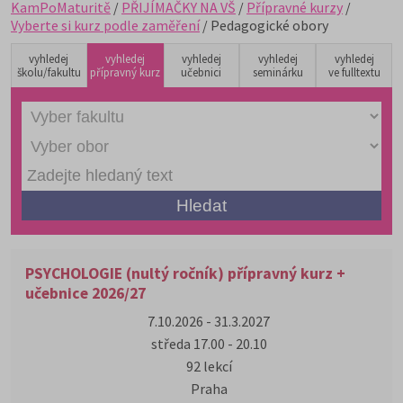
KamPoMaturitě
/
PŘIJÍMAČKY NA VŠ
/
Přípravné kurzy
/
Vyberte si kurz podle zaměření
/ Pedagogické obory
vyhledej
vyhledej
vyhledej
vyhledej
vyhledej
školu/fakultu
přípravný kurz
učebnici
seminárku
ve fulltextu
PSYCHOLOGIE (nultý ročník) přípravný kurz +
učebnice 2026/27
7.10.2026 - 31.3.2027
středa 17.00 - 20.10
92 lekcí
Praha