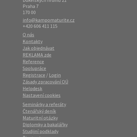
Dukelských hrdinů 21
Praha 7
170 00
info@kampomaturite.cz
+420 606 411 115
O nás
Kontakty
Jak objednávat
REKLAMA zde
Reference
Spolupráce
Registrace
/
Login
Zásady zpracování OÚ
Helpdesk
Nastavení cookies
Seminárky a referáty
Čtenářský deník
Maturitní otázky
Diplomky a bakalářky
Studijní podklady