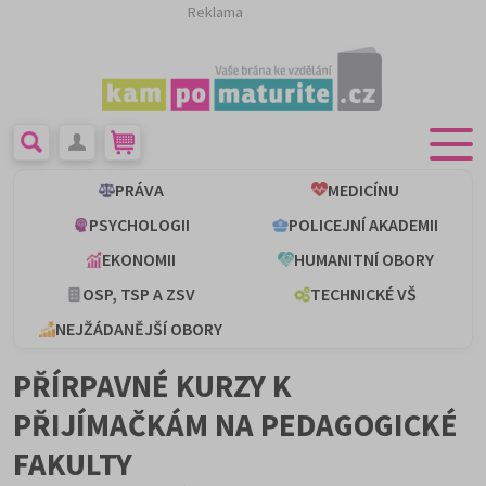
Reklama
PRÁVA
MEDICÍNU
PSYCHOLOGII
POLICEJNÍ AKADEMII
EKONOMII
HUMANITNÍ OBORY
OSP, TSP A ZSV
TECHNICKÉ VŠ
NEJŽÁDANĚJŠÍ OBORY
PŘÍRPAVNÉ KURZY K
PŘIJÍMAČKÁM NA PEDAGOGICKÉ
FAKULTY