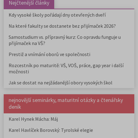
Nejčtenější články
Kdy vysoké školy pořádají dny otevřených dveří
Na které fakulty se dostanete bez přijímaček 2026?
Samostudium vs. přípravný kurz: Co opravdu funguje u
přijímaček na VŠ?
Prestiž a vnímání oborů ve společnosti
Rozcestník po maturitě: VŠ, VOŠ, práce, gap year i další
možnosti
Jak se dostat na nejžádanější obory vysokých škol
nejnovější seminárky, maturitní otázky a čtenářsky
deník
Karel Hynek Mácha: Máj
Karel Havlíček Borovský: Tyrolské elegie