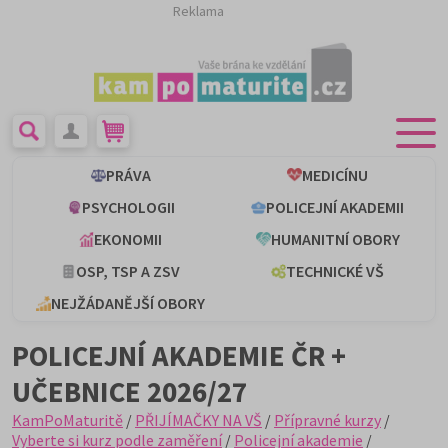
Reklama
PRÁVA
MEDICÍNU
PSYCHOLOGII
POLICEJNÍ AKADEMII
EKONOMII
HUMANITNÍ OBORY
OSP, TSP A ZSV
TECHNICKÉ VŠ
NEJŽÁDANĚJŠÍ OBORY
POLICEJNÍ AKADEMIE ČR +
UČEBNICE 2026/27
KamPoMaturitě
/
PŘIJÍMAČKY NA VŠ
/
Přípravné kurzy
/
Vyberte si kurz podle zaměření
/
Policejní akademie
/