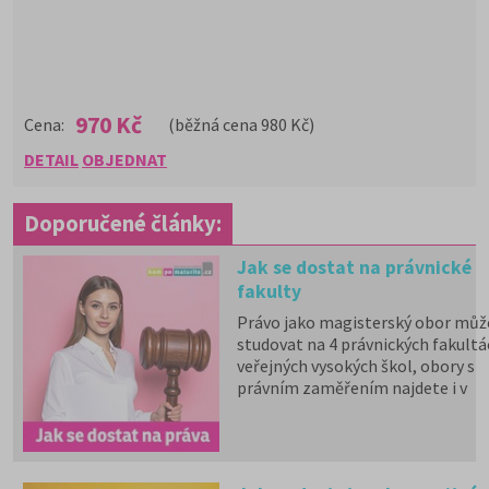
970 Kč
Cena:
(běžná cena 980 Kč)
DETAIL
OBJEDNAT
Doporučené články:
Jak se dostat na právnické
fakulty
Právo jako magisterský obor můž
studovat na 4 právnických fakultá
veřejných vysokých škol, obory s
právním zaměřením najdete i v
bakalářské formě studia – pro rok
2026 je nabízí 7 fakult veřejných a
státních vysokých škol a
6 soukromých VŠ. Nezapomínejm