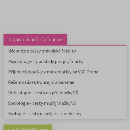
vysokých školách od uměleckých 
podání přihlášek pak
zde
.
po ekonomické či technické.
Pedagogicky zaměřené obory
nabízejí také soukromé vysoké
školy.
Učitelské
,
ekonomicky
zaměřené obory a
obory psycholo
uvádíme v samostatném článku.
Nejprodávanější učebnice
Chystáte se na humanitní ob
Stáhněte si zdarma e-book s
Učebnice a testy právnické fakulty
přehledem humanitních fakult,
Psychologie - podklady pro přijímačky
informacemi o přijímacím řízení a
tipy pro výběr studia.
Přijímací zkoušky z matematiky na VŠE Praha
Řešení otázek Policejní akademie
Politologie - testy na přijímačky VŠ
Sociologie - testy na přijímačky VŠ
Biologie - testy na přij. zk. z medicíny