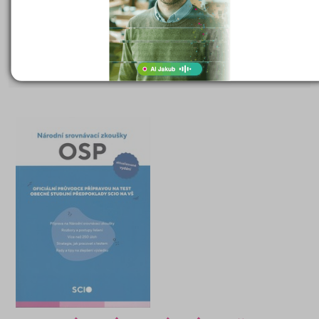
symbolické myšlení, analytické myšlení a úsudky, resp. základy
vědeckého, kritického myšlení a kulturního přehledu.
395 Kč
Cena:
(běžná cena 399 Kč)
DETAIL
OBJEDNAT