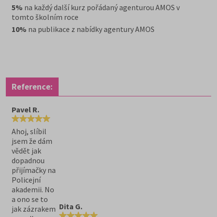
5%
na každý další kurz pořádaný agenturou AMOS v
tomto školním roce
10%
na publikace z nabídky agentury AMOS
Reference:
Pavel R.
Ahoj, slíbil
jsem že dám
vědět jak
dopadnou
přijímačky na
Policejní
akademii. No
a ono se to
Dita G.
jak zázrakem