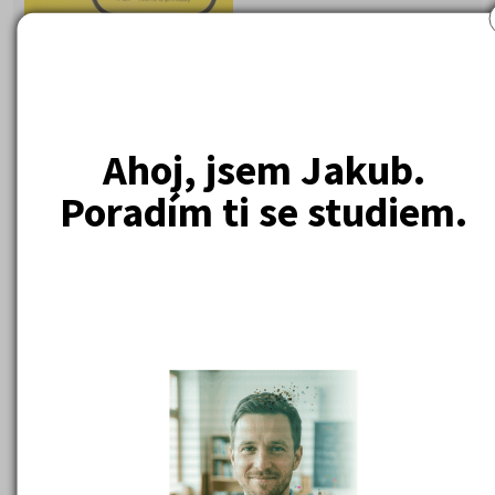
Ahoj, jsem Jakub.
Poradím ti se studiem.
Studijní předpoklady a základy logiky 1. d
Teorie a příklady
Autor:
I. Kotlán, P. Kotlán, K. Vittová
Rozsah:
206 stran
Hodnocení serveru:
* * * * *
Studijní předpoklady a základy logiky 1. díl - Teorie a příklady
V této publikaci také autoři aktuálně reagují na změny v přijí
řízení na Masarykovu univerzitu v Brně, kdy je kritériem pro přij
úspěšné absolvování „Testu studijních předpokladů“.Cílem
přijímacích testů je prověřit znalosti v těchto oblastech: verbá
kritické myšlení, numerické a kvantitativní myšlení, prostorov