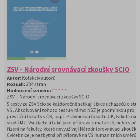
ZSV - Národní srovnávací zkoušky SCIO
Autor:
Kolektiv autorů
Rozsah:
384 stran
Hodnocení serveru:
* * * * *
ZSV - Národní srovnávací zkoušky SCIO
S testy ze ZSV Scio se každoročně setkají tisíce uchazečů o stu
VŠ . Absolvování tohoto testu v rámci NSZ je podmínkou pro při
prestižní fakulty v ČR, např. Právnickou fakultu UK, Fakultu soc
studií MU. Využijete jí také jako přípravu k maturitě, nebo v př
řízení na fakulty, které nevyužívají Národní srovnávací zkoušky
Cvičebnice je nezbytná při přípravě na VŠ humanitních směrů.