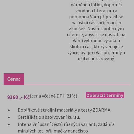
náročnou látku, doporučí
vhodnou literaturu a
pomohou Vám připravit se
na ústní část přijímacích
zkoušek. Naším společným
cílem je, abyste se dostali na
Vámi vybranou vysokou
školu a čas, který věnujete
výuce, byl pro Vás příjemný a
užitečně strávený.
Cena:
Zobrazit termíny
(cena včetně DPH 21%)
9360 ,- Kč
Doplňkové studijní materiály a testy ZDARMA
Certifikát o absolvování kurzu.
Intenzivní psaní testů různých variant, zadání z
minulých let, přijímačky nanečisto