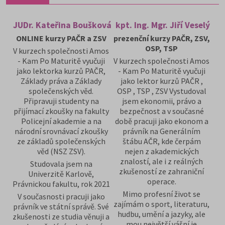
JUDr. Kateřina Boušková
kpt. Ing. Mgr. Jiří Veselý
ONLINE kurzy PAČR a ZSV
prezenční kurzy PAČR, ZSV,
OSP, TSP
V kurzech společnosti Amos
- Kam Po Maturitě vyučuji
V kurzech společnosti Amos
jako lektorka kurzů PAČR,
- Kam Po Maturitě vyučuji
Základy práva a Základy
jako lektor kurzů PAČR ,
společenských věd.
OSP , TSP , ZSV Vystudoval
Připravuji studenty na
jsem ekonomii, právo a
přijímací zkoušky na fakulty
bezpečnost a v současné
Policejní akademie a na
době pracuji jako ekonom a
národní srovnávací zkoušky
právník na Generálním
ze základů společenských
štábu AČR, kde čerpám
věd (NSZ ZSV).
nejen z akademických
znalostí, ale i z reálných
Studovala jsem na
zkušeností ze zahraniční
Univerzitě Karlově,
operace.
Právnickou fakultu, rok 2021
Mimo profesní život se
V současnosti pracuji jako
zajímám o sport, literaturu,
právník ve státní správě. Své
hudbu, umění a jazyky, ale
zkušenosti ze studia věnuji a
mou největší vášní je