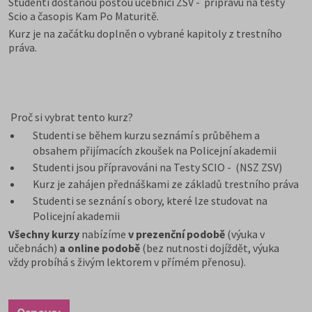
Studenti dostanou poštou učebnici ZSV - přípravu na testy
Scio a časopis Kam Po Maturitě.
Kurz je na začátku doplněn o vybrané kapitoly z trestního
práva.
Proč si vybrat tento kurz?
Studenti se během kurzu seznámí s průběhem a
obsahem přijímacích zkoušek na Policejní akademii
Studenti jsou přípravováni na Testy SCIO - (NSZ ZSV)
Kurz je zahájen přednáškami ze základů trestního práva
Studenti se seznání s obory, které lze studovat na
Policejní akademii
Všechny kurzy
nabízíme
v prezenční podobě
(výuka v
učebnách)
a online podobě
(bez nutnosti dojíždět, výuka
vždy probíhá s živým lektorem v přímém přenosu).