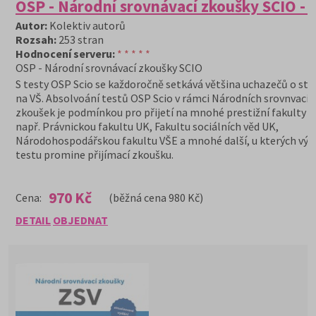
OSP - Národní srovnávací zkoušky SCIO -
Autor:
Kolektiv autorů
Rozsah:
253 stran
Hodnocení serveru:
* * * * *
OSP - Národní srovnávací zkoušky SCIO
S testy OSP Scio se každoročně setkává většina uchazečů o st
na VŠ. Absolvoání testů OSP Scio v rámci Národních srovnvacíc
zkoušek je podmínkou pro přijetí na mnohé prestižní fakulty v
např. Právnickou fakultu UK, Fakultu sociálních věd UK,
Národohospodářskou fakultu VŠE a mnohé další, u kterých výs
testu promine přijímací zkoušku.
970 Kč
Cena:
(běžná cena 980 Kč)
DETAIL
OBJEDNAT