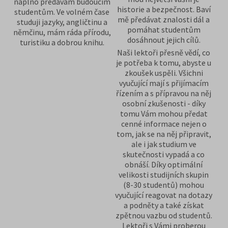
naplno předávám budoucím
historie a bezpečnost. Baví
studentům. Ve volném čase
mě předávat znalosti dál a
studuji jazyky, angličtinu a
pomáhat studentům
němčinu, mám ráda přírodu,
dosáhnout jejich cílů.
turistiku a dobrou knihu.
Naši lektoři přesně vědí, co
je potřeba k tomu, abyste u
zkoušek uspěli. Všichni
vyučující mají s přijímacím
řízením a s přípravou na něj
osobní zkušenosti - díky
tomu Vám mohou předat
cenné informace nejen o
tom, jak se na něj připravit,
ale i jak studium ve
skutečnosti vypadá a co
obnáší. Díky optimální
velikosti studijních skupin
(8-30 studentů) mohou
vyučující reagovat na dotazy
a podněty a také získat
zpětnou vazbu od studentů.
Lektoři s Vámi proberou