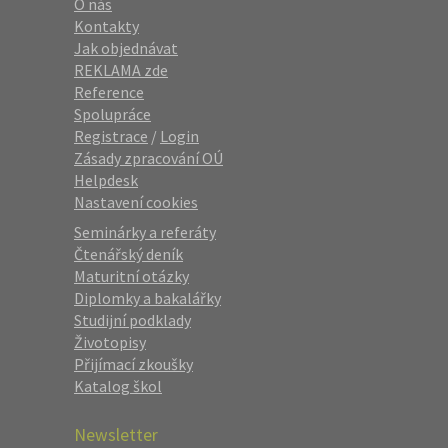
O nás
Kontakty
Jak objednávat
REKLAMA zde
Reference
Spolupráce
Registrace
/
Login
Zásady zpracování OÚ
Helpdesk
Nastavení cookies
Seminárky a referáty
Čtenářský deník
Maturitní otázky
Diplomky a bakalářky
Studijní podklady
Životopisy
Přijímací zkoušky
Katalog škol
Newsletter