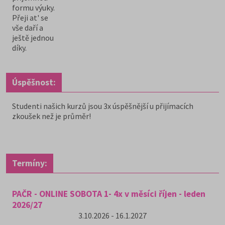
formu výuky.
Přeji at' se
vše daří a
ještě jednou
díky.
Úspěšnost:
Studenti našich kurzů jsou 3x úspěšnější u přijímacích
zkoušek než je průměr!
Termíny:
PAČR - ONLINE SOBOTA 1- 4x v měsíci říjen - leden
2026/27
3.10.2026 - 16.1.2027