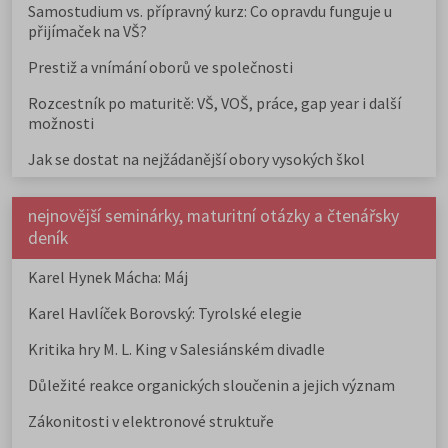
Samostudium vs. přípravný kurz: Co opravdu funguje u
přijímaček na VŠ?
Prestiž a vnímání oborů ve společnosti
Rozcestník po maturitě: VŠ, VOŠ, práce, gap year i další
možnosti
Jak se dostat na nejžádanější obory vysokých škol
nejnovější seminárky, maturitní otázky a čtenářsky
deník
Karel Hynek Mácha: Máj
Karel Havlíček Borovský: Tyrolské elegie
Kritika hry M. L. King v Salesiánském divadle
Důležité reakce organických sloučenin a jejich význam
Zákonitosti v elektronové struktuře