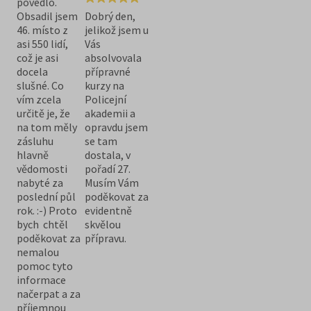
povedlo.
Obsadil jsem
Dobrý den,
46. místo z
jelikož jsem u
asi 550 lidí,
Vás
což je asi
absolvovala
docela
přípravné
slušné. Co
kurzy na
vím zcela
Policejní
určitě je, že
akademii a
na tom měly
opravdu jsem
zásluhu
se tam
hlavně
dostala, v
vědomosti
pořadí 27.
nabyté za
Musím Vám
poslední půl
poděkovat za
rok. :-) Proto
evidentně
bych chtěl
skvělou
poděkovat za
přípravu.
nemalou
pomoc tyto
informace
načerpat a za
příjemnou