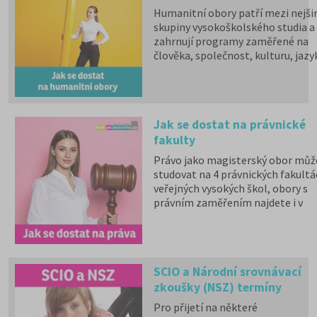
Humanitní obory patří mezi nejšir
skupiny vysokoškolského studia a
zahrnují programy zaměřené na
člověka, společnost, kulturu, jazy
vzdělávání i komunikaci.
Psychologii, filozofii, logiku,
politologii, sociologii, sociální
politiku a sociální práci, historick
Jak se dostat na právnické
vědy, filologii, pedagogiku,
fakulty
informační studia a knihovnictví,
překladatelství a tlumočnictví,
Právo jako magisterský obor můž
obecnou teorii a dějiny umění a
studovat na 4 právnických fakultá
kultury a další programy a obory l
veřejných vysokých škol, obory s
studovat na 59 fakultách veřejnýc
právním zaměřením najdete i v
vysokých škol. Humanitní obory j
bakalářské formě studia – pro rok
dále v nabídce na 9 soukromých
2026 je nabízí 7 fakult veřejných a
vysokých školách. Učitelské obory
státních vysokých škol a
můžete studovat na 9 pedagogick
6 soukromých VŠ. Nezapomínejm
fakultách, dvou institutech a jed
SCIO a Národní srovnávací
vyšší odborné školy, které také
ústavu, a téměř na všech veřejnýc
zkoušky (NSZ) termíny
otevírají právně zaměřené obory.
vysokých školách od uměleckých 
🎓 Chystáte se na přijímačky na
pro 2025/26
Pro přijetí na některé
po ekonomické či technické.
práva?