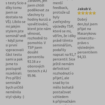
Zdravím, jen
s testy Scio a
menší
jsem chtěl
díky tomu
feedback,
Jakub V.
poděkovat za
jsem se
protože už
všechny ty
dostala na
byly
hodiny kurzů a
Dobrý
VŠ). Líbilo se
zveřejněny
vysvětlování,
den,byl jsem
mi jakým
výsledky TSP,
které jste nám
přijat na
stylem jste
které se mi,
věnoval,
Masarykovu
seminář vedl
věřím, že i díky
rozhodně to
univerzitu -
- když jsme
právě těmto
pomohlo. V
právo s
si první
seminářům,
TSP jsem
výsledným
vypracovali
podařily
dosáhl
percentilem
část testu
napsat na 91,7
percentilu
94,33.
sami a pak
percentil. Sice
92.16 a v
jsme to
ještě nemám
oborových
postupně
definitivní
testech z AJ
rozebírali.
rozhodnutí o
95.96.
Pro příští
přijetí, ale
semináře
snad by to
bych určitě
mělo bohatě
neměnila
postačovat
styl výuky. :)
vzhledem
k přijímačkám