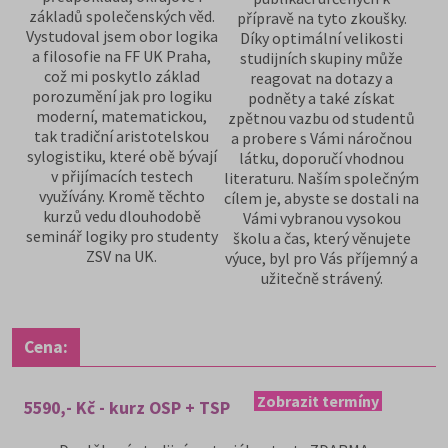
základů společenských věd.
přípravě na tyto zkoušky.
Vystudoval jsem obor logika
Díky optimální velikosti
a filosofie na FF UK Praha,
studijních skupiny může
což mi poskytlo základ
reagovat na dotazy a
porozumění jak pro logiku
podněty a také získat
moderní, matematickou,
zpětnou vazbu od studentů
tak tradiční aristotelskou
a probere s Vámi náročnou
sylogistiku, které obě bývají
látku, doporučí vhodnou
v přijímacích testech
literaturu. Naším společným
využívány. Kromě těchto
cílem je, abyste se dostali na
kurzů vedu dlouhodobě
Vámi vybranou vysokou
seminář logiky pro studenty
školu a čas, který věnujete
ZSV na UK.
výuce, byl pro Vás příjemný a
užitečně strávený.
Cena:
Zobrazit termíny
5590,- Kč - kurz OSP + TSP