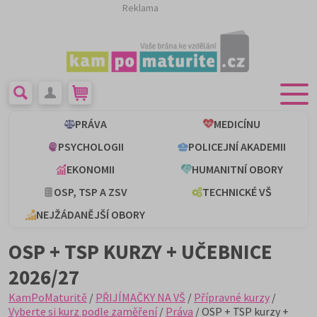
Reklama
PRÁVA
MEDICÍNU
PSYCHOLOGII
POLICEJNÍ AKADEMII
EKONOMII
HUMANITNÍ OBORY
OSP, TSP A ZSV
TECHNICKÉ VŠ
NEJŽÁDANĚJŠÍ OBORY
OSP + TSP KURZY + UČEBNICE
2026/27
KamPoMaturitě
/
PŘIJÍMAČKY NA VŠ
/
Přípravné kurzy
/
Vyberte si kurz podle zaměření
/
Práva
/ OSP + TSP kurzy +