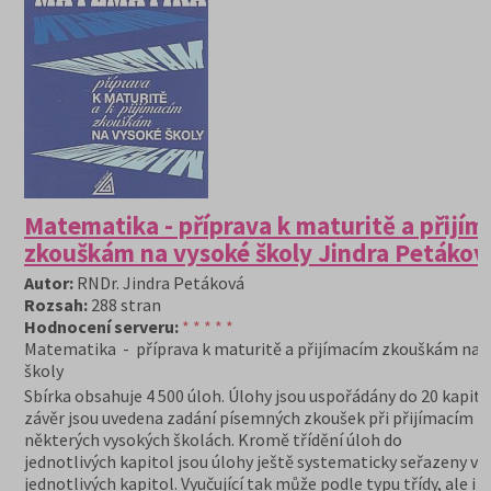
Matematika - příprava k maturitě a přijí
zkouškám na vysoké školy Jindra Petákov
Autor:
RNDr. Jindra Petáková
Rozsah:
288 stran
Hodnocení serveru:
* * * * *
Matematika - příprava k maturitě a přijímacím zkouškám na 
školy
Sbírka obsahuje 4 500 úloh. Úlohy jsou uspořádány do 20 kapito
závěr jsou uvedena zadání písemných zkoušek při přijímacím ří
některých vysokých školách. Kromě třídění úloh do
jednotlivých kapitol jsou úlohy ještě systematicky seřazeny v 
jednotlivých kapitol. Vyučující tak může podle typu třídy, ale i 