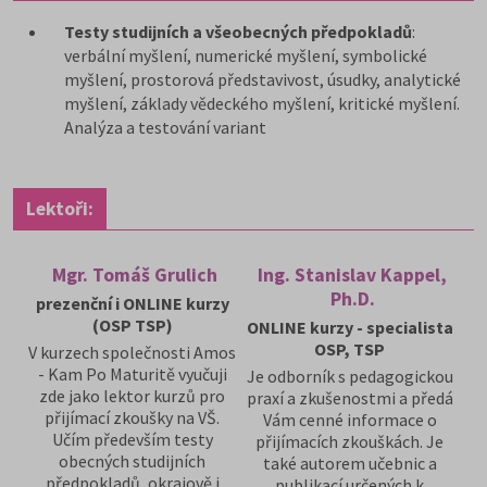
Testy studijních a všeobecných předpokladů
:
verbální myšlení, numerické myšlení, symbolické
myšlení, prostorová představivost, úsudky, analytické
myšlení, základy vědeckého myšlení, kritické myšlení.
Analýza a testování variant
Lektoři:
Mgr. Tomáš Grulich
Ing. Stanislav Kappel,
Ph.D.
prezenční i ONLINE kurzy
(OSP TSP)
ONLINE kurzy - specialista
OSP, TSP
V kurzech společnosti Amos
- Kam Po Maturitě vyučuji
Je odborník s pedagogickou
zde jako lektor kurzů pro
praxí a zkušenostmi a předá
přijímací zkoušky na VŠ.
Vám cenné informace o
Učím především testy
přijímacích zkouškách. Je
obecných studijních
také autorem učebnic a
předpokladů, okrajově i
publikací určených k