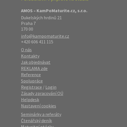
AMOS – KamPoMaturite.cz, s.r.o.
Dukelských hrdinů 21
Praha 7
170 00
info@kampomaturite.cz
+420 606 411 115
O nás
Kontakty
Jak objednávat
REKLAMA zde
Reference
Spolupráce
Registrace
/
Login
Zásady zpracování OÚ
Helpdesk
Nastavení cookies
Seminárky a referáty
Čtenářský deník
Maturitní otázky