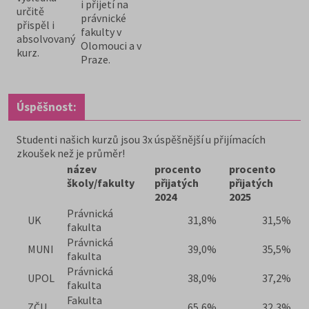
i přijetí na
určitě
právnické
přispěl i
fakulty v
absolvovaný
Olomouci a v
kurz.
Praze.
Úspěšnost:
Studenti našich kurzů jsou 3x úspěšnější u přijímacích
zkoušek než je průměr!
název
procento
procento
školy/fakulty
přijatých
přijatých
2024
2025
Právnická
UK
31,8%
31,5%
fakulta
Právnická
MUNI
39,0%
35,5%
fakulta
Právnická
UPOL
38,0%
37,2%
fakulta
Fakulta
ZČU
65,6%
32,3%