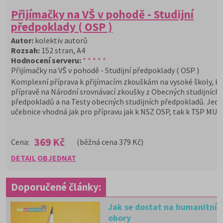
Přijímačky na VŠ v pohodě - Studijní
předpoklady ( OSP )
Autor:
kolektiv autorů
Rozsah:
152 stran, A4
Hodnocení serveru:
* * * * *
Přijímačky na VŠ v pohodě - Studijní předpoklady ( OSP )
Komplexní příprava k přijímacím zkouškám na vysoké školy, k
přípravě na Národní srovnávací zkoušky z Obecných studijních
předpokladů a na Testy obecných studijních předpokladů. Jedi
učebnice vhodná jak pro přípravu jak k NSZ OSP, tak k TSP MU.
369 Kč
Cena:
(běžná cena 379 Kč)
DETAIL
OBJEDNAT
Doporučené články:
Jak se dostat na humanitní
obory