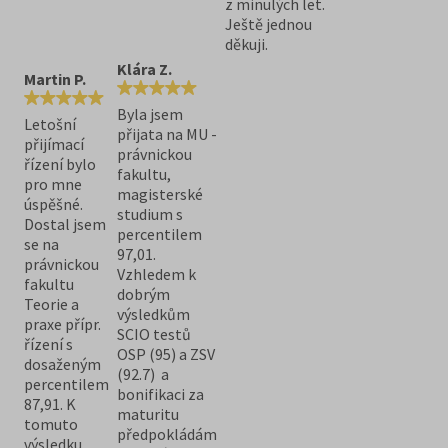
z minulých let.
Ještě jednou
děkuji.
Klára Z.
Martin P.
Byla jsem
Letošní
přijata na MU -
přijímací
právnickou
řízení bylo
fakultu,
pro mne
magisterské
úspěšné.
studium s
Dostal jsem
percentilem
se na
97,01.
právnickou
Vzhledem k
fakultu
dobrým
Teorie a
výsledkům
praxe přípr.
SCIO testů
řízení s
OSP (95) a ZSV
dosaženým
(92.7) a
percentilem
bonifikaci za
87,91. K
maturitu
tomuto
předpokládám
výsledku