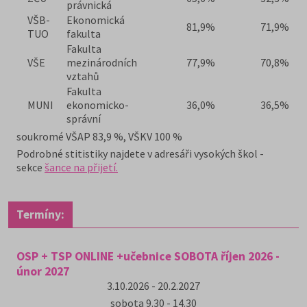
právnická
VŠB-
Ekonomická
81,9%
71,9%
TUO
fakulta
Fakulta
VŠE
mezinárodních
77,9%
70,8%
vztahů
Fakulta
MUNI
ekonomicko-
36,0%
36,5%
správní
soukromé VŠAP 83,9 %, VŠKV 100 %
Podrobné stitistiky najdete v adresáři vysokých škol -
sekce
šance na přijetí.
Termíny:
OSP + TSP ONLINE +učebnice SOBOTA říjen 2026 -
únor 2027
3.10.2026 - 20.2.2027
sobota
9.30 - 14.30