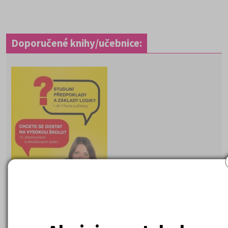
Doporučené knihy/učebnice:
Studijní předpoklady a základy logiky 1. d