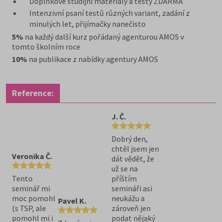
Doplňkové studijní materiály a testy ZDARMA
Intenzivní psaní testů různých variant, zadání z
minulých let, přijímačky nanečisto
5%
na každý další kurz pořádaný agenturou AMOS v
tomto školním roce
10%
na publikace z nabídky agentury AMOS
Reference:
J. Č.
Dobrý den,
chtěl jsem jen
Veronika Č.
dát vědět, že
už se na
Tento
příštím
seminář mi
semináři asi
moc pomohl
neukážu a
Pavel K.
(s TSP, ale
zároveň jen
pomohl mi i
podat nějaký