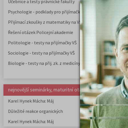
Učebnice a testy právnické fakulty
Psychologie - podklady pro přijímačky
Přijímací zkoušky z matematiky na VŠE Praha
Řešení otázek Policejní akademie
Politologie - testy na přijímačky VŠ
Sociologie - testy na přijímačky VŠ
Biologie - testy na přij. zk. z medicíny
nejnovější seminárky, maturitní otázky a čtenářsky deník
Karel Hynek Mácha: Máj
Karel Havlíček Bor
elegie
Důležité reakce organických
Zákonitosti v elek
sloučenin a jejich význam
Karel Hynek Mácha: Máj
Karel Havlíček Bor
elegie