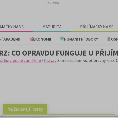
Reklama
ÍMAČKY NA VŠ
MATURITA
PŘIJÍMAČKY NA SŠ
NÍ AKADEMII
EKONOMII
HUMANITNÍ OBORY
OSP
Z: CO OPRAVDU FUNGUJE U PŘIJÍM
 si kurz podle zaměření
/
Práva
/ Samostudium vs. přípravný kurz: 
Nejžádanější kurzy