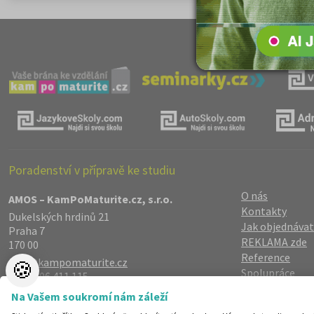
Poradenství v přípravě ke studiu
O nás
AMOS – KamPoMaturite.cz, s.r.o.
Kontakty
Dukelských hrdinů 21
Jak objednávat
Praha 7
REKLAMA zde
170 00
Reference
info@kampomaturite.cz
🍪
Spolupráce
+420 606 411 115
Registrace
/
Lo
Na Vašem soukromí nám záleží
Zásady zpraco