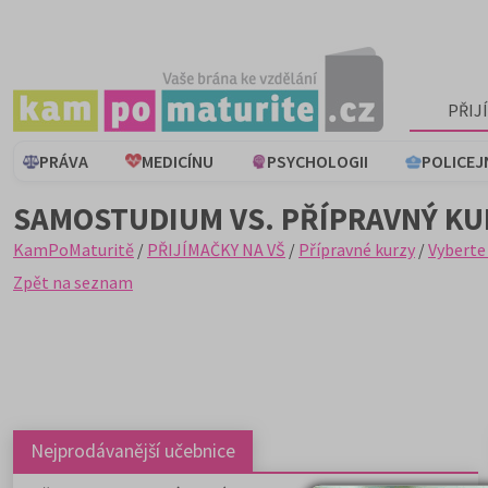
PŘIJ
PRÁVA
MEDICÍNU
PSYCHOLOGII
POLICEJ
SAMOSTUDIUM VS. PŘÍPRAVNÝ KUR
KamPoMaturitě
/
PŘIJÍMAČKY NA VŠ
/
Přípravné kurzy
/
Vyberte
Zpět na seznam
Nejprodávanější učebnice