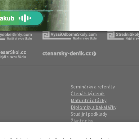
Naše projekty
Seminárky a referáty
Čtenářský deník
Maturitní otázky
Diplomky a bakalářky
Studijní podklady
Životopisy
gin
Přijímací zkoušky
vání OÚ
Katalog škol