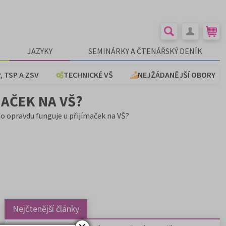
JAZYKY
SEMINÁRKY A ČTENÁŘSKÝ DENÍK
, TSP A ZSV
TECHNICKÉ VŠ
NEJŽÁDANĚJŠÍ OBORY
AČEK NA VŠ?
Co opravdu funguje u přijímaček na VŠ?
Nejčtenější články