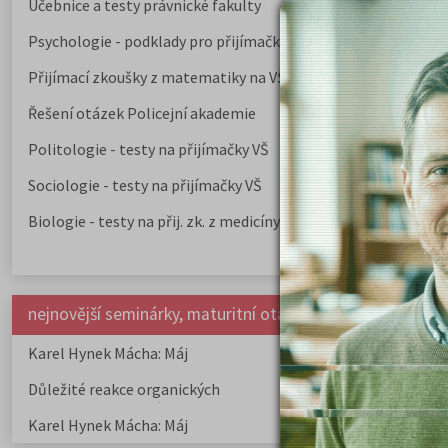
Učebnice a testy právnické fakulty
Psychologie - podklady pro přijímačky
Přijímací zkoušky z matematiky na VŠE Praha
Řešení otázek Policejní akademie
Politologie - testy na přijímačky VŠ
Sociologie - testy na přijímačky VŠ
Biologie - testy na přij. zk. z medicíny
nejnovější seminárky, maturitní otázky a čtenářsky deník
Karel Hynek Mácha: Máj
Karel Havlíček Bor
elegie
Důležité reakce organických
Zákonitosti v elek
sloučenin a jejich význam
Karel Hynek Mácha: Máj
Karel Havlíček Bor
elegie