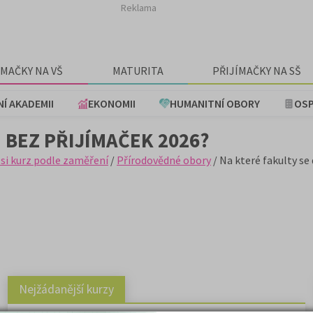
Reklama
ÍMAČKY NA VŠ
MATURITA
PŘIJÍMAČKY NA SŠ
NÍ AKADEMII
EKONOMII
HUMANITNÍ OBORY
OSP
 BEZ PŘIJÍMAČEK 2026?
 si kurz podle zaměření
/
Přírodovědné obory
/ Na které fakulty se
Nejžádanější kurzy