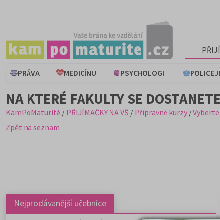
PŘIJ
PRÁVA
MEDICÍNU
PSYCHOLOGII
POLICEJ
NA KTERÉ FAKULTY SE DOSTANETE
KamPoMaturitě
/
PŘIJÍMAČKY NA VŠ
/
Přípravné kurzy
/
Vyberte
Zpět na seznam
Nejprodávanější učebnice