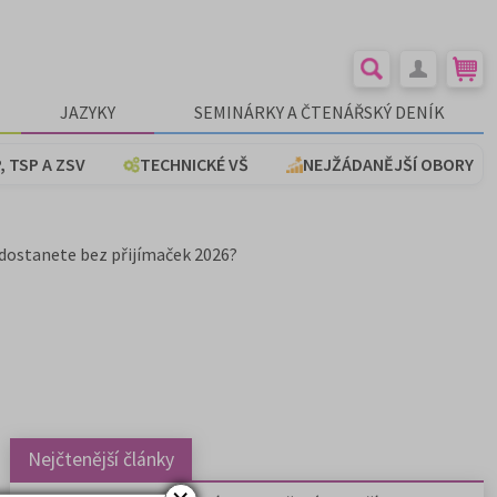
JAZYKY
SEMINÁRKY A ČTENÁŘSKÝ DENÍK
, TSP A ZSV
TECHNICKÉ VŠ
NEJŽÁDANĚJŠÍ OBORY
 dostanete bez přijímaček 2026?
Nejčtenější články