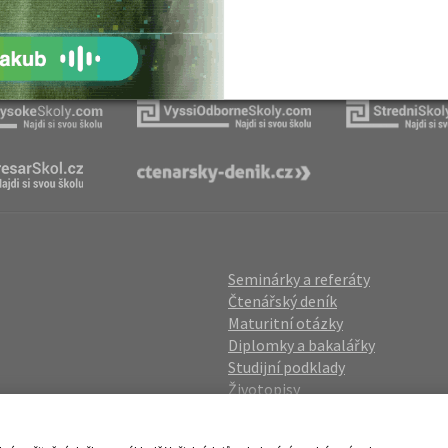
Naše projekty
Seminárky a referáty
Čtenářský deník
Maturitní otázky
Diplomky a bakalářky
Studijní podklady
Životopisy
gin
Přijímací zkoušky
vání OÚ
Katalog škol