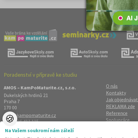
Poradenství v přípravě ke studiu
O nás
AMOS – KamPoMaturite.cz, s.r.o.
Kontakty
Dukelských hrdinů 21
Jak objednávat
Praha 7
REKLAMA zde
170 00
Reference
info@kampomaturite.cz
🍪
Spolupráce
+420 606 411 115
Registrace
/
Lo
Na Vašem soukromí nám záleží
Zásady zpraco