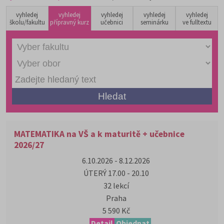
vyhledej
vyhledej
vyhledej
vyhledej
vyhledej
školu/fakultu
přípravný kurz
učebnici
seminárku
ve fulltextu
MATEMATIKA na VŠ a k maturitě + učebnice
2026/27
6.10.2026 - 8.12.2026
ÚTERÝ 17.00 - 20.10
32 lekcí
Praha
5 590 Kč
Detail
Objednat