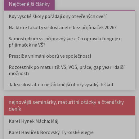
Nejčtenější články
Kdy vysoké školy pořádají dny otevřených dveří
Na které fakulty se dostanete bez přijímaček 2026?
Samostudium vs. přípravný kurz: Co opravdu funguje u
přijímaček na VŠ?
Prestiž a vnímání oborů ve společnosti
Rozcestník po maturitě: VŠ, VOŠ, práce, gap year i další
možnosti
Jak se dostat na nejžádanější obory vysokých škol
nejnovější seminárky, maturitní otázky a čtenářsky
deník
Karel Hynek Mácha: Máj
Karel Havlíček Borovský: Tyrolské elegie