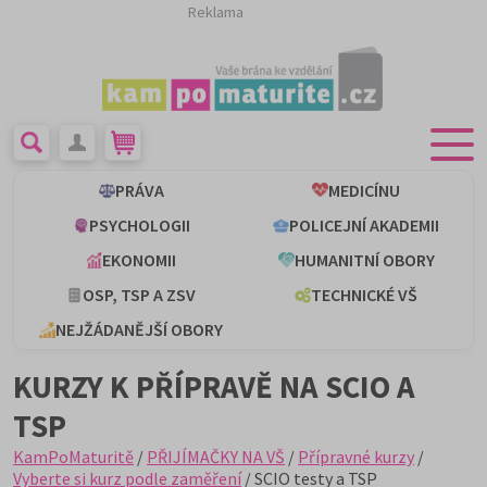
Reklama
PRÁVA
MEDICÍNU
PSYCHOLOGII
POLICEJNÍ AKADEMII
EKONOMII
HUMANITNÍ OBORY
OSP, TSP A ZSV
TECHNICKÉ VŠ
NEJŽÁDANĚJŠÍ OBORY
KURZY K PŘÍPRAVĚ NA SCIO A
TSP
KamPoMaturitě
/
PŘIJÍMAČKY NA VŠ
/
Přípravné kurzy
/
Vyberte si kurz podle zaměření
/ SCIO testy a TSP