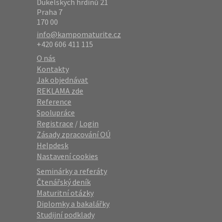
Dukelských hrdinů 21
Praha 7
170 00
info@kampomaturite.cz
+420 606 411 115
O nás
Kontakty
Jak objednávat
REKLAMA zde
Reference
Spolupráce
Registrace
/
Login
Zásady zpracování OÚ
Helpdesk
Nastavení cookies
Seminárky a referáty
Čtenářský deník
Maturitní otázky
Diplomky a bakalářky
Studijní podklady