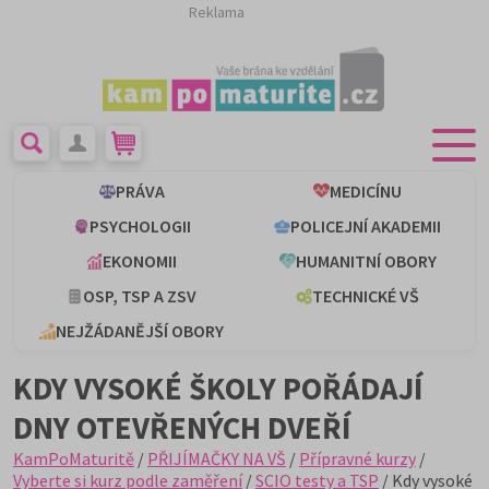
Reklama
PRÁVA
MEDICÍNU
PSYCHOLOGII
POLICEJNÍ AKADEMII
EKONOMII
HUMANITNÍ OBORY
OSP, TSP A ZSV
TECHNICKÉ VŠ
NEJŽÁDANĚJŠÍ OBORY
KDY VYSOKÉ ŠKOLY POŘÁDAJÍ
DNY OTEVŘENÝCH DVEŘÍ
KamPoMaturitě
/
PŘIJÍMAČKY NA VŠ
/
Přípravné kurzy
/
Vyberte si kurz podle zaměření
/
SCIO testy a TSP
/ Kdy vysoké