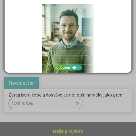
Kritika hry M. L. King v Salesiánském divadle
Důležité reakce organických sloučenin a jejich význam
Zákonitosti v elektronové struktuře
Základní charakteristiky obyvatelstva a geografie sídel
Karel Hynek Mácha: Máj
Karel Havlíček Borovský: Tyrolské elegie
Romain Rolland: Petr a Lucie
Newsletter
Zaregistrujte se a dostávejte nejlepší nabídky jako první.
Naše projekty