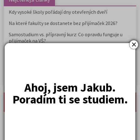
Kdy vysoké školy pořádají dny otevřených dveří
Na které fakulty se dostanete bez přijímaček 2026?
Samostudium vs. přípravný kurz: Co opravdu funguje u
přijímaček na VŠ?
×
Prestiž a vnímání oborů ve společnosti
Rozcestník po maturitě: VŠ, VOŠ, práce, gap year i další
možnosti
Jak se dostat na nejžádanější obory vysokých škol
Ahoj, jsem Jakub.
Poradím ti se studiem.
nejnovější seminárky, maturitní otázky a čtenářsky
deník
Karel Hynek Mácha: Máj
Karel Havlíček Borovský: Tyrolské elegie