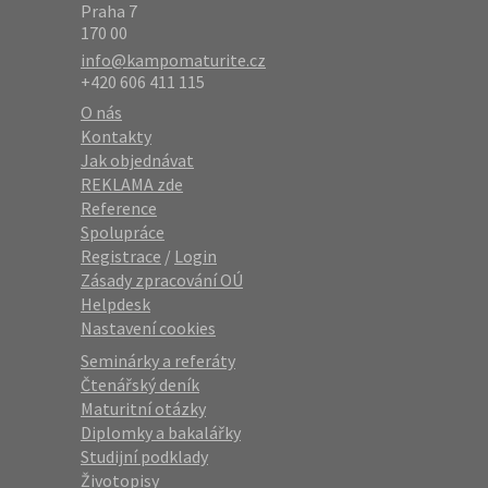
Praha 7
170 00
info@kampomaturite.cz
+420 606 411 115
O nás
Kontakty
Jak objednávat
REKLAMA zde
Reference
Spolupráce
Registrace
/
Login
Zásady zpracování OÚ
Helpdesk
Nastavení cookies
Seminárky a referáty
Čtenářský deník
Maturitní otázky
Diplomky a bakalářky
Studijní podklady
Životopisy