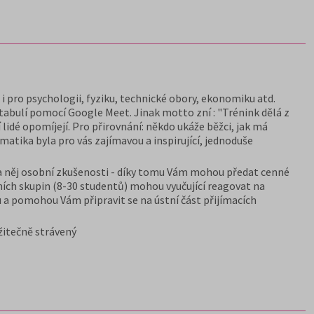
i pro psychologii, fyziku, technické obory, ekonomiku atd.
abulí pomocí Google Meet. Jinak motto zní : "Trénink dělá z
 lidé opomíjejí. Pro přirovnání: někdo ukáže běžci, jak má
tika byla pro vás zajímavou a inspirující, jednoduše
ou na něj osobní zkušenosti - díky tomu Vám mohou předat cenné
ijních skupin (8-30 studentů) mohou vyučující reagovat na
 a pomohou Vám připravit se na ústní část přijímacích
žitečně strávený