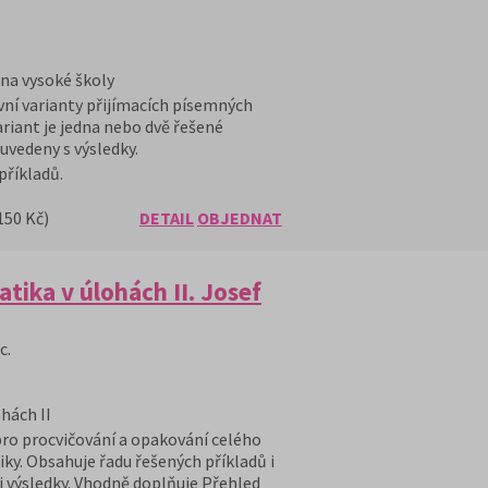
 na vysoké školy
ní varianty přijímacích písemných
riant je jedna nebo dvě řešené
 uvedeny s výsledky.
příkladů.
150 Kč)
DETAIL
OBJEDNAT
ika v úlohách II. Josef
c.
hách II
pro procvičování a opakování celého
y. Obsahuje řadu řešených příkladů i
i výsledky. Vhodně doplňuje Přehled