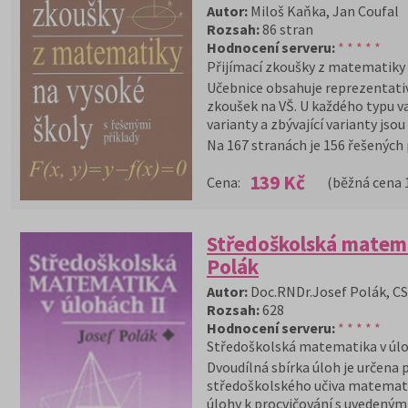
Autor:
Miloš Kaňka, Jan Coufal
Rozsah:
86 stran
Hodnocení serveru:
* * * * *
Přijímací zkoušky z matematiky
Učebnice obsahuje reprezentativ
zkoušek na VŠ. U každého typu va
varianty a zbývající varianty jsou
Na 167 stranách je 156 řešených 
139 Kč
Cena:
(běžná cena 
Středoškolská matemat
Polák
Autor:
Doc.RNDr.Josef Polák, CS
Rozsah:
628
Hodnocení serveru:
* * * * *
Středoškolská matematika v úlo
Dvoudílná sbírka úloh je určena 
středoškolského učiva matematik
úlohy k procvičování s uvedeným