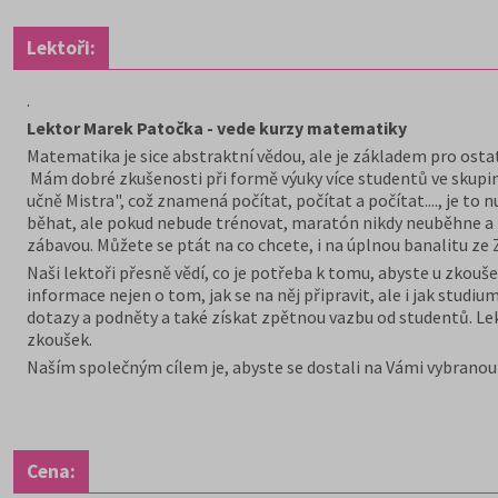
Lektoři:
.
Lektor Marek Patočka - vede kurzy matematiky
Matematika je sice abstraktní vědou, ale je základem pro ostat
Mám dobré zkušenosti při formě výuky více studentů ve skupin
učně Mistra", což znamená počítat, počítat a počítat...., je to
běhat, ale pokud nebude trénovat, maratón nikdy neuběhne a p
zábavou. Můžete se ptát na co chcete, i na úplnou banalitu ze Z
Naši lektoři přesně vědí, co je potřeba k tomu, abyste u zkouš
informace nejen o tom, jak se na něj připravit, ale i jak studi
dotazy a podněty a také získat zpětnou vazbu od studentů. Le
zkoušek.
Naším společným cílem je, abyste se dostali na Vámi vybranou v
Cena: