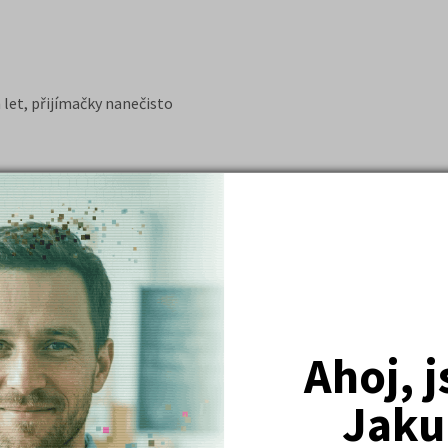
 let, přijímačky nanečisto
 než je průměr!
 zkoušku a k mému velkému překvapení jsem se dostal i na VŠ - mi
Ahoj, 
) Martin K.
em. Celkově jsem byla spokojena a výuka mi max. vyhovovala a pom
Jaku