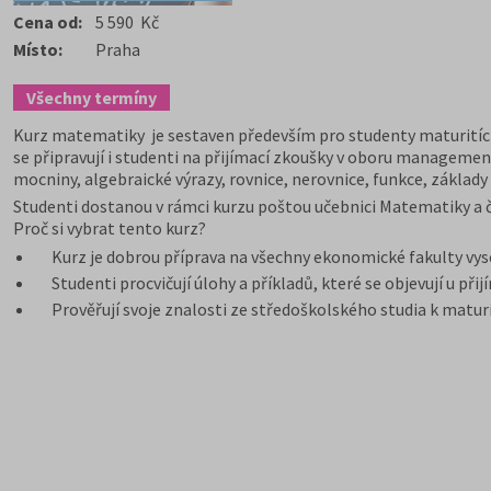
Cena od:
5 590 Kč
Místo:
Praha
Všechny termíny
Kurz matematiky je sestaven především pro studenty maturitích
se připravují i studenti na přijímací zkoušky v oboru manageme
mocniny, algebraické výrazy, rovnice, nerovnice, funkce, základy
Studenti dostanou v rámci kurzu poštou učebnici Matematiky a 
Proč si vybrat tento kurz?
Kurz je dobrou příprava na všechny ekonomické fakulty vys
Studenti procvičují úlohy a příkladů, které se objevují u při
Prověřují svoje znalosti ze středoškolského studia k matur