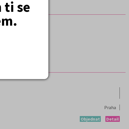
ti se
em.
Praha
Objednat
Detail