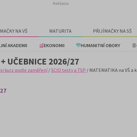
Reklama
ÍMAČKY NA VŠ
MATURITA
PŘIJÍMAČKY NA SŠ
JNÍ AKADEMII
EKONOMII
HUMANITNÍ OBORY
+ UČEBNICE 2026/27
 si kurz podle zaměření
/
SCIO testy a TSP
/ MATEMATIKA na VŠ a k 
/27