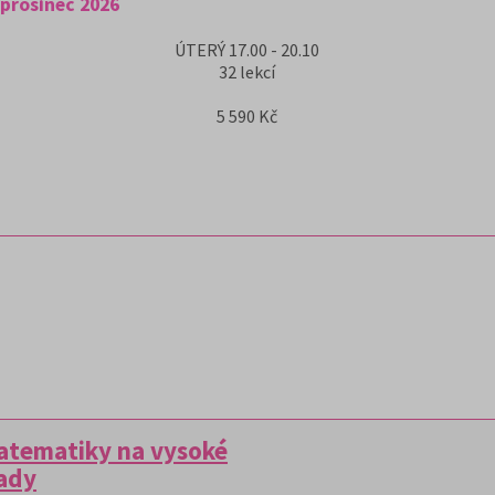
 prosinec 2026
ÚTERÝ
17.00 - 20.10
32
lekcí
5 590 Kč
matematiky na vysoké
lady