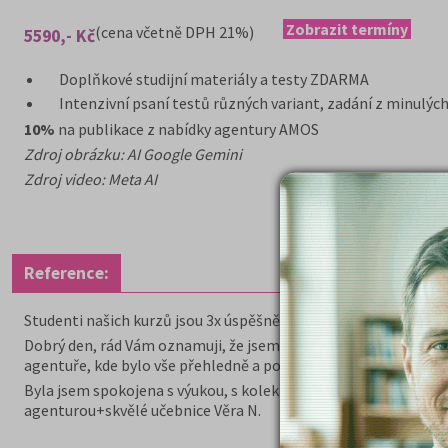
Zobrazit termíny
(cena včetně DPH 21%)
5590,- Kč
Doplňkové studijní materiály a testy ZDARMA
Intenzivní psaní testů různých variant, zadání z minulých
10%
na publikace z nabídky agentury AMOS
Zdroj obrázku: AI Google Gemini
Zdroj video: Meta AI
Reference:
Studenti našich kurzů jsou 3x úspěšnější u přijímacích zkoušek
Dobrý den, rád Vám oznamuji, že jsem úspěšně složil maturitní
agentuře, kde bylo vše přehledně a pochopitelně zpracované. :-
Byla jsem spokojena s výukou, s kolektivem a příjemným lektor
agenturou+skvělé učebnice Věra N.