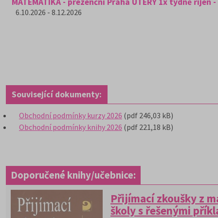
MATEMATIKA - prezenční Praha ÚTERÝ 1x týdně říjen -
6.10.2026 - 8.12.2026
Související dokumenty:
Obchodní podmínky kurzy 2026
(pdf 246,03 kB)
Obchodní podmínky knihy 2026
(pdf 221,18 kB)
Doporučené knihy/učebnice:
Přijímací zkoušky z 
školy s řešenými přík