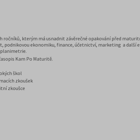
 ročníků, kterým má usnadnit závěrečné opakování před maturitní
nt, podnikovou ekonomiku, finance, účetnictví, marketing a dalš
 planimetrie.
časopis Kam Po Maturitě.
okých škol
jímacích zkoušek
itní zkoušce