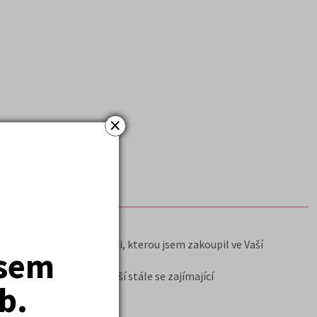
×
mochodem i díky učebnici, kterou jsem zakoupil ve Vaší
jsem
ohla. Spokojenost s vaší stále se zajímající
b.