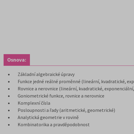
Osnova:
Základní algebraické úpravy
Funkce jedné reálné proměnné (lineární, kvadratické, exp
Rovnice a nerovnice (lineární, kvadratické, exponenciální
Goniometrické funkce, rovnice a nerovnice
Komplexní čísla
Posloupnosti a řady (aritmetické, geometrické)
Analytická geometrie v rovině
Kombinatorika a pravděpodobnost