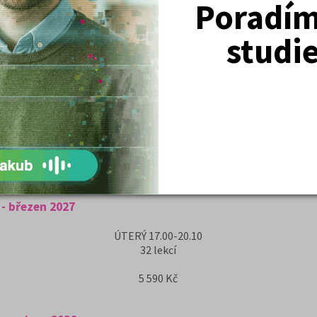
Poradím 
studi
 než je průměr!
- březen 2027
ÚTERÝ
17.00-20.10
32
lekcí
5 590 Kč