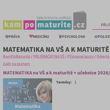
PŘIJ
PRÁVA
MEDICÍNU
PSYCHOLOGII
POLICE
MATEMATIKA NA VŠ A K MATURITĚ 
KamPoMaturitě
/
PŘIJÍMAČKY NA VŠ
/
Přípravné kurzy
/
Vyberte
Zpět na seznam
MATEMATIKA na VŠ a k maturitě + učebnice 2026
Termíny:
2