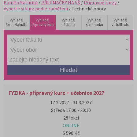
KamPoMaturitě
/
PŘIJÍMAČKY NA VŠ
/
Přípravné kurzy
/
Vyberte si kurz podle zaměření
/ Technické obory
vyhledej
vyhledej
vyhledej
vyhledej
vyhledej
školu/fakultu
přípravný kurz
učebnici
seminárku
ve fulltextu
FYZIKA - přípravný kurz + učebnice 2027
17.2.2027 - 31.3.2027
Středa 17:00 - 20:10
28 lekcí
ONLINE
5 590 Kč