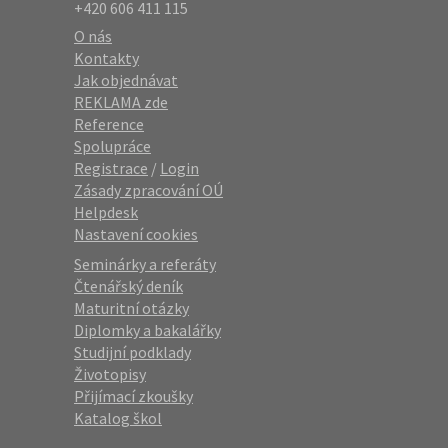
+420 606 411 115
O nás
Kontakty
Jak objednávat
REKLAMA zde
Reference
Spolupráce
Registrace
/
Login
Zásady zpracování OÚ
Helpdesk
Nastavení cookies
Seminárky a referáty
Čtenářský deník
Maturitní otázky
Diplomky a bakalářky
Studijní podklady
Životopisy
Přijímací zkoušky
Katalog škol