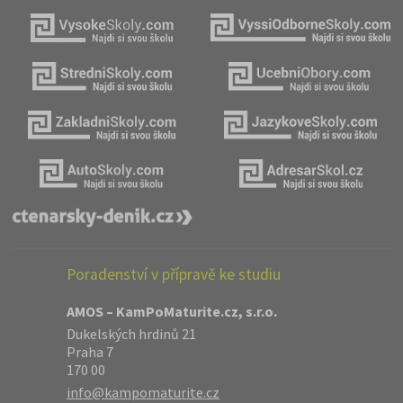
Poradenství v přípravě ke studiu
AMOS – KamPoMaturite.cz, s.r.o.
Dukelských hrdinů 21
Praha 7
170 00
info@kampomaturite.cz