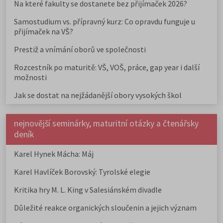
Na které fakulty se dostanete bez přijímaček 2026?
Samostudium vs. přípravný kurz: Co opravdu funguje u
přijímaček na VŠ?
Prestiž a vnímání oborů ve společnosti
Rozcestník po maturitě: VŠ, VOŠ, práce, gap year i další
možnosti
Jak se dostat na nejžádanější obory vysokých škol
nejnovější seminárky, maturitní otázky a čtenářsky
deník
Karel Hynek Mácha: Máj
Karel Havlíček Borovský: Tyrolské elegie
Kritika hry M. L. King v Salesiánském divadle
Důležité reakce organických sloučenin a jejich význam