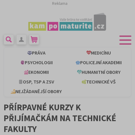
Reklama
PRÁVA
MEDICÍNU
PSYCHOLOGII
POLICEJNÍ AKADEMII
EKONOMII
HUMANITNÍ OBORY
OSP, TSP A ZSV
TECHNICKÉ VŠ
NEJŽÁDANĚJŠÍ OBORY
PŘÍRPAVNÉ KURZY K
PŘIJÍMAČKÁM NA TECHNICKÉ
FAKULTY