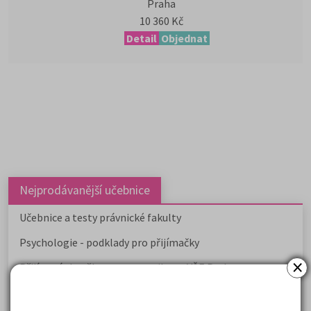
Praha
10 360 Kč
Detail
Objednat
Nejprodávanější učebnice
Učebnice a testy právnické fakulty
Psychologie - podklady pro přijímačky
×
Přijímací zkoušky z matematiky na VŠE Praha
Řešení otázek Policejní akademie