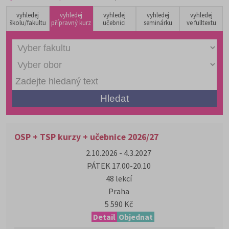
vyhledej
vyhledej
vyhledej
vyhledej
vyhledej
školu/fakultu
přípravný kurz
učebnici
seminárku
ve fulltextu
OSP + TSP kurzy + učebnice 2026/27
2.10.2026 - 4.3.2027
PÁTEK 17.00-20.10
48 lekcí
Praha
5 590 Kč
Detail
Objednat