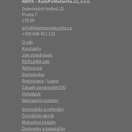
AMOS – KamPoMaturite.cz, s.r.o.
Dukelských hrdinů 21
Praha 7
170 00
info@kampomaturite.cz
+420 606 411 115
O nás
Kontakty
Jak objednávat
REKLAMA zde
Reference
Spolupráce
Registrace
/
Login
Zásady zpracování OÚ
Helpdesk
Nastavení cookies
Seminárky a referáty
Čtenářský deník
Maturitní otázky
Diplomky a bakalářky