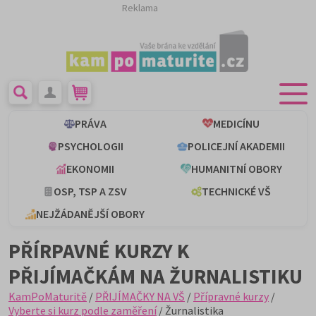
Reklama
PRÁVA
MEDICÍNU
PSYCHOLOGII
POLICEJNÍ AKADEMII
EKONOMII
HUMANITNÍ OBORY
OSP, TSP A ZSV
TECHNICKÉ VŠ
NEJŽÁDANĚJŠÍ OBORY
PŘÍRPAVNÉ KURZY K
PŘIJÍMAČKÁM NA ŽURNALISTIKU
KamPoMaturitě
/
PŘIJÍMAČKY NA VŠ
/
Přípravné kurzy
/
Vyberte si kurz podle zaměření
/ Žurnalistika