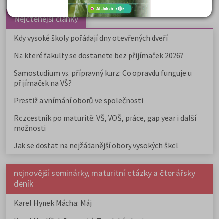
Nejčtenější články
Kdy vysoké školy pořádají dny otevřených dveří
Na které fakulty se dostanete bez přijímaček 2026?
Samostudium vs. přípravný kurz: Co opravdu funguje u
přijímaček na VŠ?
Prestiž a vnímání oborů ve společnosti
Rozcestník po maturitě: VŠ, VOŠ, práce, gap year i další
možnosti
Jak se dostat na nejžádanější obory vysokých škol
nejnovější seminárky, maturitní otázky a čtenářsky
deník
Karel Hynek Mácha: Máj