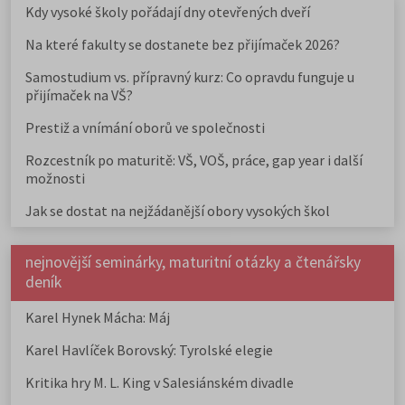
Kdy vysoké školy pořádají dny otevřených dveří
Na které fakulty se dostanete bez přijímaček 2026?
Samostudium vs. přípravný kurz: Co opravdu funguje u
přijímaček na VŠ?
Prestiž a vnímání oborů ve společnosti
Rozcestník po maturitě: VŠ, VOŠ, práce, gap year i další
možnosti
Jak se dostat na nejžádanější obory vysokých škol
nejnovější seminárky, maturitní otázky a čtenářsky
deník
Karel Hynek Mácha: Máj
Karel Havlíček Borovský: Tyrolské elegie
Kritika hry M. L. King v Salesiánském divadle