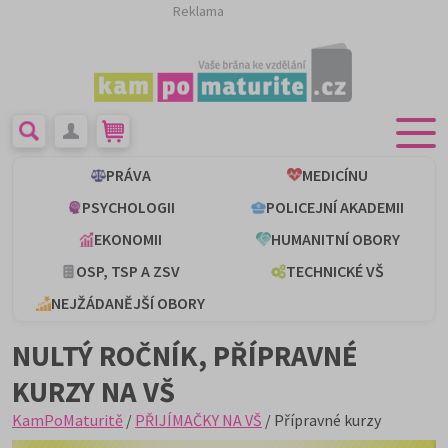
Reklama
PRÁVA
MEDICÍNU
PSYCHOLOGII
POLICEJNÍ AKADEMII
EKONOMII
HUMANITNÍ OBORY
OSP, TSP A ZSV
TECHNICKÉ VŠ
NEJŽÁDANĚJŠÍ OBORY
NULTÝ ROČNÍK, PŘÍPRAVNÉ
KURZY NA VŠ
KamPoMaturitě
/
PŘIJÍMAČKY NA VŠ
/ Přípravné kurzy