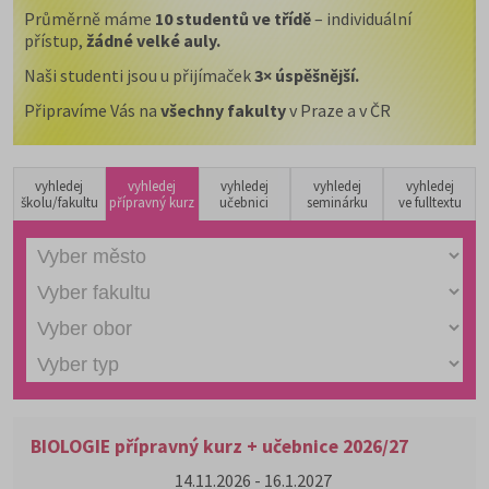
Průměrně máme
10 studentů ve třídě
– individuální
přístup,
žádné velké auly.
Naši studenti jsou u přijímaček
3× úspěšnější.
Připravíme Vás na
všechny fakulty
v Praze a v ČR
vyhledej
vyhledej
vyhledej
vyhledej
vyhledej
školu/fakultu
přípravný kurz
učebnici
seminárku
ve fulltextu
BIOLOGIE přípravný kurz + učebnice 2026/27
14.11.2026 - 16.1.2027