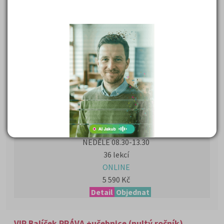
Detail
Objednat
TSP MU online - NEDĚLE + učebnice 2026/27
4.10.2026 - 15.11.2026
NEDĚLE 08.30 - 13.30
36 lekcí
ONLINE
5 590 Kč
Detail
Objednat
10.1.2027 - 7.3.2027
NEDĚLE 08.30-13.30
36 lekcí
ONLINE
5 590 Kč
Detail
Objednat
VIP Balíček PRÁVA +učebnice (nultý ročník)