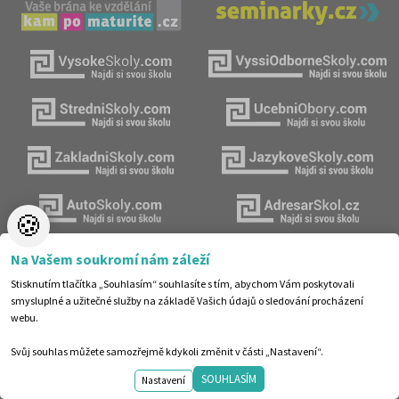
🍪
Na Vašem soukromí nám záleží
Stisknutím tlačítka „Souhlasím“ souhlasíte s tím, abychom Vám poskytovali
smysluplné a užitečné služby na základě Vašich údajů o sledování procházení
Poradenství v přípravě ke studiu
webu.
AMOS – KamPoMaturite.cz, s.r.o.
Svůj souhlas můžete samozřejmě kdykoli změnit v části „Nastavení“.
Dukelských hrdinů 21
SOUHLASÍM
Nastavení
Praha 7