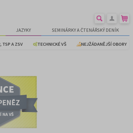
JAZYKY
SEMINÁRKY A ČTENÁŘSKÝ DENÍK
, TSP A ZSV
TECHNICKÉ VŠ
NEJŽÁDANĚJŠÍ OBORY