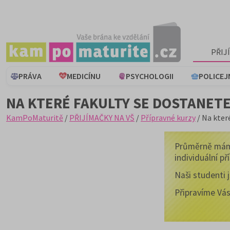
PŘIJ
PRÁVA
MEDICÍNU
PSYCHOLOGII
POLICEJ
NA KTERÉ FAKULTY SE DOSTANETE
KamPoMaturitě
/
PŘIJÍMAČKY NA VŠ
/
Přípravné kurzy
/ Na kter
Průměrně má
individuální př
Naši studenti 
Připravíme Vá