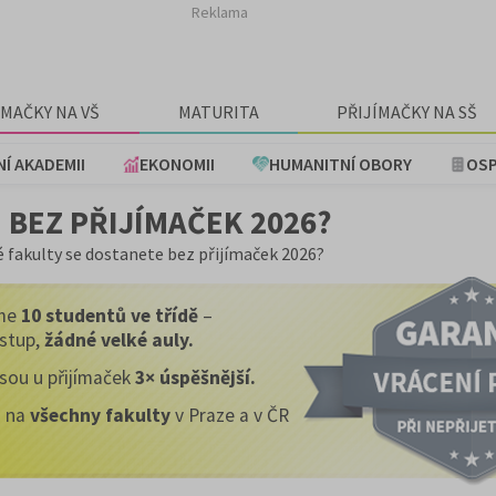
Reklama
ÍMAČKY NA VŠ
MATURITA
PŘIJÍMAČKY NA SŠ
NÍ AKADEMII
EKONOMII
HUMANITNÍ OBORY
OSP
 BEZ PŘIJÍMAČEK 2026?
é fakulty se dostanete bez přijímaček 2026?
me
10 studentů ve třídě
–
ístup,
žádné velké auly.
jsou u přijímaček
3× úspěšnější.
s na
všechny fakulty
v Praze a v ČR