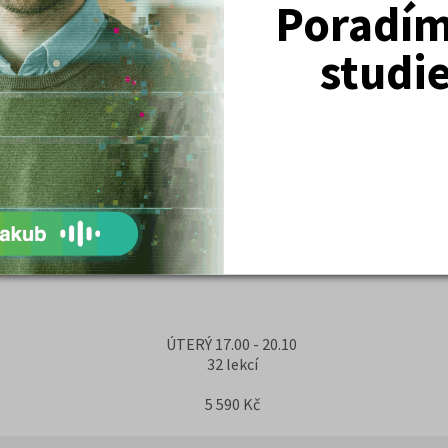
Poradím 
Středa 17:00 - 20:10
studi
32 lekcí
5 590 Kč
Středa 17:00 - 20:10
32 lekcí
5 590 Kč
ÚTERÝ 17.00 - 20.10
32 lekcí
5 590 Kč