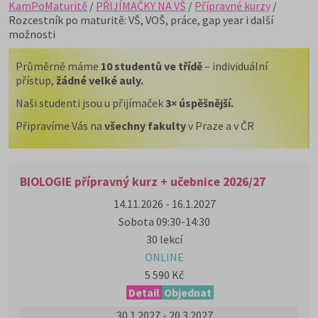
KamPoMaturitě
/
PŘIJÍMAČKY NA VŠ
/
Přípravné kurzy
/
Rozcestník po maturitě: VŠ, VOŠ, práce, gap year i další
možnosti
Průměrně máme
10 studentů ve třídě
– individuální
přístup,
žádné velké auly.
Naši studenti jsou u přijímaček
3× úspěšnější.
Připravíme Vás na
všechny fakulty
v Praze a v ČR
BIOLOGIE přípravný kurz + učebnice 2026/27
14.11.2026 - 16.1.2027
Sobota 09:30-14:30
30 lekcí
ONLINE
5 590 Kč
Detail
Objednat
30.1.2027 - 20.3.2027