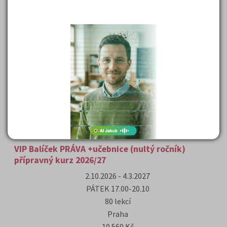
ONLINE
5 590 Kč
Detail
Objednat
10.1.2027 - 7.3.2027
NEDĚLE 08.30-13.30
36 lekcí
ONLINE
5 590 Kč
Detail
Objednat
VIP Balíček PRÁVA +učebnice (nultý ročník)
přípravný kurz 2026/27
2.10.2026 - 4.3.2027
PÁTEK 17.00-20.10
80 lekcí
Praha
10 560 Kč