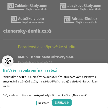
Poradenství v přípravě ke studiu
AMOS – KamPoMaturite.cz, s.r.o.
🍪
Dukelských hrdinů 21
Praha 7
Na Vašem soukromí nám záleží
170 00
Stisknutím tlačítka „Souhlasím“ souhlasíte s tím, abychom Vám poskytovali
info@kampomaturite.cz
smysluplné a užitečné služby na základě Vašich údajů o sledování procházení
+420 606 411 115
webu.
O nás
Kontakty
Svůj souhlas můžete samozřejmě kdykoli změnit v části „Nastavení“.
Jak objednávat
SOUHLASÍM
Nastavení
REKLAMA zde