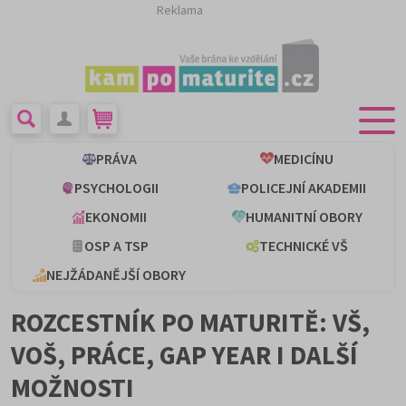
Reklama
PRÁVA
MEDICÍNU
PSYCHOLOGII
POLICEJNÍ AKADEMII
EKONOMII
HUMANITNÍ OBORY
OSP A TSP
TECHNICKÉ VŠ
NEJŽÁDANĚJŠÍ OBORY
ROZCESTNÍK PO MATURITĚ: VŠ,
VOŠ, PRÁCE, GAP YEAR I DALŠÍ
MOŽNOSTI