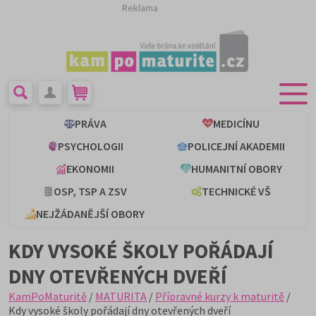
Reklama
PRÁVA
MEDICÍNU
PSYCHOLOGII
POLICEJNÍ AKADEMII
EKONOMII
HUMANITNÍ OBORY
OSP, TSP A ZSV
TECHNICKÉ VŠ
NEJŽÁDANĚJŠÍ OBORY
KDY VYSOKÉ ŠKOLY POŘÁDAJÍ
DNY OTEVŘENÝCH DVEŘÍ
KamPoMaturitě
/
MATURITA
/
Přípravné kurzy k maturitě
/
Kdy vysoké školy pořádají dny otevřených dveří