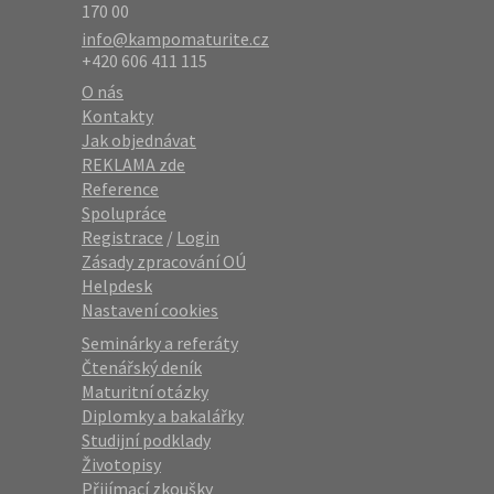
170 00
info@kampomaturite.cz
+420 606 411 115
O nás
Kontakty
Jak objednávat
REKLAMA zde
Reference
Spolupráce
Registrace
/
Login
Zásady zpracování OÚ
Helpdesk
Nastavení cookies
Seminárky a referáty
Čtenářský deník
Maturitní otázky
Diplomky a bakalářky
Studijní podklady
Životopisy
Přijímací zkoušky