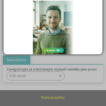
Důležité reakce organických sloučenin a jejich význam
Zákonitosti v elektronové struktuře
Základní charakteristiky obyvatelstva a geografie sídel
Karel Hynek Mácha: Máj
Karel Havlíček Borovský: Tyrolské elegie
Romain Rolland: Petr a Lucie
Newsletter
Zaregistrujte se a dostávejte nejlepší nabídky jako první.
Naše projekty