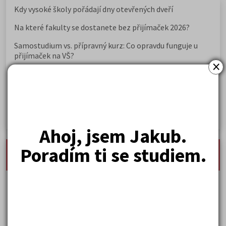
Kdy vysoké školy pořádají dny otevřených dveří
Na které fakulty se dostanete bez přijímaček 2026?
Samostudium vs. přípravný kurz: Co opravdu funguje u
přijímaček na VŠ?
×
Prestiž a vnímání oborů ve společnosti
Rozcestník po maturitě: VŠ, VOŠ, práce, gap year i další
možnosti
Jak se dostat na nejžádanější obory vysokých škol
Ahoj, jsem Jakub.
Poradím ti se studiem.
nejnovější seminárky, maturitní otázky a čtenářsky
deník
Karel Hynek Mácha: Máj
Karel Havlíček Borovský: Tyrolské elegie
Kritika hry M. L. King v Salesiánském divadle