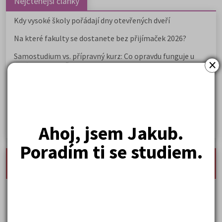
Nejčtenější články
Kdy vysoké školy pořádají dny otevřených dveří
Na které fakulty se dostanete bez přijímaček 2026?
Samostudium vs. přípravný kurz: Co opravdu funguje u
×
přijímaček na VŠ?
Prestiž a vnímání oborů ve společnosti
Rozcestník po maturitě: VŠ, VOŠ, práce, gap year i další
možnosti
Ahoj, jsem Jakub.
Jak se dostat na nejžádanější obory vysokých škol
Poradím ti se studiem.
nejnovější seminárky, maturitní otázky a čtenářsky
deník
Karel Hynek Mácha: Máj
Karel Havlíček Borovský: Tyrolské elegie