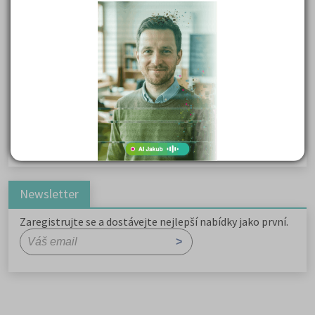
Kritika hry M. L. King v Salesiánském divadle
Důležité reakce organických sloučenin a jejich význam
Zákonitosti v elektronové struktuře
Základní charakteristiky obyvatelstva a geografie sídel
Karel Hynek Mácha: Máj
Karel Havlíček Borovský: Tyrolské elegie
Romain Rolland: Petr a Lucie
Newsletter
Zaregistrujte se a dostávejte nejlepší nabídky jako první.