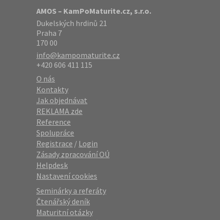
AMOS – KamPoMaturite.cz, s.r.o.
Dukelských hrdinů 21
Praha 7
170 00
info@kampomaturite.cz
+420 606 411 115
O nás
Kontakty
Jak objednávat
REKLAMA zde
Reference
Spolupráce
Registrace
/
Login
Zásady zpracování OÚ
Helpdesk
Nastavení cookies
Seminárky a referáty
Čtenářský deník
Maturitní otázky