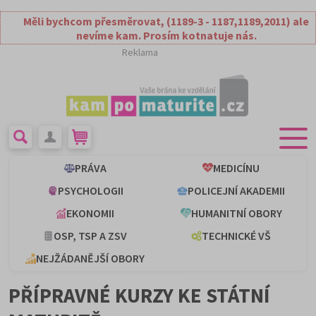
Měli bychcom přesměrovat, (1189-3 - 1187,1189,2011) ale
nevíme kam. Prosím kotnatuje nás.
Reklama
PRÁVA
MEDICÍNU
PSYCHOLOGII
POLICEJNÍ AKADEMII
EKONOMII
HUMANITNÍ OBORY
OSP, TSP A ZSV
TECHNICKÉ VŠ
NEJŽÁDANĚJŠÍ OBORY
PŘÍPRAVNÉ KURZY KE STÁTNÍ