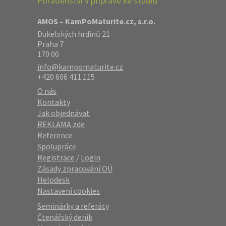
Poradenství v přípravě ke studiu
AMOS – KamPoMaturite.cz, s.r.o.
Dukelských hrdinů 21
Praha 7
170 00
info@kampomaturite.cz
+420 606 411 115
O nás
Kontakty
Jak objednávat
REKLAMA zde
Reference
Spolupráce
Registrace
/
Login
Zásady zpracování OÚ
Helpdesk
Nastavení cookies
Seminárky a referáty
Čtenářský deník