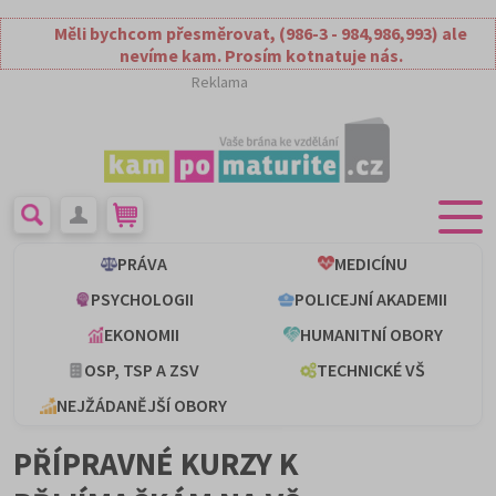
Měli bychcom přesměrovat, (986-3 - 984,986,993) ale
nevíme kam. Prosím kotnatuje nás.
Reklama
PRÁVA
MEDICÍNU
PSYCHOLOGII
POLICEJNÍ AKADEMII
EKONOMII
HUMANITNÍ OBORY
OSP, TSP A ZSV
TECHNICKÉ VŠ
NEJŽÁDANĚJŠÍ OBORY
PŘÍPRAVNÉ KURZY K