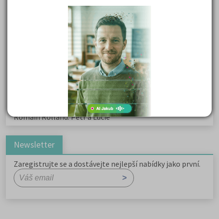
Kritika hry M. L. King v Salesiánském divadle
Důležité reakce organických sloučenin a jejich význam
Zákonitosti v elektronové struktuře
Základní charakteristiky obyvatelstva a geografie sídel
Karel Hynek Mácha: Máj
Karel Havlíček Borovský: Tyrolské elegie
Romain Rolland: Petr a Lucie
Newsletter
Zaregistrujte se a dostávejte nejlepší nabídky jako první.