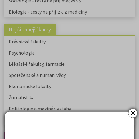
Sociologie - testy na přijímačky VŠ
Biologie - testy na přij. zk. z medicíny
Nejžádanější kurzy
Právnické fakulty
Psychologie
Lékařské fakulty, farmacie
Společenské a human. vědy
Ekonomické fakulty
Žurnalistika
Politologie a mezinár. vztahy
×
Policejní akademie
Nejčtenější články