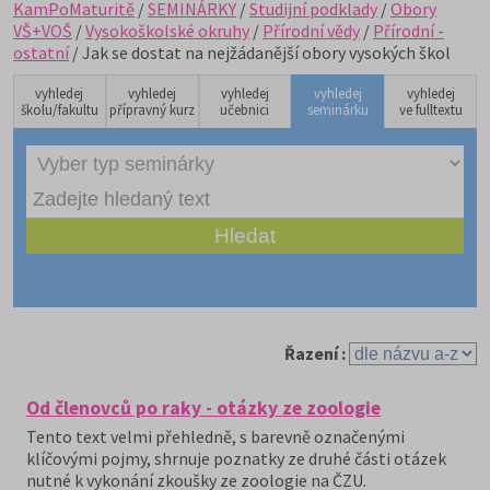
KamPoMaturitě
/
SEMINÁRKY
/
Studijní podklady
/
Obory
VŠ+VOŠ
/
Vysokoškolské okruhy
/
Přírodní vědy
/
Přírodní -
ostatní
/ Jak se dostat na nejžádanější obory vysokých škol
vyhledej
vyhledej
vyhledej
vyhledej
vyhledej
školu/fakultu
přípravný kurz
učebnici
seminárku
ve fulltextu
Řazení :
Od členovců po raky - otázky ze zoologie
Tento text velmi přehledně, s barevně označenými
klíčovými pojmy, shrnuje poznatky ze druhé části otázek
nutné k vykonání zkoušky ze zoologie na ČZU.