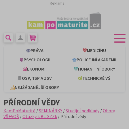
Reklama
PRÁVA
MEDICÍNU
PSYCHOLOGII
POLICEJNÍ AKADEMII
EKONOMII
HUMANITNÍ OBORY
OSP, TSP A ZSV
TECHNICKÉ VŠ
NEJŽÁDANĚJŠÍ OBORY
PŘÍRODNÍ VĚDY
KamPoMaturitě
/
SEMINÁRKY
/
Studijní podklady
/
Obory
VŠ+VOŠ
/
Otázky k Bc. SZZk
/ Přírodní vědy