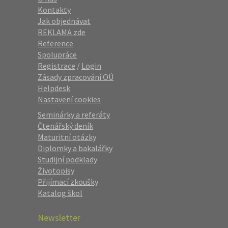
Kontakty
Jak objednávat
REKLAMA zde
Reference
Spolupráce
Registrace
/
Login
Zásady zpracování OÚ
Helpdesk
Nastavení cookies
Seminárky a referáty
Čtenářský deník
Maturitní otázky
Diplomky a bakalářky
Studijní podklady
Životopisy
Přijímací zkoušky
Katalog škol
Newsletter