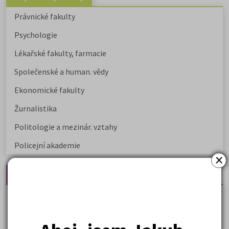
Právnické fakulty
Psychologie
Lékařské fakulty, farmacie
Společenské a human. vědy
Ekonomické fakulty
Žurnalistika
Politologie a mezinár. vztahy
Policejní akademie
×
Nejčtenější články
Kdy vysoké školy pořádají dny otevřených dveří
Na které fakulty se dostanete bez přijímaček 2026?