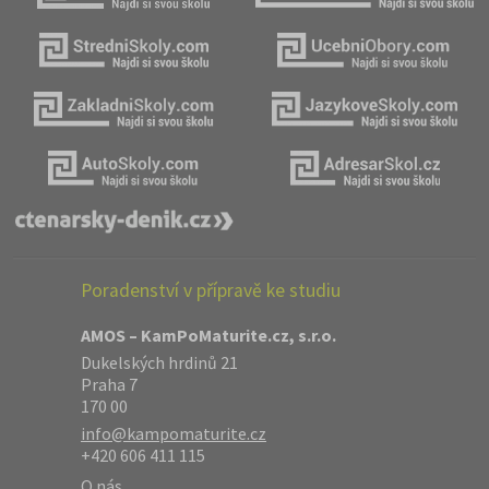
Poradenství v přípravě ke studiu
AMOS – KamPoMaturite.cz, s.r.o.
Dukelských hrdinů 21
Praha 7
170 00
info@kampomaturite.cz
+420 606 411 115
O nás