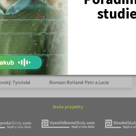
studi
Žurnalistika
Politologie a mezinár. vztahy
Policejní akademie
ovský: Tyrolské
Kritika hry M. L. King v Salesiánském
divadle
tronové struktuře
Základní charakteristiky obyvatelstva
a geografie sídel
ovský: Tyrolské
Romain Rolland: Petr a Lucie
Naše projekty