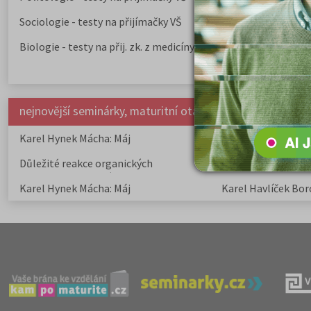
Sociologie - testy na přijímačky VŠ
Biologie - testy na přij. zk. z medicíny
nejnovější seminárky, maturitní otázky a čtenářsky deník
Karel Hynek Mácha: Máj
Karel Havlíček Bor
elegie
Důležité reakce organických
Zákonitosti v elek
sloučenin a jejich význam
Karel Hynek Mácha: Máj
Karel Havlíček Bor
elegie