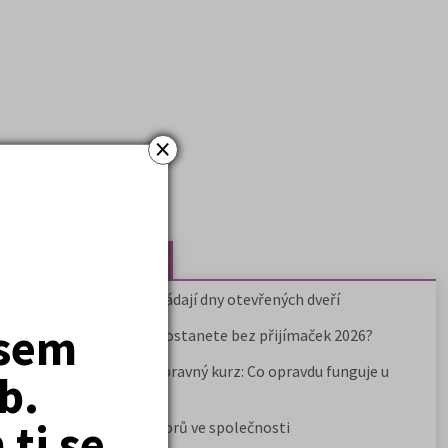
×
Nejčtenější články
Kdy vysoké školy pořádají dny otevřených dveří
jsem
Na které fakulty se dostanete bez přijímaček 2026?
Samostudium vs. přípravný kurz: Co opravdu funguje u
b.
přijímaček na VŠ?
ti se
Prestiž a vnímání oborů ve společnosti