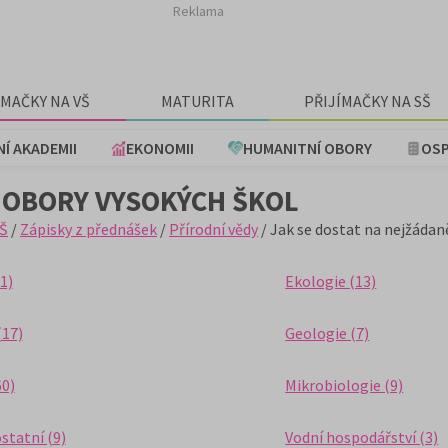
Reklama
ÍMAČKY NA VŠ
MATURITA
PŘIJÍMAČKY NA SŠ
NÍ AKADEMII
EKONOMII
HUMANITNÍ OBORY
OSP
 OBORY VYSOKÝCH ŠKOL
Š
/
Zápisky z přednášek
/
Přírodní vědy
/ Jak se dostat na nejžádan
1)
Ekologie (13)
(17)
Geologie (7)
60)
Mikrobiologie (9)
ostatní (9)
Vodní hospodářství (3)