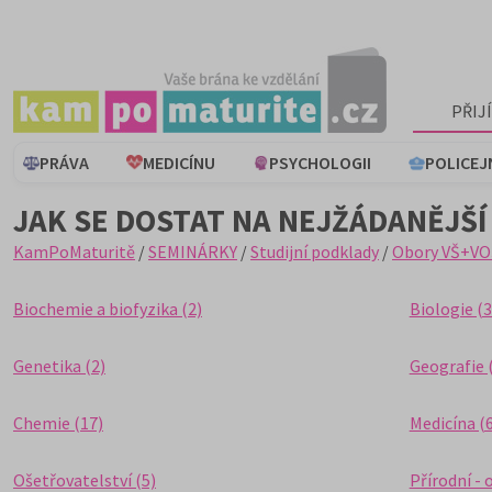
PŘIJ
PRÁVA
MEDICÍNU
PSYCHOLOGII
POLICEJ
JAK SE DOSTAT NA NEJŽÁDANĚJŠÍ
KamPoMaturitě
/
SEMINÁRKY
/
Studijní podklady
/
Obory VŠ+VO
Biochemie a biofyzika (2)
Biologie (3
Genetika (2)
Geografie 
Chemie (17)
Medicína (
Ošetřovatelství (5)
Přírodní - 