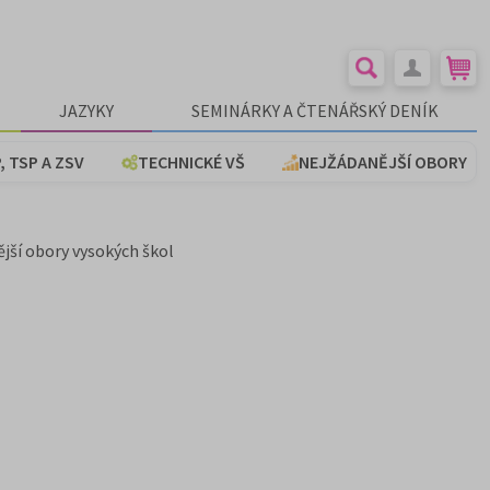
JAZYKY
SEMINÁRKY A ČTENÁŘSKÝ DENÍK
, TSP A ZSV
TECHNICKÉ VŠ
NEJŽÁDANĚJŠÍ OBORY
ější obory vysokých škol