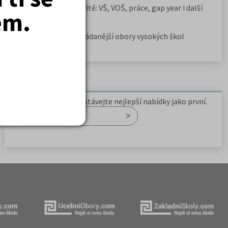
Rozcestník po maturitě: VŠ, VOŠ, práce, gap year i další
em.
možnosti
Jak se dostat na nejžádanější obory vysokých škol
Newsletter
Zaregistrujte se a dostávejte nejlepší nabídky jako první.