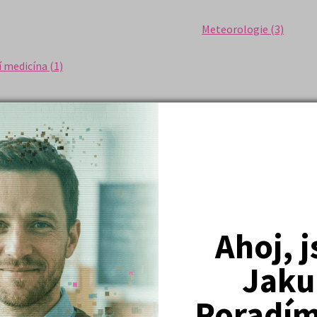
Meteorologie (3)
 medicína (1)
Nejžádanější kurzy
Právnické fakulty
Ahoj, 
Psychologie
Lékařské fakulty, farmacie
Jaku
Společenské a human. vědy
Poradím 
Ekonomické fakulty