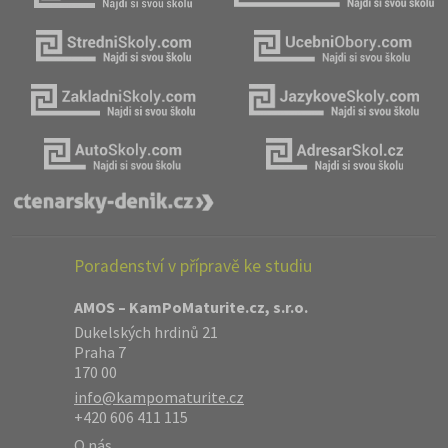
Poradenství v přípravě ke studiu
AMOS – KamPoMaturite.cz, s.r.o.
Dukelských hrdinů 21
Praha 7
170 00
info@kampomaturite.cz
+420 606 411 115
O nás