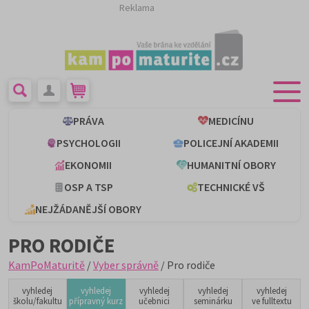
Reklama
PRÁVA
MEDICÍNU
PSYCHOLOGII
POLICEJNÍ AKADEMII
EKONOMII
HUMANITNÍ OBORY
OSP A TSP
TECHNICKÉ VŠ
NEJŽÁDANĚJŠÍ OBORY
PRO RODIČE
KamPoMaturitě
/
Vyber správně
/ Pro rodiče
vyhledej
vyhledej
vyhledej
vyhledej
vyhledej
školu/fakultu
přípravný kurz
učebnici
seminárku
ve fulltextu