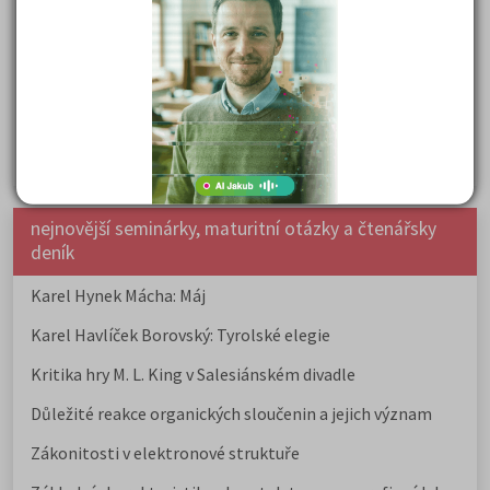
Samostudium vs. přípravný kurz: Co opravdu funguje u
přijímaček na VŠ?
Prestiž a vnímání oborů ve společnosti
Rozcestník po maturitě: VŠ, VOŠ, práce, gap year i další
možnosti
Jak se dostat na nejžádanější obory vysokých škol
nejnovější seminárky, maturitní otázky a čtenářsky
deník
Karel Hynek Mácha: Máj
Karel Havlíček Borovský: Tyrolské elegie
Kritika hry M. L. King v Salesiánském divadle
Důležité reakce organických sloučenin a jejich význam
Zákonitosti v elektronové struktuře