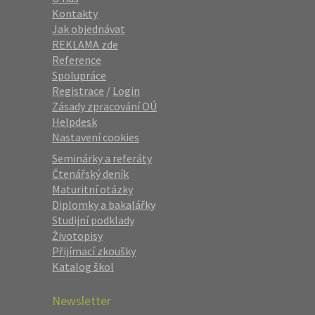
Kontakty
Jak objednávat
REKLAMA zde
Reference
Spolupráce
Registrace
/
Login
Zásady zpracování OÚ
Helpdesk
Nastavení cookies
Seminárky a referáty
Čtenářský deník
Maturitní otázky
Diplomky a bakalářky
Studijní podklady
Životopisy
Přijímací zkoušky
Katalog škol
Newsletter