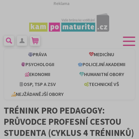
Reklama
PRÁVA
MEDICÍNU
PSYCHOLOGII
POLICEJNÍ AKADEMII
EKONOMII
HUMANITNÍ OBORY
OSP, TSP A ZSV
TECHNICKÉ VŠ
NEJŽÁDANĚJŠÍ OBORY
TRÉNINK PRO PEDAGOGY:
PRŮVODCE PROFESNÍ CESTOU
STUDENTA (CYKLUS 4 TRÉNINKŮ)