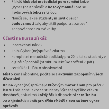
Získáš
hluboké metodické porozumění
knize
„Vyber (ne)správně“ a
hotový manuál pro 20
hodinových lekcí
se třídou.
Naučíš se, jak se studenty
mluvit o jejich
budoucnosti
tak, aby cítili podporu a zároveň
zodpovědnost za své volby.
Účastí na kurzu získáš:
interaktivní nácvik
knihu Vyber (ne)správně zdarma
kompletní metodické podklady pro 20 lekcí se studenty v
digitální podobě (struktura lekcí ke stažení v .pdf)
certifikát H-Edu o absolvování
Místo konání:
online, počítá se s
aktivním zapojením všech
účastníků
.
Kniha
Vyber (ne)správně je
klíčovým materiálem
pro práci v
kurzu i následné lekce se studenty. Výrazně vyššího efektu
dosáhneš, pokud má
každý žák
k dispozici
vlastní knihu
.
Za objednávku knih pro třídu získáš slevu na kurz Vyber
správně: