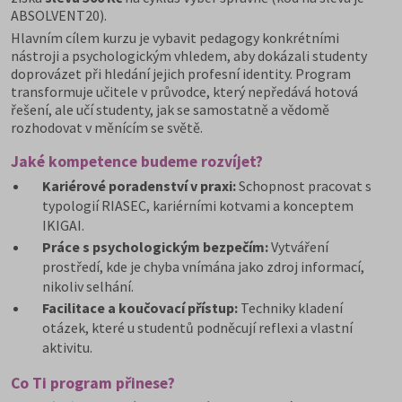
ABSOLVENT20).
Hlavním cílem kurzu je vybavit pedagogy konkrétními
nástroji a psychologickým vhledem, aby dokázali studenty
doprovázet při hledání jejich profesní identity. Program
transformuje učitele v průvodce, který nepředává hotová
řešení, ale učí studenty, jak se samostatně a vědomě
rozhodovat v měnícím se světě.
Jaké kompetence budeme rozvíjet?
Kariérové poradenství v praxi:
Schopnost pracovat s
typologií RIASEC, kariérními kotvami a konceptem
IKIGAI.
Práce s psychologickým bezpečím:
Vytváření
prostředí, kde je chyba vnímána jako zdroj informací,
nikoliv selhání.
Facilitace a koučovací přístup:
Techniky kladení
otázek, které u studentů podněcují reflexi a vlastní
aktivitu.
Co Ti program přinese?