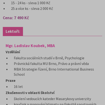
15 - 24 ks - sleva 1 000 Kč
25 a více ks - sleva 2 000 Kč
Cena: 7 490 Kč
Lektoři:
Mgr. Ladislav Koubek, MBA
Vzdělání
Fakulta sociálních studií v Brně, Psychologie
Právnická fakulta MU Brno, Právo a právní věda
MBA Strategie řízení, Brno International Business
School
Praxe
16 let
Zkušenosti v oblasti školství
školení vedoucích kateder Masarykovy univerzity
koučink a mapování klimatu na Fakultě sportovních