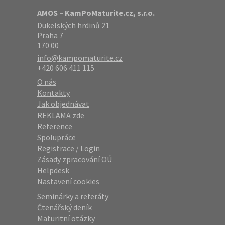
AMOS – KamPoMaturite.cz, s.r.o.
Dukelských hrdinů 21
Praha 7
170 00
info@kampomaturite.cz
+420 606 411 115
O nás
Kontakty
Jak objednávat
REKLAMA zde
Reference
Spolupráce
Registrace
/
Login
Zásady zpracování OÚ
Helpdesk
Nastavení cookies
Seminárky a referáty
Čtenářský deník
Maturitní otázky