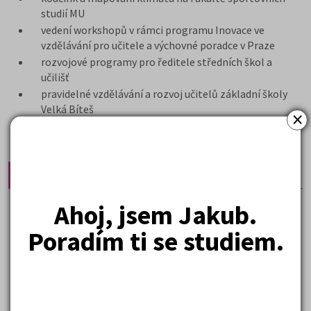
studií MU
vedení workshopů v rámci programu Inovace ve
vzdělávání pro učitele a výchovné poradce v Praze
rozvojové programy pro ředitele středních škol a
učilišť
pravidelné vzdělávání a rozvoj učitelů základní školy
Velká Bíteš
×
Termíny:
Ahoj, jsem Jakub.
TRÉNINK PRO PEDAGOGY: Průvodce profesní
cestou studenta (cyklus 4 tréninků)
Poradím ti se studiem.
23.9.2026 - 10.3.2027
středa
14:00 - 17:30
16
lekcí
ONLINE