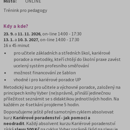
Místo:
ONLINE
Trénink pro pedagogy
Kdy a kde?
23. 9.
a
11. 11. 2026
, on-line 14:00 - 17:30
13. 1.
a
10. 3. 2027
, on-line 14:00 - 17:30
16 x 45 minut
pro učitele základních a středních škol, kariérové
poradce a metodiky, kteří chtějí do školní praxe zavést
ucelený systém profesního směřování
možnost financování ze šablon
vhodné i pro kariérové poradce UP
Metodický kurz pro učitele a výchovné poradce, založený na
principech knihy Vyber (ne)správně, přináší jedinečnou
příležitost seznámit se s didaktikou jednotlivých hodin. Na
každém ze 4 setkání projdeme 5 hodin.
Doporučujeme ještě před samotným cyklem absolvovat
kurz
Kariérové poradenství - jak pomoci a
neodradit
. Každý absolvent kurzu Kariérové poradenství
získá
slevu 500 Kč
na cyklus Vyber správně (kód na slevu je