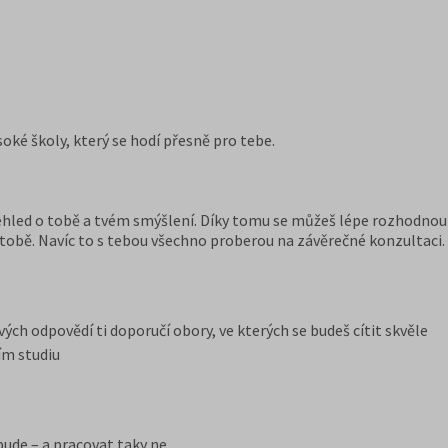
oké školy, který se hodí přesně pro tebe.
led o tobě a tvém smýšlení. Díky tomu se můžeš lépe rozhodnout p
 tobě. Navíc to s tebou všechno proberou na závěrečné konzultaci.
ch odpovědí ti doporučí obory, ve kterých se budeš cítit skvěle
ím studiu
ebude – a pracovat taky ne