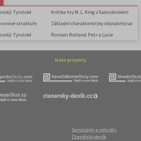
ovský: Tyrolské
Kritika hry M. L. King v Salesiánském
divadle
tronové struktuře
Základní charakteristiky obyvatelstva
a geografie sídel
ovský: Tyrolské
Romain Rolland: Petr a Lucie
Naše projekty
Seminárky a referáty
Čtenářský deník