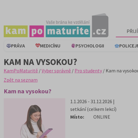
PŘIJ
PRÁVA
MEDICÍNU
PSYCHOLOGII
POLICEJ
KAM NA VYSOKOU?
KamPoMaturitě
/
Vyber správně
/
Pro studenty
/ Kam na vysoko
Zpět na seznam
Kam na vysokou?
1.1.2026 - 31.12.2026 |
setkání (celkem lekcí)
Místo:
ONLINE