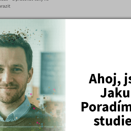
arazit
Ahoj, 
lekcí
Jaku
2 690 Kč
Poradím 
studi