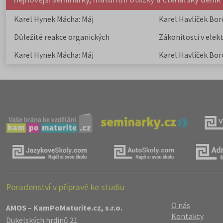
Karel Hynek Mácha: Máj
Karel Havlíček Bor
elegie
Důležité reakce organických
Zákonitosti v elek
sloučenin a jejich význam
Karel Hynek Mácha: Máj
Karel Havlíček Bor
elegie
Poradenství v přípravě ke studiu
O nás
AMOS – KamPoMaturite.cz, s.r.o.
Kontakty
Dukelských hrdinů 21