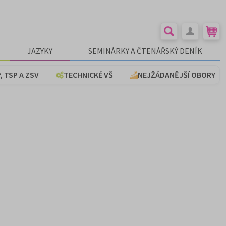
JAZYKY
SEMINÁRKY A ČTENÁŘSKÝ DENÍK
, TSP A ZSV
TECHNICKÉ VŠ
NEJŽÁDANĚJŠÍ OBORY