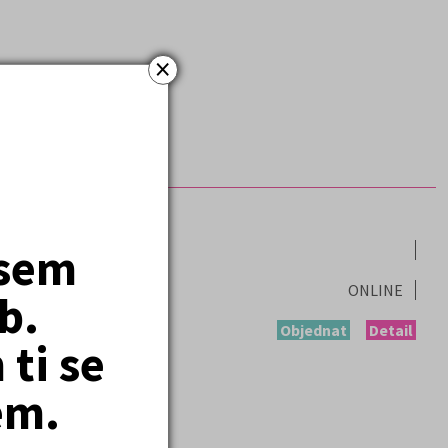
×
jsem
ONLINE
b.
Objednat
Detail
ti se
em.