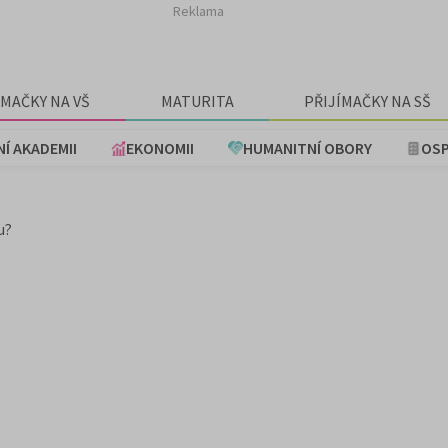
Reklama
ÍMAČKY NA VŠ
MATURITA
PŘIJÍMAČKY NA SŠ
NÍ AKADEMII
EKONOMII
HUMANITNÍ OBORY
OSP
u?