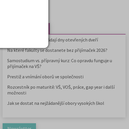
Nejčtenější články
Kdy vysoké školy pořádají dny otevřených dveří
Na které fakulty se dostanete bez přijímaček 2026?
Samostudium vs. přípravný kurz: Co opravdu funguje u
přijímaček na VŠ?
Prestiž a vnímání oborů ve společnosti
Rozcestník po maturitě: VŠ, VOŠ, práce, gap year i další
možnosti
Jak se dostat na nejžádanější obory vysokých škol
Newsletter