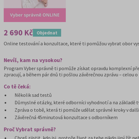
2 690 Kč
Objednat
Online testování a konzultace, které ti pomůžou vybrat obor vys
Nevíš, kam na vysokou?
Program Vyber správně ti pomůže získat opravdu komplexní přeh
zpracují, a během pár dnů ti pošlou závěrečnou zprávu – celou o
Co tě čeká:
Několik sad testů
Důmyslné otázky, které odborníci vyhodnotí a na základě tvý
Zpráva o tobě, která ti pomůže udělat správné kroky v dalš
Závěrečná 45minutová konzultace s odborníkem
Proč Vybrat správně?
Chceš zjistit, kdo jsi, protože život za tebe nikdo jiný žít n