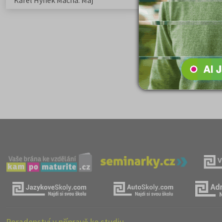
Karel Hynek Mácha: Máj
Karel Havlíček Bor
elegie
Poradenství v přípravě ke studiu