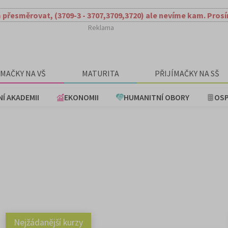
 přesměrovat, (3709-3 - 3707,3709,3720) ale nevíme kam. Pros
Reklama
ÍMAČKY NA VŠ
MATURITA
PŘIJÍMAČKY NA SŠ
NÍ AKADEMII
EKONOMII
HUMANITNÍ OBORY
OSP
Nejžádanější kurzy