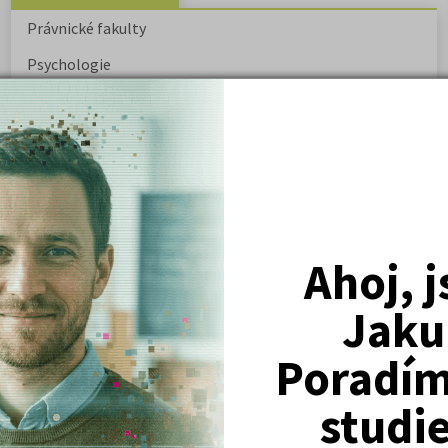
Právnické fakulty
Psychologie
Lékařské fakulty, farmacie
Společenské a human. vědy
Ekonomické fakulty
Žurnalistika
Politologie a mezinár. vztahy
Ahoj, 
Policejní akademie
Jaku
Poradím 
ovský: Tyrolské
Kritika hry M. L. King v Salesiánském
divadle
studi
tronové struktuře
Základní charakteristiky obyvatelstva
a geografie sídel