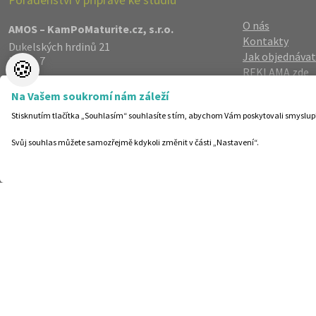
O nás
AMOS – KamPoMaturite.cz, s.r.o.
Kontakty
Dukelských hrdinů 21
Jak objednávat
Praha 7
🍪
REKLAMA zde
170 00
Reference
info@kampomaturite.cz
Na Vašem soukromí nám záleží
Spolupráce
+420 606 411 115
Stisknutím tlačítka „Souhlasím“ souhlasíte s tím, abychom Vám poskytovali smyslup
Registrace
/
Lo
Zásady zpraco
Svůj souhlas můžete samozřejmě kdykoli změnit v části „Nastavení“.
Helpdesk
Nastavení cook
©19