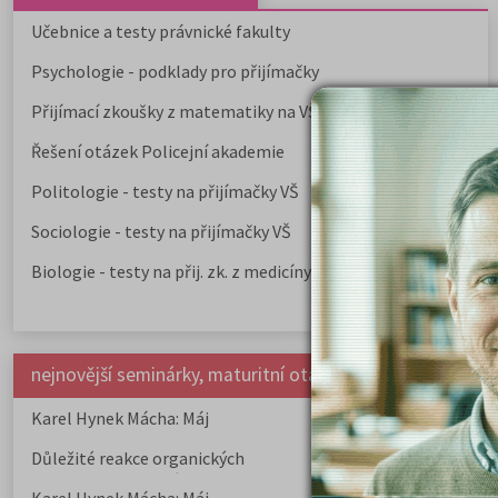
Učebnice a testy právnické fakulty
Psychologie - podklady pro přijímačky
Přijímací zkoušky z matematiky na VŠE Praha
Řešení otázek Policejní akademie
Politologie - testy na přijímačky VŠ
Sociologie - testy na přijímačky VŠ
Biologie - testy na přij. zk. z medicíny
nejnovější seminárky, maturitní otázky a čtenářsky deník
Karel Hynek Mácha: Máj
Karel Havlíček Bor
elegie
Důležité reakce organických
Zákonitosti v elek
sloučenin a jejich význam