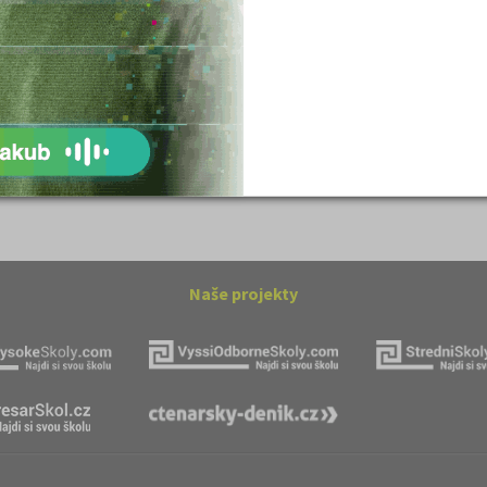
ovský: Tyrolské
Romain Rolland: Petr a Lucie
Naše projekty