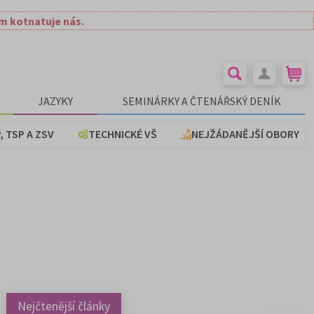
ím kotnatuje nás.
JAZYKY
SEMINÁRKY A ČTENÁŘSKÝ DENÍK
, TSP A ZSV
TECHNICKÉ VŠ
NEJŽÁDANĚJŠÍ OBORY
Nejčtenější články