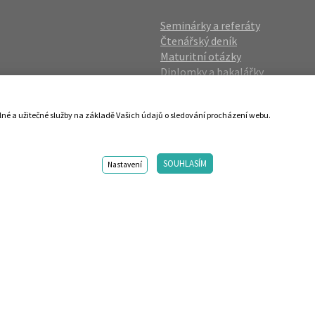
Seminárky a referáty
Čtenářský deník
Maturitní otázky
Diplomky a bakalářky
Studijní podklady
Životopisy
lné a užitečné služby na základě Vašich údajů o sledování procházení webu.
gin
Přijímací zkoušky
vání OÚ
Katalog škol
SOUHLASÍM
ies
Nastavení
98-2026 Centrum vzdělávání AMOS. Vytvořilo ANAWE. Design by s