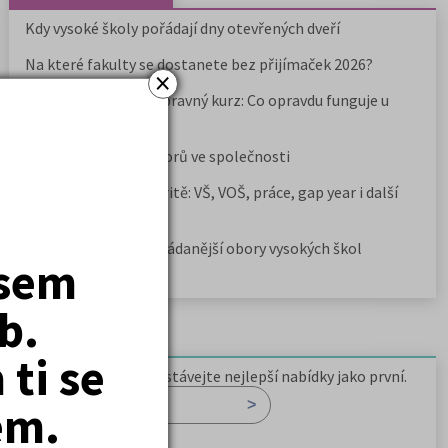
Kdy vysoké školy pořádají dny otevřených dveří
Na které fakulty se dostanete bez přijímaček 2026?
×
Samostudium vs. přípravný kurz: Co opravdu funguje u
přijímaček na VŠ?
Prestiž a vnímání oborů ve společnosti
Rozcestník po maturitě: VŠ, VOŠ, práce, gap year i další
možnosti
Jak se dostat na nejžádanější obory vysokých škol
jsem
b.
Newsletter
ti se
Zaregistrujte se a dostávejte nejlepší nabídky jako první.
em.