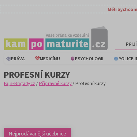
Měli bychcom
PŘIJ
PRÁVA
MEDICÍNU
PSYCHOLOGII
POLICEJ
PROFESNÍ KURZY
Fajn-Brigady.cz
/
Přípravné kurzy
/ Profesní kurzy
Nejprodávanější učebnice