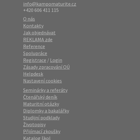
info@kampomaturite.cz
+420 606 411 115
O nás
Kontakty
Jak objednávat
REKLAMA zde
Reference
Spolupráce
Registrace
/
Login
Zásady zpracování OÚ
Helpdesk
Nastavení cookies
Seminárky a referáty
Čtenářský deník
Maturitní otázky
Diplomky a bakalářky
Studijní podklady
Životopisy
Přijímací zkoušky
Katalog škol