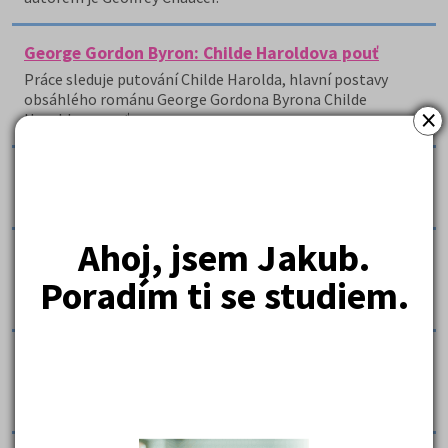
George Gordon Byron: Childe Haroldova pouť
Práce sleduje putování Childe Harolda, hlavní postavy
obsáhlého románu George Gordona Byrona Childe
×
Haroldova pouť.
George Gordon Byron: Manfred
Práce popisuje děj díla George Gordona Byrona Manfred.
Ahoj, jsem Jakub.
George Orwell: 1984
Poradím ti se studiem.
Práce seznamuje s dílem 1984, jehož autorem je George
Orwell.
George Orwell: Farma zvířat
Práce seznamuje s dílem Farma zvířat, jehož autorem je
George Orwell.