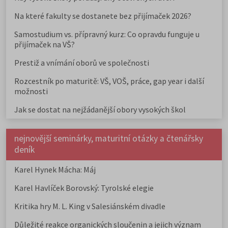
Na které fakulty se dostanete bez přijímaček 2026?
Samostudium vs. přípravný kurz: Co opravdu funguje u
přijímaček na VŠ?
Prestiž a vnímání oborů ve společnosti
Rozcestník po maturitě: VŠ, VOŠ, práce, gap year i další
možnosti
Jak se dostat na nejžádanější obory vysokých škol
nejnovější seminárky, maturitní otázky a čtenářsky
deník
Karel Hynek Mácha: Máj
Karel Havlíček Borovský: Tyrolské elegie
Kritika hry M. L. King v Salesiánském divadle
Důležité reakce organických sloučenin a jejich význam