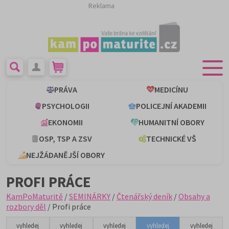
Reklama
PRÁVA
MEDICÍNU
PSYCHOLOGII
POLICEJNÍ AKADEMII
EKONOMII
HUMANITNÍ OBORY
OSP, TSP A ZSV
TECHNICKÉ VŠ
NEJŽÁDANĚJŠÍ OBORY
PROFI PRÁCE
KamPoMaturitě
/
SEMINÁRKY
/
Čtenářský deník
/
Obsahy a
rozbory děl
/ Profi práce
vyhledej
vyhledej
vyhledej
vyhledej
vyhledej