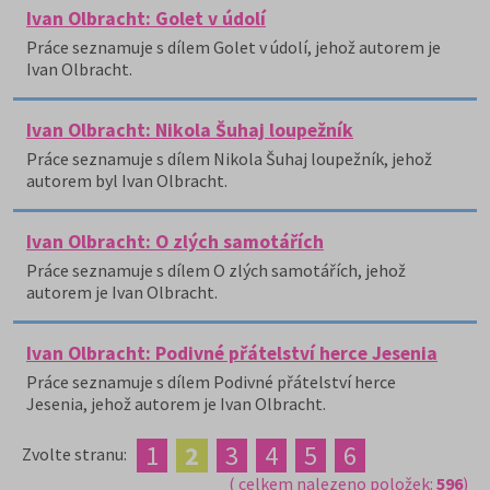
Ivan Olbracht: Golet v údolí
Práce seznamuje s dílem Golet v údolí, jehož autorem je
Ivan Olbracht.
Ivan Olbracht: Nikola Šuhaj loupežník
Práce seznamuje s dílem Nikola Šuhaj loupežník, jehož
autorem byl Ivan Olbracht.
Ivan Olbracht: O zlých samotářích
Práce seznamuje s dílem O zlých samotářích, jehož
autorem je Ivan Olbracht.
Ivan Olbracht: Podivné přátelství herce Jesenia
Práce seznamuje s dílem Podivné přátelství herce
Jesenia, jehož autorem je Ivan Olbracht.
1
2
3
4
5
6
Zvolte stranu:
( celkem nalezeno položek:
596
)