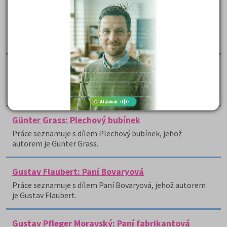
Giovanni Boccaccio: Dekameron
Práce je součástí série profesionálních zápisů do
čtenářského deníku věnujících se české a světové literární
tvorbě.
Graham Greene: Ministerstvo strachu
Práce seznamuje s dílem Ministerstvo strachu, jehož
autorem je Graham Greene.
Günter Grass: Plechový bubínek
Práce seznamuje s dílem Plechový bubínek, jehož
autorem je Günter Grass.
Gustav Flaubert: Paní Bovaryová
Práce seznamuje s dílem Paní Bovaryová, jehož autorem
je Gustav Flaubert.
Gustav Pfleger Moravský: Paní fabrikantová