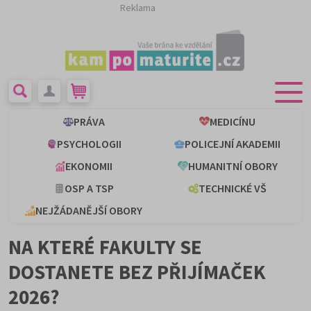
Reklama
PRÁVA
MEDICÍNU
PSYCHOLOGII
POLICEJNÍ AKADEMII
EKONOMII
HUMANITNÍ OBORY
OSP A TSP
TECHNICKÉ VŠ
NEJŽÁDANĚJŠÍ OBORY
NA KTERÉ FAKULTY SE
DOSTANETE BEZ PŘIJÍMAČEK
2026?