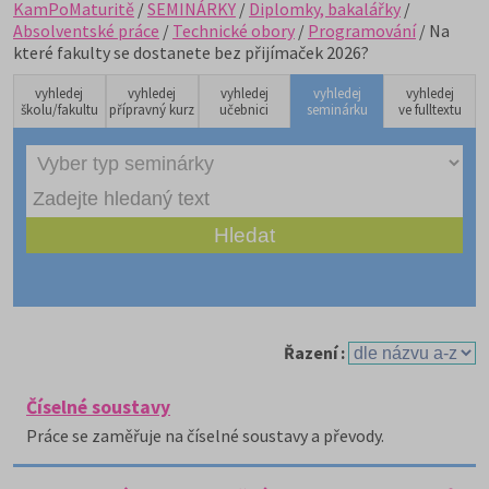
KamPoMaturitě
/
SEMINÁRKY
/
Diplomky, bakalářky
/
Absolventské práce
/
Technické obory
/
Programování
/ Na
které fakulty se dostanete bez přijímaček 2026?
vyhledej
vyhledej
vyhledej
vyhledej
vyhledej
školu/fakultu
přípravný kurz
učebnici
seminárku
ve fulltextu
Řazení :
Číselné soustavy
Práce se zaměřuje na číselné soustavy a převody.