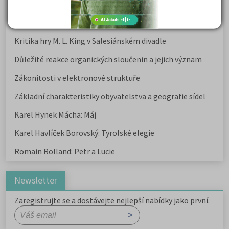
Karel Hynek Mácha: Máj
Karel Havlíček Borovský: Tyrolské elegie
Kritika hry M. L. King v Salesiánském divadle
Důležité reakce organických sloučenin a jejich význam
Zákonitosti v elektronové struktuře
Základní charakteristiky obyvatelstva a geografie sídel
Karel Hynek Mácha: Máj
Karel Havlíček Borovský: Tyrolské elegie
Romain Rolland: Petr a Lucie
Newsletter
Zaregistrujte se a dostávejte nejlepší nabídky jako první.