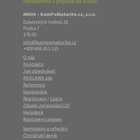
Poradenství v přípravě ke studiu
AMOS – KamPoMaturite.cz, s.r.o.
Dukelských hrdinů 21
Praha 7
170 00
info@kampomaturite.cz
+420 606 411 115
O nás
Kontakty
Jak objednávat
REKLAMA zde
Reference
Spolupráce
Registrace
/
Login
Zásady zpracování OÚ
Helpdesk
Nastavení cookies
Seminárky a referáty
Čtenářský deník