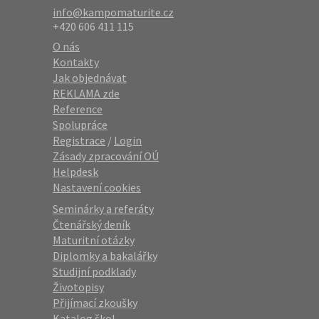
info@kampomaturite.cz
+420 606 411 115
O nás
Kontakty
Jak objednávat
REKLAMA zde
Reference
Spolupráce
Registrace
/
Login
Zásady zpracování OÚ
Helpdesk
Nastavení cookies
Seminárky a referáty
Čtenářský deník
Maturitní otázky
Diplomky a bakalářky
Studijní podklady
Životopisy
Přijímací zkoušky
Katalog škol