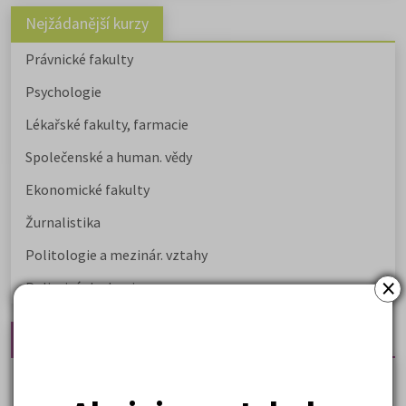
Nejžádanější kurzy
Právnické fakulty
Psychologie
Lékařské fakulty, farmacie
Společenské a human. vědy
Ekonomické fakulty
Žurnalistika
Politologie a mezinár. vztahy
×
Policejní akademie
Nejčtenější články
Kdy vysoké školy pořádají dny otevřených dveří