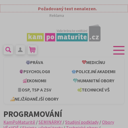
Požadovaný text nenalezen.
Reklama
PRÁVA
MEDICÍNU
PSYCHOLOGII
POLICEJNÍ AKADEMII
EKONOMII
HUMANITNÍ OBORY
OSP, TSP A ZSV
TECHNICKÉ VŠ
NEJŽÁDANĚJŠÍ OBORY
PROGRAMOVÁNÍ
KamPoMaturitě
/
SEMINÁRKY
/
Studijní podklady
/
Obory
VŠ+VOŠ
/
Skripta, učební texty
/
Technické obory
/