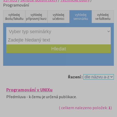
Programování
vyhledej
vyhledej
vyhledej
vyhledej
vyhledej
školu/fakultu
přípravný kurz
učebnici
seminárku
ve fulltextu
Řazení :
Programování v UNIXu
Předmluva - k čemu je určená publikace.
( celkem nalezeno položek:
1
)