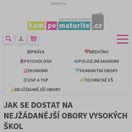
Reklama
PRÁVA
MEDICÍNU
PSYCHOLOGII
POLICEJNÍ AKADEMII
EKONOMII
HUMANITNÍ OBORY
OSP A TSP
TECHNICKÉ VŠ
NEJŽÁDANĚJŠÍ OBORY
JAK SE DOSTAT NA
NEJŽÁDANĚJŠÍ OBORY VYSOKÝCH
ŠKOL