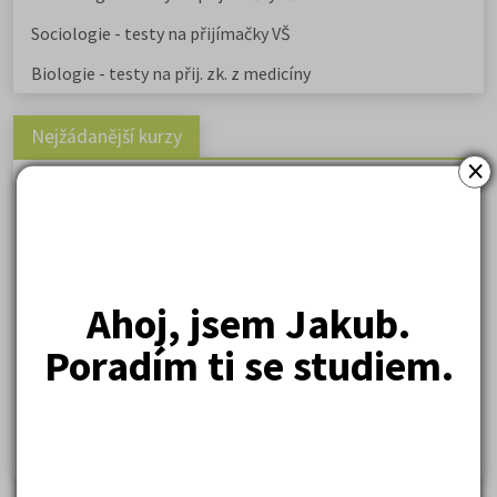
Sociologie - testy na přijímačky VŠ
Biologie - testy na přij. zk. z medicíny
Nejžádanější kurzy
×
Právnické fakulty
Psychologie
Lékařské fakulty, farmacie
Společenské a human. vědy
Ahoj, jsem Jakub.
Ekonomické fakulty
Poradím ti se studiem.
Žurnalistika
Politologie a mezinár. vztahy
Policejní akademie