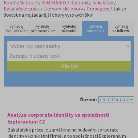
KamPoMaturitě
/
SEMINÁRKY
/
Diplomky, bakalářky
/
Bakalářské práce
/
Ekonomické obory
/
Propagace
/ Jak se
dostat na nejžádanější obory vysokých škol
vyhledej
vyhledej
vyhledej
vyhledej
vyhledej
školu/fakultu
přípravný kurz
učebnici
seminárku
ve fulltextu
Řazení :
Analýza corporate identity ve společnosti
Exploranium CZ
Bakalářská práce je zaměřena na budování corporate
identity v konkrétní firmě, a to společnosti Exploranium