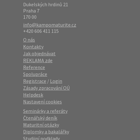
Dukelských hrdinů 21
Praha 7
170 00
info@kampomaturite.cz
+420 606 411 115
O nás
Kontakty
Jak objednávat
REKLAMA zde
Reference
Spolupráce
Registrace
/
Login
Zásady zpracování OÚ
Helpdesk
Nastavení cookies
Seminárky a referáty
Čtenářský deník
Maturitní otázky
Diplomky a bakalářky
Studijní podklady