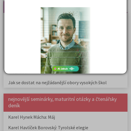
Nejčtenější články
Kdy vysoké školy pořádají dny otevřených dveří
Na které fakulty se dostanete bez přijímaček 2026?
Samostudium vs. přípravný kurz: Co opravdu funguje u
přijímaček na VŠ?
Prestiž a vnímání oborů ve společnosti
Rozcestník po maturitě: VŠ, VOŠ, práce, gap year i další
možnosti
Jak se dostat na nejžádanější obory vysokých škol
nejnovější seminárky, maturitní otázky a čtenářsky
deník
Karel Hynek Mácha: Máj
Karel Havlíček Borovský: Tyrolské elegie