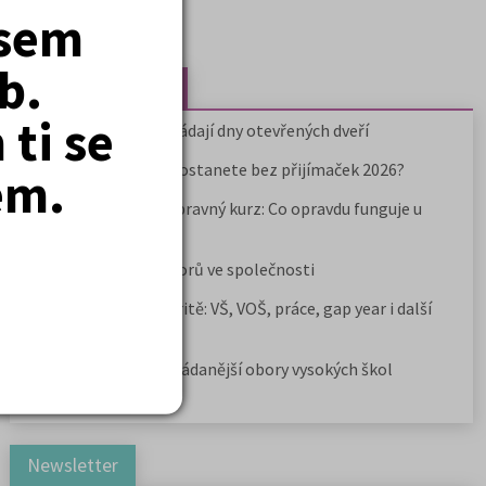
jsem
b.
Nejčtenější články
ti se
Kdy vysoké školy pořádají dny otevřených dveří
Na které fakulty se dostanete bez přijímaček 2026?
em.
Samostudium vs. přípravný kurz: Co opravdu funguje u
přijímaček na VŠ?
Prestiž a vnímání oborů ve společnosti
Rozcestník po maturitě: VŠ, VOŠ, práce, gap year i další
možnosti
Jak se dostat na nejžádanější obory vysokých škol
Newsletter