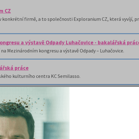
um CZ
konkrétní firmě, a to společnosti Exploranium CZ, která vyvíjí, pr
kongresu a výstavě Odpady Luhačovice - bakalářská prác
í na Mezinárodním kongresu a výstavě Odpady – Luhačovice.
lářská práce
kého kulturního centra KC Semilasso.
 o. - bakalářská práce
učasné využívání nástrojů marketingové komunikace ve společnost
( celk