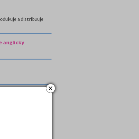
odukuje a distribuuje
e anglicky
×
i TEKON CZ, s.
em nalezeno položek:
4
)