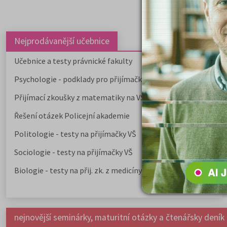
Nejprodávanější učebnice
Učebnice a testy právnické fakulty
Psychologie - podklady pro přijímačky
Přijímací zkoušky z matematiky na VŠE Praha
Řešení otázek Policejní akademie
Politologie - testy na přijímačky VŠ
Sociologie - testy na přijímačky VŠ
Biologie - testy na přij. zk. z medicíny
nejnovější seminárky, maturitní otázky a čtenářsky deník