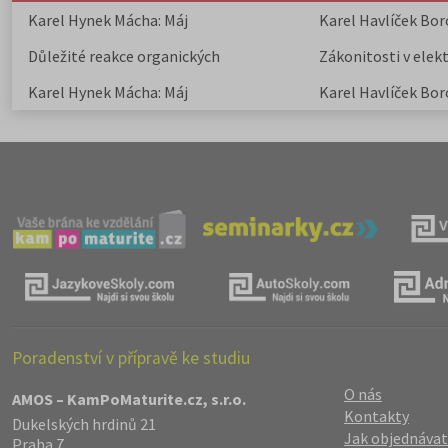
Karel Hynek Mácha: Máj
Karel Havlíček Bor
elegie
Důležité reakce organických
Zákonitosti v elek
sloučenin a jejich význam
Karel Hynek Mácha: Máj
Karel Havlíček Bor
elegie
Poradenství v přípravě ke studiu
O nás
AMOS – KamPoMaturite.cz, s.r.o.
Kontakty
Dukelských hrdinů 21
Jak objednávat
Praha 7