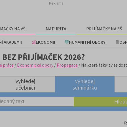
Reklama
ÍMAČKY NA VŠ
MATURITA
PŘIJÍMAČKY NA SŠ
NÍ AKADEMII
EKONOMII
HUMANITNÍ OBORY
OSP
 BEZ PŘIJÍMAČEK 2026?
é práce
/
Ekonomické obory
/
Propagace
/ Na které fakulty se dos
vyhledej
vyhledej
učebnici
seminárku
Ř