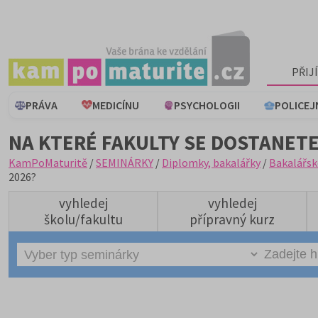
PŘIJ
PRÁVA
MEDICÍNU
PSYCHOLOGII
POLICEJ
NA KTERÉ FAKULTY SE DOSTANETE
KamPoMaturitě
/
SEMINÁRKY
/
Diplomky, bakalářky
/
Bakalářsk
2026?
vyhledej
vyhledej
školu/fakultu
přípravný kurz