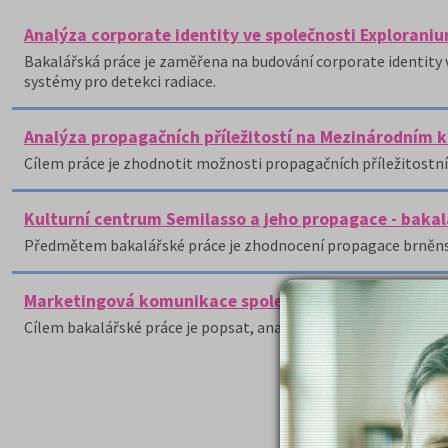
Analýza corporate identity ve společnosti Explorani
Bakalářská práce je zaměřena na budování corporate identity v 
systémy pro detekci radiace.
Analýza propagačních příležitostí na Mezinárodním 
Cílem práce je zhodnotit možnosti propagačních příležitostn
Kulturní centrum Semilasso a jeho propagace - baka
Předmětem bakalářské práce je zhodnocení propagace brněns
Marketingová komunikace společnosti TEKON CZ, s. r.
Cílem bakalářské práce je popsat, analyzovat a zhodnotit so