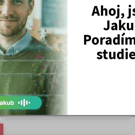
Ahoj, 
Jaku
Nejžádanější kurzy
Poradím 
Právnické fakulty
Psychologie
studi
Lékařské fakulty, farmacie
Společenské a human. vědy
Ekonomické fakulty
Žurnalistika
Politologie a mezinár. vztahy
Policejní akademie