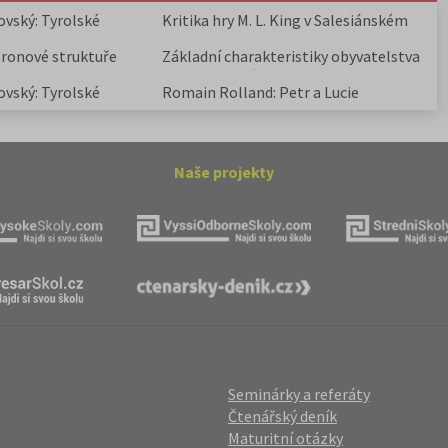
ovský: Tyrolské
Kritika hry M. L. King v Salesiánském
divadle
tronové struktuře
Základní charakteristiky obyvatelstva
a geografie sídel
ovský: Tyrolské
Romain Rolland: Petr a Lucie
Naše projekty
Seminárky a referáty
Čtenářský deník
Maturitní otázky