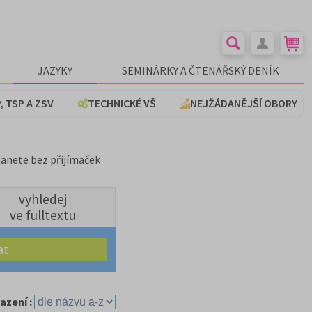
JAZYKY
SEMINÁRKY A ČTENÁŘSKÝ DENÍK
, TSP A ZSV
TECHNICKÉ VŠ
NEJŽÁDANĚJŠÍ OBORY
tanete bez přijímaček
vyhledej
ve fulltextu
azení :