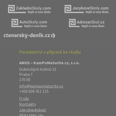
Poradenství v přípravě ke studiu
AMOS – KamPoMaturite.cz, s.r.o.
Dukelských hrdinů 21
Praha 7
170 00
info@kampomaturite.cz
+420 606 411 115
O nás
Kontakty
Jak objednávat
REKLAMA zde