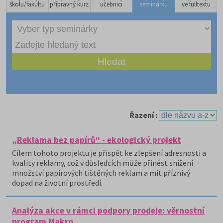
školu/fakultu
přípravný kurz
učebnici
seminárku
ve fulltextu
Řazení :
„Reklama bez papírů“ - ekologický projekt
Cílem tohoto projektu je přispět ke zlepšení adresnosti a
kvality reklamy, což v důsledcích může přinést snížení
množství papírových tištěných reklam a mít příznivý
dopad na životní prostředí.
Analýza akce v rámci podpory prodeje: věrnostní
program Makro