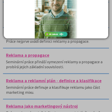
Reklama a její úskalí
Seminární práce do předmětu Odbyt výrobků a služeb
nejprve charakterizuje reklamu, jako způsob propagace.
Reklama a propagace
Práce nejprve uvádí definici reklamy a propagace.
Reklama a propagace
Seminární práce přináší vymezení reklamy a propagace a
probírá jejich základní souvislosti.
Reklama a reklamní plán - definice a klasifikace
Seminární práce definuje a klasifikuje reklamu jako část
marketing mixu.
Reklama jako marketingový nástroj