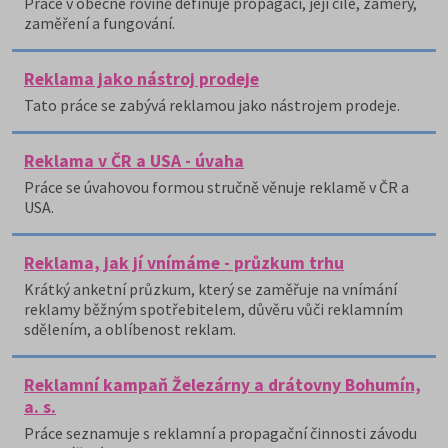
Práce v obecné rovině definuje propagaci, její cíle, záměry,
zaměření a fungování.
Reklama jako nástroj prodeje
Tato práce se zabývá reklamou jako nástrojem prodeje.
Reklama v ČR a USA - úvaha
Práce se úvahovou formou stručně věnuje reklamě v ČR a
USA.
Reklama, jak jí vnímáme - průzkum trhu
Krátký anketní průzkum, který se zaměřuje na vnímání
reklamy běžným spotřebitelem, důvěru vůči reklamním
sdělením, a oblíbenost reklam.
Reklamní kampaň Železárny a drátovny Bohumín,
a. s.
Práce seznamuje s reklamní a propagační činnosti závodu