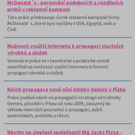
McDonald´s - porovnání podobných a rozdílných
prvků v reklamní kampani
Tato práce představuje různé reklamní kampaně firmy
McDonald´s, které byly vysílány v USA, Egyptě, Indii a
Číně.
Možnosti využití internetu k propagaci vlastních
výrobků a služeb
Seminární práce se v teoretické a praktické rovině
soustředí na možnosti využití internetu k firemní
propagaci výrobků a služeb.
Návrh propagace nové oční kliniky Gemini v Písku
Práce podává návrh na propagační strategii oční kliniky
Gemini, působící v Písku od roku 2009, zasazený do
výkladu obecných poznatků o propagaci, jejích
podmínkách, průběhu a cílech.
Návrhy na zlepšení společnosti Big Jacks Pizza -