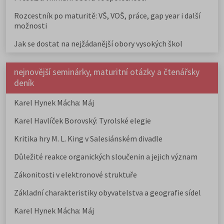
Rozcestník po maturitě: VŠ, VOŠ, práce, gap year i další
možnosti
Jak se dostat na nejžádanější obory vysokých škol
nejnovější seminárky, maturitní otázky a čtenářsky
deník
Karel Hynek Mácha: Máj
Karel Havlíček Borovský: Tyrolské elegie
Kritika hry M. L. King v Salesiánském divadle
Důležité reakce organických sloučenin a jejich význam
Zákonitosti v elektronové struktuře
Základní charakteristiky obyvatelstva a geografie sídel
Karel Hynek Mácha: Máj