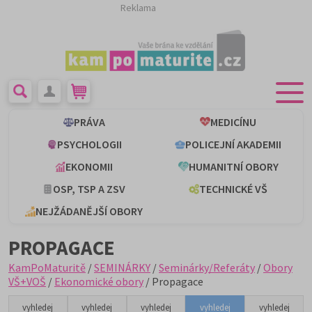
Reklama
PRÁVA
MEDICÍNU
PSYCHOLOGII
POLICEJNÍ AKADEMII
EKONOMII
HUMANITNÍ OBORY
OSP, TSP A ZSV
TECHNICKÉ VŠ
NEJŽÁDANĚJŠÍ OBORY
PROPAGACE
KamPoMaturitě
/
SEMINÁRKY
/
Seminárky/Referáty
/
Obory
VŠ+VOŠ
/
Ekonomické obory
/ Propagace
vyhledej
vyhledej
vyhledej
vyhledej
vyhledej