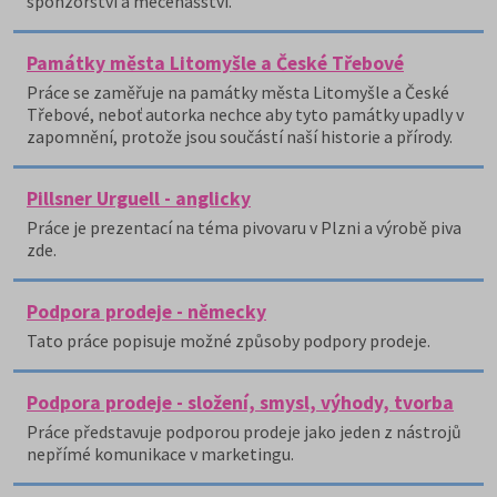
sponzorství a mecenášství.
Památky města Litomyšle a České Třebové
Práce se zaměřuje na památky města Litomyšle a České
Třebové, neboť autorka nechce aby tyto památky upadly v
zapomnění, protože jsou součástí naší historie a přírody.
Pillsner Urguell - anglicky
Práce je prezentací na téma pivovaru v Plzni a výrobě piva
zde.
Podpora prodeje - německy
Tato práce popisuje možné způsoby podpory prodeje.
Podpora prodeje - složení, smysl, výhody, tvorba
Práce představuje podporou prodeje jako jeden z nástrojů
nepřímé komunikace v marketingu.