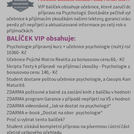
VIP balíček obsahuje učebnice, které zaručí do
přípravu na Psychologii. Dostáváte pečlivě vyb
učebnice k přijímacím zkouškám našimi lektory, garanci vrácen
peněz při nepřijetí a aktualizované informace po celý rok o
přijímačkách.
BALÍČEK VIP obsahuje:
Psychologie přípravný kurz + učebnice psychologie (nultý ročn
10360- Kč
Učebnice Psýché Matrix Realita za bonusovou cenu 60,- Kč
Skripta Testy k přípravě na přijímací zkoušky - Psychologie za
bonusovou cenu 140,- Kč
Student dostane poštou učebnice psychologie, a časopis Kam
Maturitě.
ZDARMA poštovné a balné za zaslání knih z balíčku v hodnotě 
ZDARMA program Garance v případě nepřijetí na VŠ v hodnotě 
ZDARMA videonávod „Jak se dostat na psychologii“
ZDARMA e-book „Dostat na obor psychologie“
Proč si vybrat tento balíček?
Student získává kompletní přípravu na písemnou i ústní část z
včetně celkového přehledu.