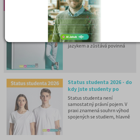
Doporučené články:
Státní maturita 2026
I v roce 2026 mohou studenti
u společné části volit mezi
matematikou a cizím
jazykem a zůstává povinná
zkouška z českého jazyka a
literatury. Stáhněte si zdarma
e-book
s podrobnými
informacemi.
Status studenta 2026 - do
kdy jste studenty po
maturitě?
Status studenta není
samostatný právní pojem. V
praxi znamená souhrn výhod
spojených se studiem, hlavně
zdravotní pojištění hrazené
státem, studentské slevy na
dopravu a další.