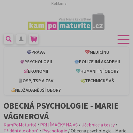
Reklama
PRÁVA
MEDICÍNU
PSYCHOLOGII
POLICEJNÍ AKADEMII
EKONOMII
HUMANITNÍ OBORY
OSP, TSP A ZSV
TECHNICKÉ VŠ
NEJŽÁDANĚJŠÍ OBORY
OBECNÁ PSYCHOLOGIE - MARIE
VÁGNEROVÁ
KamPoMaturitě
/
PŘIJÍMAČKY NA VŠ
/
Učebnice a testy
/
Třídění dle oborů
/
Psychologie
/ Obecná psychologie - Marie