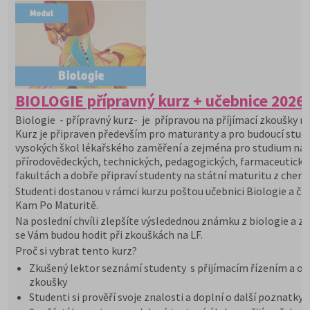
BIOLOGIE přípravný kurz + učebnice 2026
Biologie - přípravný kurz- je přípravou na příjímací zkoušky na
Kurz je připraven především pro maturanty a pro budoucí stu
vysokých škol lékařského zaměření a zejména pro studium na
přírodovědeckých, technických, pedagogických, farmaceutický
fakultách a dobře připraví studenty na státní maturitu z chemi
Studenti dostanou v rámci kurzu poštou učebnici Biologie a ča
Kam Po Maturitě.
Na poslední chvíli zlepšíte výsledednou známku z biologie a zn
se Vám budou hodit při zkouškách na LF.
Proč si vybrat tento kurz?
Zkušený lektor seznámí studenty s přijímacím řízením a or
zkoušky
Studenti si prověří svoje znalosti a doplní o další poznatky