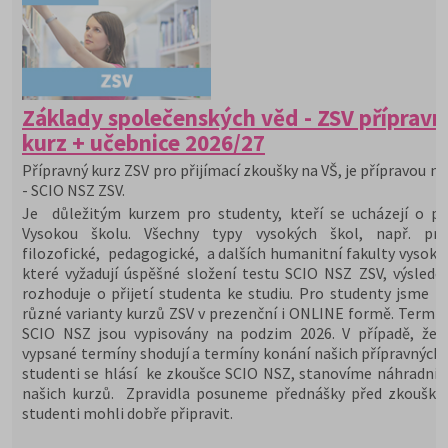
Základy společenských věd - ZSV přípravn
kurz + učebnice 2026/27
Přípravný kurz ZSV pro přijímací zkoušky na VŠ, je přípravou na
- SCIO NSZ ZSV.
Je důležitým kurzem pro studenty, kteří se ucházejí o při
Vysokou školu. Všechny typy vysokých škol, např. prá
filozofické, pedagogické, a dalších humanitní fakulty vysoký
které vyžadují úspěšné složení testu SCIO NSZ ZSV, výslede
rozhoduje o přijetí studenta ke studiu. Pro studenty jsme př
různé varianty kurzů ZSV v prezenční i ONLINE formě. Termín
SCIO NSZ jsou vypisovány na podzim 2026. V případě, že 
vypsané termíny shodují a termíny konání našich přípravných 
studenti se hlásí ke zkoušce SCIO NSZ, stanovíme náhradní 
našich kurzů. Zpravidla posuneme přednášky před zkoušky,
studenti mohli dobře připravit.