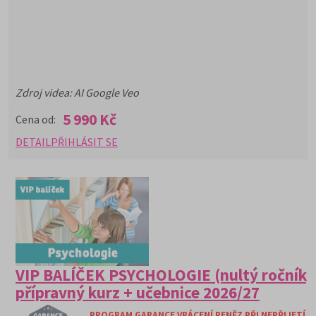
Zdroj videa: AI Google Veo
5 990 Kč
Cena od:
DETAIL
PŘIHLÁSIT SE
VIP BALÍČEK PSYCHOLOGIE (nultý ročník)
přípravný kurz + učebnice 2026/27
PROGRAM GARANCE VRÁCENÍ PENĚZ PŘI NEPŘIJETÍ N