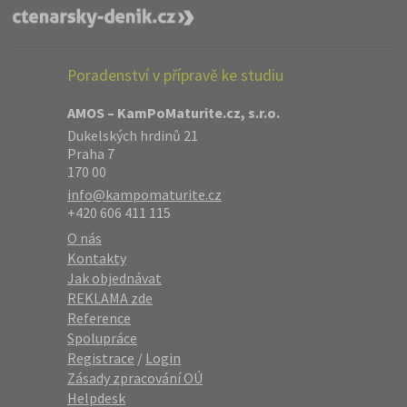
Poradenství v přípravě ke studiu
AMOS – KamPoMaturite.cz, s.r.o.
Dukelských hrdinů 21
Praha 7
170 00
info@kampomaturite.cz
+420 606 411 115
O nás
Kontakty
Jak objednávat
REKLAMA zde
Reference
Spolupráce
Registrace
/
Login
Zásady zpracování OÚ
Helpdesk