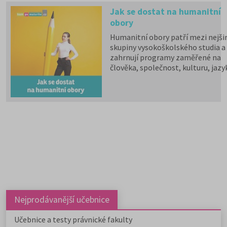
Jak se dostat na humanitní
obory
Humanitní obory patří mezi nejšir
skupiny vysokoškolského studia a
zahrnují programy zaměřené na
člověka, společnost, kulturu, jazy
vzdělávání i komunikaci.
Psychologii, filozofii, logiku,
politologii, sociologii, sociální
politiku a sociální práci, historick
vědy, filologii, pedagogiku,
informační studia a knihovnictví,
překladatelství a tlumočnictví,
obecnou teorii a dějiny umění a
kultury a další programy a obory l
studovat na 59 fakultách veřejnýc
vysokých škol. Humanitní obory j
dále v nabídce na 9 soukromých
vysokých školách. Učitelské obory
Nejprodávanější učebnice
můžete studovat na 9 pedagogick
fakultách, dvou institutech a jed
Učebnice a testy právnické fakulty