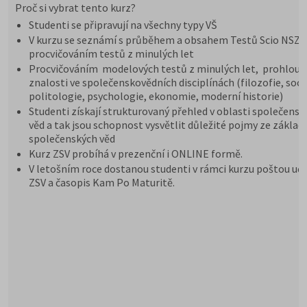
Proč si vybrat tento kurz?
Studenti se připravují na všechny typy VŠ
V kurzu se seznámí s průběhem a obsahem Testů Scio NSZ Z
procvičováním testů z minulých let
Procvičováním modelových testů z minulých let, prohloub
znalosti ve společenskovědních disciplínách (filozofie, soci
politologie, psychologie, ekonomie, moderní historie)
Studenti získají strukturovaný přehled v oblasti společensk
věd a tak jsou schopnost vysvětlit důležité pojmy ze základ
společenských věd
Kurz ZSV probíhá v prezenční i ONLINE formě.
V letošním roce dostanou studenti v rámci kurzu poštou uče
ZSV a časopis Kam Po Maturitě.