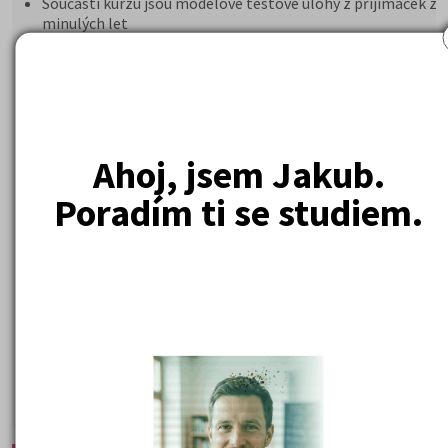
Součástí kurzu jsou modelové testové úlohy z přijímaček z
minulých let
Kurzy probíhají v prezenční i online formě
Ahoj, jsem Jakub.
Poradím ti se studiem.
5 590 Kč
Cena od:
DETAIL
PŘIHLÁSIT SE