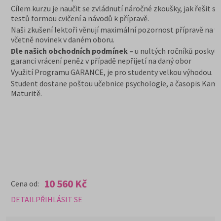
Cílem kurzu je naučit se zvládnutí náročné zkoušky, jak řešit st
testů formou cvičení a návodů k přípravě.
Naši zkušení lektoři věnují maximální pozornost přípravě na v
včetně novinek v daném oboru.
Dle našich obchodních podmínek –
u nultých ročníků poskyt
garanci vrácení peněz v případě nepřijetí na daný obor
Využití Programu GARANCE, je pro studenty velkou výhodou.
Student dostane poštou učebnice psychologie, a časopis Kam
Maturitě.
10 560 Kč
Cena od:
DETAIL
PŘIHLÁSIT SE