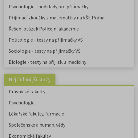
ústavu, a téměř na všech veřejnýc
Psychologie - podklady pro přijímačky
vysokých školách od uměleckých 
po ekonomické či technické.
Přijímací zkoušky z matematiky na VŠE Praha
Pedagogicky zaměřené obory
nabízejí také soukromé vysoké
Řešení otázek Policejní akademie
školy.
Učitelské
,
ekonomicky
zaměřené obory a
obory psycholo
Politologie - testy na přijímačky VŠ
uvádíme v samostatném článku.
Chystáte se na humanitní ob
Sociologie - testy na přijímačky VŠ
Stáhněte si zdarma e-book s
Biologie - testy na přij. zk. z medicíny
přehledem humanitních fakult,
informacemi o přijímacím řízení a
tipy pro výběr studia.
Nejžádanější kurzy
Právnické fakulty
Psychologie
Lékařské fakulty, farmacie
Společenské a human. vědy
Ekonomické fakulty