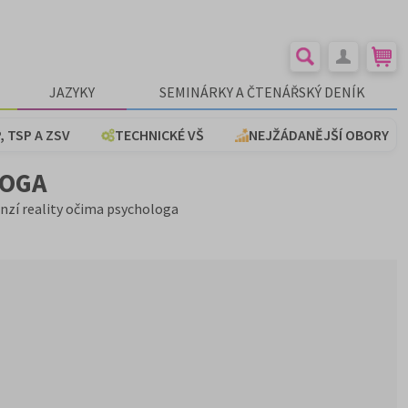
JAZYKY
SEMINÁRKY A ČTENÁŘSKÝ DENÍK
, TSP A ZSV
TECHNICKÉ VŠ
NEJŽÁDANĚJŠÍ OBORY
LOGA
zí reality očima psychologa