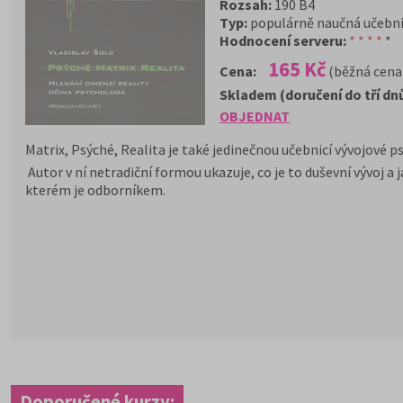
Rozsah:
190 B4
Typ:
populárně naučná učebn
Hodnocení serveru:
* * * *
*
165 Kč
Cena:
(běžná cena
Skladem (doručení do tří dn
OBJEDNAT
Matrix, Psýché, Realita je také jedinečnou učebnicí vývojové 
Autor v ní netradiční formou ukazuje, co je to duševní vývoj a
kterém je odborníkem.
Doporučené kurzy: