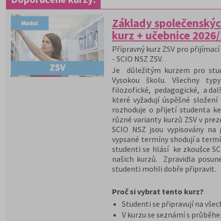
Základy společenskýc
kurz + učebnice 2026
Přípravný kurz ZSV pro přijímací 
- SCIO NSZ ZSV.
Je důležitým kurzem pro stude
Vysokou školu. Všechny typy
filozofické, pedagogické, a dal
které vyžadují úspěšné složení
rozhoduje o přijetí studenta ke
různé varianty kurzů ZSV v pre
SCIO NSZ jsou vypisovány na 
vypsané termíny shodují a termí
studenti se hlásí ke zkoušce S
našich kurzů. Zpravidla posun
studenti mohli dobře připravit.
Proč si vybrat tento kurz?
Studenti se připravují na vše
V kurzu se seznámí s průběh