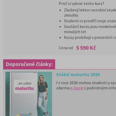
Proč si vybrat tento kurz?
Zkušený lektor seznámí stude
zkoušky
Studenti si prověří svoje znal
Součástí kurzu jsou modelové 
minulých let
Kurzy probíhají v prezenční i
5 590 Kč
Cena od:
Doporučené články:
Státní maturita 2026
I v roce 2026 mohou studenti u sp
zdarma
e-book
s podrobnými inf