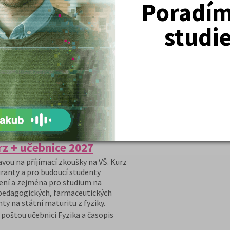
Poradím 
maximální pozornost přípravě na výuku
u.
studi
mínek –
u nultých
rácení peněz v případě nepřijetí na
e pro studenty velkou výhodou.
nice psychologie, a časopis Kam Po
DETAIL
PŘIHLÁSIT SE
rz + učebnice 2027
avou na příjímací zkoušky na VŠ. Kurz
ranty a pro budoucí studenty
ení a zejména pro studium na
 pedagogických, farmaceutických
ty na státní maturitu z fyziky.
poštou učebnici Fyzika a časopis