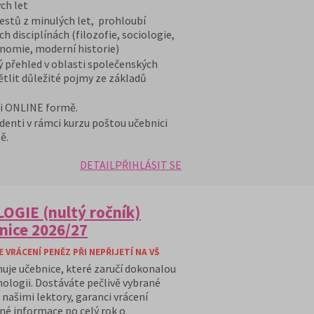
ch let
stů z minulých let, prohloubí
h disciplínách (filozofie, sociologie,
onomie, moderní historie)
ý přehled v oblasti společenských
ětlit důležité pojmy ze základů
 i ONLINE formě.
denti v rámci kurzu poštou učebnici
ě.
DETAIL
PŘIHLÁSIT SE
OGIE (nultý ročník)
nice 2026/27
VRÁCENÍ PENĚZ PŘI NEPŘIJETÍ NA VŠ
huje učebnice, které zaručí dokonalou
hologii. Dostáváte pečlivě vybrané
našimi lektory, garanci vrácení
ané informace po celý rok o