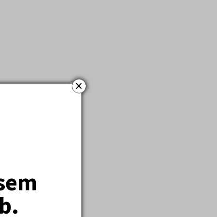
×
jsem
b.