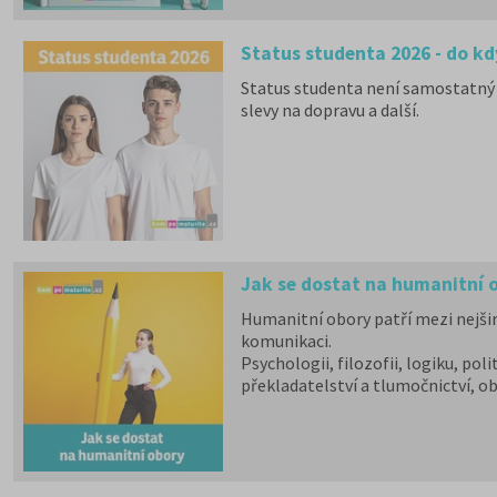
Status studenta 2026 - do kd
Status studenta není samostatný 
slevy na dopravu a další.
Jak se dostat na humanitní 
Humanitní obory patří mezi nejšir
komunikaci.
Psychologii, filozofii, logiku, poli
překladatelství a tlumočnictví, o
obory jsou dále v nabídce na 9 so
téměř na všech veřejných vysokýc
školy.
Učitelské
,
ekonomicky
zamě
Chystáte se na humanitní ob