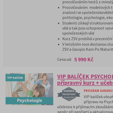
procvičováním testů z minulý
Procvičováním modelových te
znalosti ve společenskovědníc
politologie, psychologie, ek
Studenti získají strukturovan
věd a tak jsou schopnost vysv
společenských věd
Kurz ZSV probíhá v prezenční
V letošním roce dostanou stu
ZSV a časopis Kam Po Maturit
5 990 Kč
Cena od:
VIP BALÍČEK PSYCHOL
přípravný kurz + učeb
PROGRAM GARANCE 
VIP balíček obsa
přípravu na Psyc
učebnice k přijímacím zkouškám 
peněz při nepřijetí a aktualizov