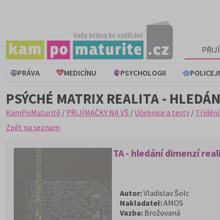
PŘIJ
PRÁVA
MEDICÍNU
PSYCHOLOGII
POLICEJ
PSÝCHÉ MATRIX REALITA - HLEDÁ
KamPoMaturitě
/
PŘIJÍMAČKY NA VŠ
/
Učebnice a testy
/
Třídění
Zpět na seznam
PSÝCHÉ MATRIX REALITA - hledání dimenzí real
Autor:
Vladislav Šolc
Nakladatel:
AMOS
Vazba:
Brožovaná