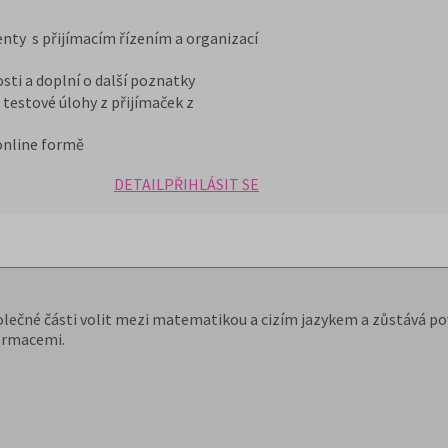
nty s přijímacím řízením a organizací
osti a doplní o další poznatky
testové úlohy z přijímaček z
 online formě
DETAIL
PŘIHLÁSIT SE
olečné části volit mezi matematikou a cizím jazykem a zůstává pov
ormacemi.