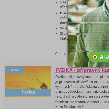
Naši zkušení lektoři věnují 
včetně novinek v daném obor
Dle našich obchodních pod
ročníků poskytujeme garanci v
daný obor
Využití Programu GARANCE, j
Student dostane poštou učeb
Maturitě.
10 560 Kč
Cena od:
FYZIKA - přípravný ku
Fyzika - přípravný kurz- je přípr
je připraven především pro matu
vysokých škol lékařského zaměř
přírodovědeckých, technických,
fakultách a dobře připraví studen
Studenti dostanou v rámci kurzu 
Kam Po Maturitě.