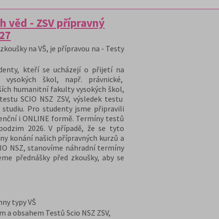
h věd - ZSV přípravný
/27
zkoušky na VŠ, je přípravou na - Testy
nty, kteří se ucházejí o přijetí na
 vysokých škol, např. právnické,
ších humanitní fakulty vysokých škol,
 testu SCIO NSZ ZSV, výsledek testu
 studiu. Pro studenty jsme připravili
zenční i ONLINE formě. Termíny testů
podzim 2026. V případě, že se tyto
ny konání našich přípravných kurzů a
CIO NSZ, stanovíme náhradní termíny
eme přednášky před zkoušky, aby se
chny typy VŠ
em a obsahem Testů Scio NSZ ZSV,