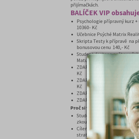
přijímačkách.
BALÍČEK VIP obsahuje
Psychologie přípravný kurz + 
10360- Kč
Učebnice Psýché Matrix Reali
Skripta Testy k přípravě na p
bonusovou cenu 140,- Kč
Student dostane poštou učeb
Maturitě.
ZDARMA poštovné a balné za z
Kč
ZDARMA program Garance v př
Kč
ZDARMA videonávod „Jak se d
ZDARMA e-book „Dostat na o
Proč si vybrat tento balíček?
Student získává kompletní př
zkoušky, včetně celkového př
Cílem kurzu je naučit se zvlád
strategii testů formou cvičen