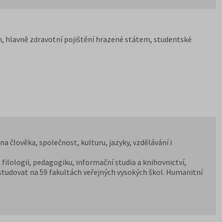
, hlavně zdravotní pojištění hrazené státem, studentské
 člověka, společnost, kulturu, jazyky, vzdělávání i
dy, filologii, pedagogiku, informační studia a knihovnictví,
e studovat na 59 fakultách veřejných vysokých škol. Humanitní
pedagogických fakultách, dvou institutech a jednom ústavu, a
icky zaměřené obory nabízejí také soukromé vysoké