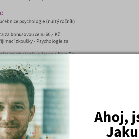
:
učebnice psychologie (nultý ročník)
ta za bonusovou cenu 60,- Kč
řijímací zkoušky - Psychologie za
nice psychologie, a časopis Kam Po
aslání knih z balíčku v hodnotě 150
ípadě nepřijetí na VŠ v hodnotě 500
ostat na psychologii“
bor psychologie“
Ahoj, 
ípravu na písemnou i ústní část
ehledu.
Jaku
nutí náročné zkoušky, jak řešit
í a návodů k přípravě.