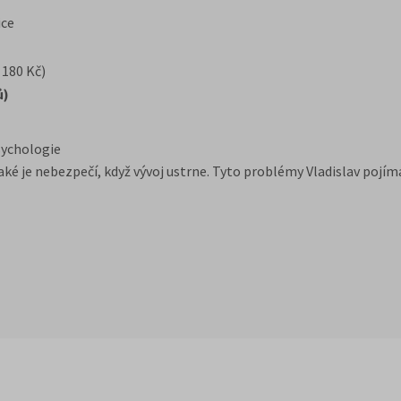
ice
 180 Kč)
ů)
psychologie
 jaké je nebezpečí, když vývoj ustrne. Tyto problémy Vladislav pojí