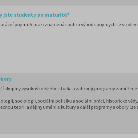
y jste studenty po maturitě?
právní pojem. V praxi znamená souhrn výhod spojených se studiem
obory
ší skupiny vysokoškolského studia a zahrnují programy zaměřené na
tologii, sociologii, sociální politiku a sociální práci, historické vě
becnou teorii a dějiny umění a kultury a další programy a obory lz
ukromých vysokých školách. Učitelské obory můžete studovat na 9 
h školách od uměleckých až po ekonomické či technické. Pedagog
řené obory a
obory psychologie
uvádíme v samostatném článku.
or?