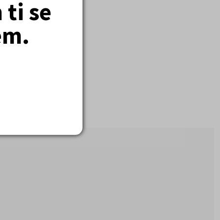
ti se
em.