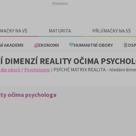
Reklama
ÍMAČKY NA VŠ
MATURITA
PŘIJÍMAČKY NA SŠ
NÍ AKADEMII
EKONOMII
HUMANITNÍ OBORY
OSP
NÍ DIMENZÍ REALITY OČIMA PSYCHO
 dle oborů
/
Psychologie
/ PSÝCHÉ MATRIX REALITA - hledání dimen
ity očima psychologa