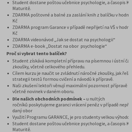
Student dostane poštou učebnice psychologie, a časopis K
Maturitě.
ZDARMA poštovné a balné za zaslání knih z balíčku v hodno
Kč
ZDARMA program Garance v případě nepřijetí na VŠ v hodno
Kč
ZDARMA videonávod „Jak se dostat na psychologii“
ZDARMA e-book „Dostat na obor psychologie“
Proč si vybrat tento balíček?
Student získává kompletní přípravu na písemnou i ústní čás
zkoušky, včetně celkového přehledu.
Cílem kurzu je naučit se zvládnutí náročné zkoušky, jak řešit
strategii testů formou cvičení a návodů k přípravě.
Naši zkušení lektoři věnují maximální pozornost přípravě n
včetně novinek v daném oboru.
Dle našich obchodních podmínek –
u nultých
ročníků poskytujeme garanci vrácení peněz v případě nepřij
daný obor
Využití Programu GARANCE, je pro studenty velkou výhodou
Student dostane poštou učebnice psychologie, a časopis K
Maturitě.