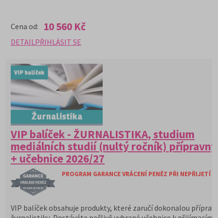
10 560 Kč
Cena od:
DETAIL
PŘIHLÁSIT SE
VIP balíček - ŽURNALISTIKA, studium
mediálních studií (nultý ročník) přípravný
+ učebnice 2026/27
PROGRAM GARANCE VRÁCENÍ PENĚZ PŘI NEPŘIJETÍ N
VIP balíček obsahuje produkty, které zaručí dokonalou příprav
žurnalistiku. Dostáváte pečlivě vybrané učebnice k přijímacím