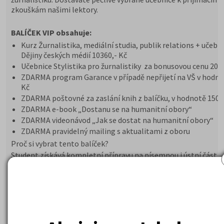
zkouškám našimi lektory.
BALÍČEK VIP obsahuje:
Kurz Žurnalistika, mediální studia, publik relations + učebn
Dějiny českých médií 10360,- Kč
Učebnice Stylistika pro žurnalistiky za bonusovou cenu 200
ZDARMA program Garance v případě nepřijetí na VŠ v hodno
Kč
ZDARMA poštovné za zaslání knih z balíčku, v hodnotě 150 
ZDARMA e-book „Dostanu se na humanitní obory“
ZDARMA videonávod „Jak se dostat na humanitní obory“
ZDARMA pravidelný mailing s aktualitami z oboru
Proč si vybrat tento balíček?
Student získává kompletní přípravu na písemnou i ústní část z
včetně celkového přehledu. Cílem kurzu je naučit se zvládnutí
zkoušky, jak řešit strategii testů formou cvičení a návodů k pří
D
le našich obchodních podmínek –
u nultých ročníků poskyt
garanci vrácení peněz v případě nepřijetí na daný obor
Využití Programu GARANCE, je pro studenty velkou výhodou.