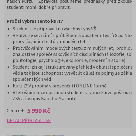
našich kurzů. Zpravidla posuneme přednášky před zkoušky,
studenti mohli dobře připravit.
Proč si vybrat tento kurz?
Studenti se připravují na všechny typy VŠ
V kurzu se seznámí s průběhem a obsahem Testů Scio NSZ Z
procvičováním testů z minulých let
Procvičováním modelových testů z minulých let, prohloub
znalosti ve společenskovědních disciplínách (filozofie, soci
politologie, psychologie, ekonomie, moderní historie)
Studenti získají strukturovaný přehled v oblasti společensk
věd a tak jsou schopnost vysvětlit důležité pojmy ze základ
společenských věd
Kurz ZSV probíhá v prezenční i ONLINE formě.
V letošním roce dostanou studenti v rámci kurzu poštou uče
ZSV a časopis Kam Po Maturitě.
5 990 Kč
Cena od:
DETAIL
PŘIHLÁSIT SE