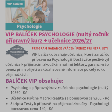
VIP BALÍČEK PSYCHOLOGIE (nultý ročník)
přípravný kurz + učebnice 2026/27
PROGRAM GARANCE VRÁCENÍ PENĚZ PŘI NEPŘIJETÍ N
VIP balíček obsahuje učebnice, které zaručí do
přípravu na Psychologii. Dostáváte pečlivě vyb
učebnice k přijímacím zkouškám našimi lektory, garanci vrácen
peněz při nepřijetí a aktualizované informace po celý rok o
přijímačkách.
BALÍČEK VIP obsahuje:
Psychologie přípravný kurz + učebnice psychologie (nultý r
10360- Kč
Učebnice Psýché Matrix Realita za bonusovou cenu 60,- Kč
Skripta Testy k přípravě na přijímací zkoušky - Psychologie
bonusovou cenu 140,- Kč