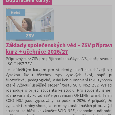
Doporučené kurzy:
Základy společenských věd - ZSV přípravn
kurz + učebnice 2026/27
Přípravný kurz ZSV pro přijímací zkoušky na VŠ, je přípravou na
- SCIO NSZ ZSV.
Je důležitým kurzem pro studenty, kteří se ucházejí o při
Vysokou školu. Všechny typy vysokých škol, např. prá
filozofické, pedagogické, a dalších humanitní fakulty vysoký
které vyžadují úspěšné složení testu SCIO NSZ ZSV, výslede
rozhoduje o přijetí studenta ke studiu. Pro studenty jsme př
různé varianty kurzů ZSV v prezenční i ONLINE formě. Termín
SCIO NSZ jsou vypisovány na podzim 2026. V případě, že 
vypsané termíny shodují a termíny konání našich přípravných 
studenti se hlásí ke zkoušce SCIO NSZ, stanovíme náhradní 