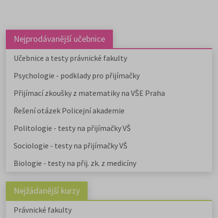
studovat na 59 fakultách veřejnýc
vysokých škol. Humanitní obory j
dále v nabídce na 9 soukromých
vysokých školách. Učitelské obory
Nejprodávanější učebnice
můžete studovat na 9 pedagogick
fakultách, dvou institutech a jed
Učebnice a testy právnické fakulty
ústavu, a téměř na všech veřejnýc
Psychologie - podklady pro přijímačky
vysokých školách od uměleckých 
po ekonomické či technické.
Přijímací zkoušky z matematiky na VŠE Praha
Pedagogicky zaměřené obory
nabízejí také soukromé vysoké
Řešení otázek Policejní akademie
školy.
Učitelské
,
ekonomicky
zaměřené obory a
obory psycholo
Politologie - testy na přijímačky VŠ
uvádíme v samostatném článku.
Chystáte se na humanitní ob
Sociologie - testy na přijímačky VŠ
Stáhněte si zdarma e-book s
Biologie - testy na přij. zk. z medicíny
přehledem humanitních fakult,
informacemi o přijímacím řízení a
tipy pro výběr studia.
Nejžádanější kurzy
Právnické fakulty