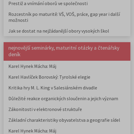
Prestiž a vnímání oborů ve společnosti
Rozcestník po maturitě: VŠ, VOŠ, práce, gap year i další
možnosti
Jak se dostat na nejžádanější obory vysokých škol
nejnovější seminárky, maturitní otázky a čtenářsky
deník
Karel Hynek Mácha: Máj
Karel Havlíček Borovský: Tyrolské elegie
Kritika hry M. L. King v Salesiánském divadle
Důležité reakce organických sloučenin a jejich význam
Zákonitosti v elektronové struktuře
Základní charakteristiky obyvatelstva a geografie sídel
Karel Hynek Mácha: Máj