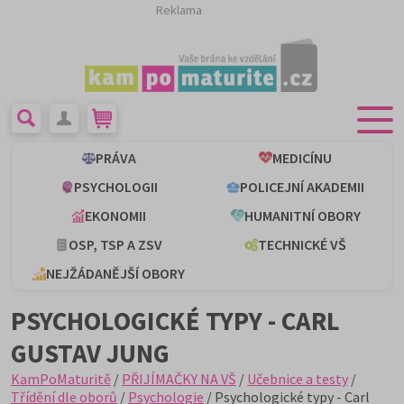
Reklama
PRÁVA
MEDICÍNU
PSYCHOLOGII
POLICEJNÍ AKADEMII
EKONOMII
HUMANITNÍ OBORY
OSP, TSP A ZSV
TECHNICKÉ VŠ
NEJŽÁDANĚJŠÍ OBORY
PSYCHOLOGICKÉ TYPY - CARL
GUSTAV JUNG
KamPoMaturitě
/
PŘIJÍMAČKY NA VŠ
/
Učebnice a testy
/
Třídění dle oborů
/
Psychologie
/ Psychologické typy - Carl