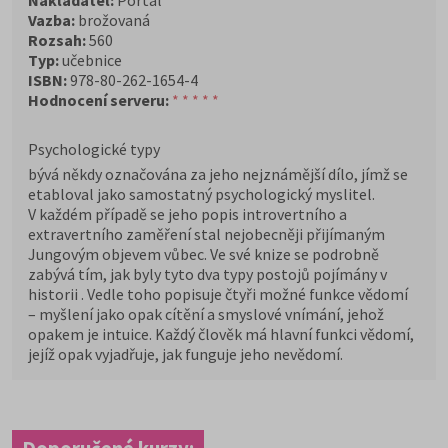
Nakladatel:
Portál
Vazba:
brožovaná
Rozsah:
560
Typ:
učebnice
ISBN:
978-80-262-1654-4
Hodnocení serveru:
* * * * *
Psychologické typy
bývá někdy označována za jeho nejznámější dílo, jímž se
etabloval jako samostatný psychologický myslitel.
V každém případě se jeho popis introvertního a
extravertního zaměření stal nejobecněji přijímaným
Jungovým objevem vůbec. Ve své knize se podrobně
zabývá tím, jak byly tyto dva typy postojů pojímány v
historii . Vedle toho popisuje čtyři možné funkce vědomí
– myšlení jako opak cítění a smyslové vnímání, jehož
opakem je intuice. Každý člověk má hlavní funkci vědomí,
jejíž opak vyjadřuje, jak funguje jeho nevědomí.