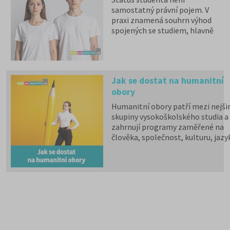
samostatný právní pojem. V
praxi znamená souhrn výhod
spojených se studiem, hlavně
zdravotní pojištění hrazené
státem, studentské slevy na
dopravu a další.
Jak se dostat na humanitní
obory
Humanitní obory patří mezi nejšir
skupiny vysokoškolského studia a
zahrnují programy zaměřené na
člověka, společnost, kulturu, jazy
vzdělávání i komunikaci.
Psychologii, filozofii, logiku,
politologii, sociologii, sociální
politiku a sociální práci, historick
vědy, filologii, pedagogiku,
informační studia a knihovnictví,
překladatelství a tlumočnictví,
obecnou teorii a dějiny umění a
kultury a další programy a obory l