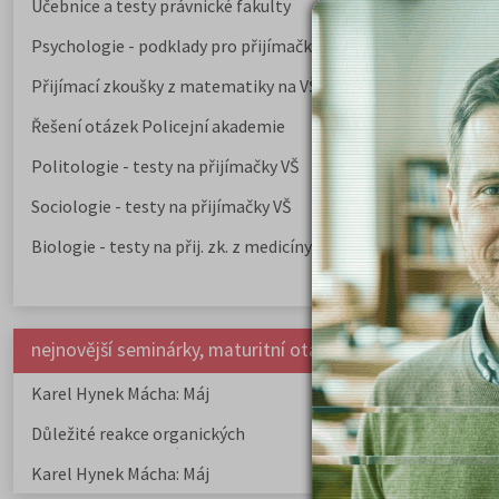
Učebnice a testy právnické fakulty
Psychologie - podklady pro přijímačky
Přijímací zkoušky z matematiky na VŠE Praha
Řešení otázek Policejní akademie
Politologie - testy na přijímačky VŠ
Sociologie - testy na přijímačky VŠ
Biologie - testy na přij. zk. z medicíny
nejnovější seminárky, maturitní otázky a čtenářsky deník
Karel Hynek Mácha: Máj
Karel Havlíček Bor
elegie
Důležité reakce organických
Zákonitosti v elek
sloučenin a jejich význam
Karel Hynek Mácha: Máj
Karel Havlíček Bor
elegie