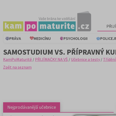
PŘIJ
PRÁVA
MEDICÍNU
PSYCHOLOGII
POLICEJ
SAMOSTUDIUM VS. PŘÍPRAVNÝ KUR
KamPoMaturitě
/
PŘIJÍMAČKY NA VŠ
/
Učebnice a testy
/
Třídění
Zpět na seznam
Nejprodávanější učebnice