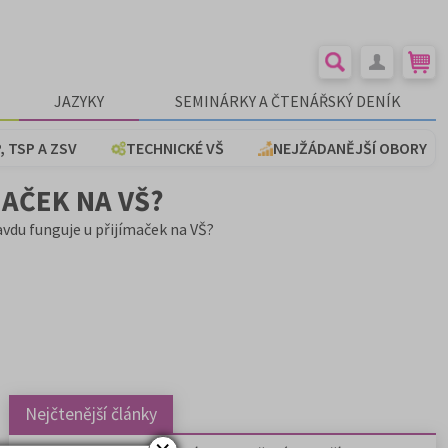
JAZYKY
SEMINÁRKY A ČTENÁŘSKÝ DENÍK
, TSP A ZSV
TECHNICKÉ VŠ
NEJŽÁDANĚJŠÍ OBORY
AČEK NA VŠ?
vdu funguje u přijímaček na VŠ?
Nejčtenější články