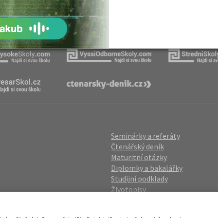
Naše projekty
Seminárky a referáty
Čtenářský deník
Maturitní otázky
Diplomky a bakalářky
Studijní podklady
Životopisy
gin
Přijímací zkoušky
vání OÚ
Katalog škol