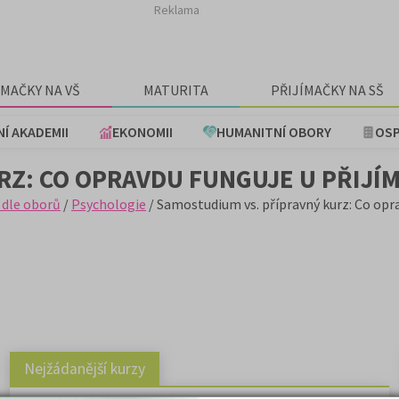
Reklama
ÍMAČKY NA VŠ
MATURITA
PŘIJÍMAČKY NA SŠ
NÍ AKADEMII
EKONOMII
HUMANITNÍ OBORY
OSP
Z: CO OPRAVDU FUNGUJE U PŘIJÍM
 dle oborů
/
Psychologie
/ Samostudium vs. přípravný kurz: Co opra
Nejžádanější kurzy