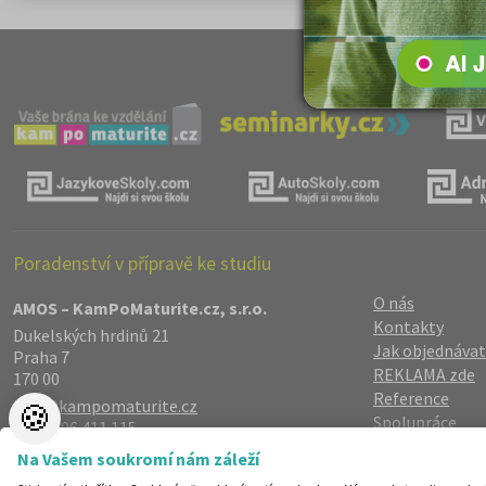
Poradenství v přípravě ke studiu
O nás
AMOS – KamPoMaturite.cz, s.r.o.
Kontakty
Dukelských hrdinů 21
Jak objednávat
Praha 7
REKLAMA zde
170 00
Reference
info@kampomaturite.cz
🍪
Spolupráce
+420 606 411 115
Registrace
/
Lo
Na Vašem soukromí nám záleží
Zásady zpraco