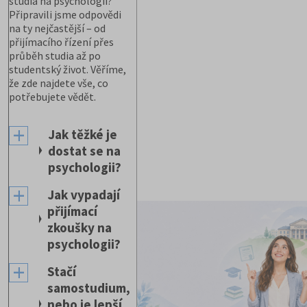
studia na psychologii?
Připravili jsme odpovědi
na ty nejčastější – od
přijímacího řízení přes
průběh studia až po
studentský život. Věříme,
že zde najdete vše, co
potřebujete vědět.
Jak těžké je
dostat se na
psychologii?
Jak vypadají
přijímací
zkoušky na
psychologii?
Stačí
samostudium,
nebo je lepší