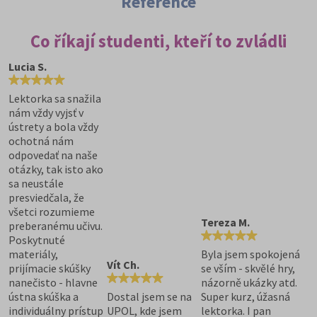
Reference
Co říkají studenti, kteří to zvládli
Lucia S.
Lektorka sa snažila
nám vždy vyjsť v
ústrety a bola vždy
ochotná nám
odpovedať na naše
otázky, tak isto ako
sa neustále
presviedčala, že
všetci rozumieme
Tereza M.
preberanému učivu.
Poskytnuté
materiály,
Byla jsem spokojená
Vít Ch.
prijímacie skúšky
se vším - skvělé hry,
nanečisto - hlavne
názorně ukázky atd.
ústna skúška a
Dostal jsem se na
Super kurz, úžasná
individuálny prístup
UPOL, kde jsem
lektorka. I pan