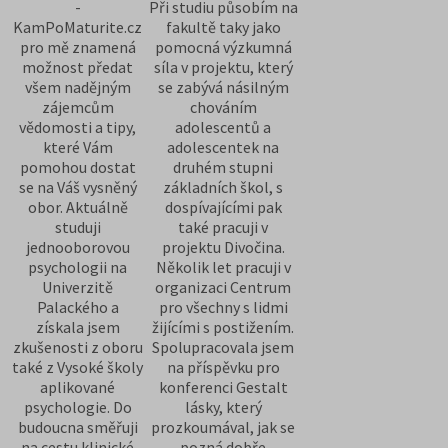
-
Při studiu působím na
KamPoMaturite.cz
fakultě taky jako
pro mě znamená
pomocná výzkumná
možnost předat
síla v projektu, který
všem nadějným
se zabývá násilným
zájemcům
chováním
vědomosti a tipy,
adolescentů a
které Vám
adolescentek na
pomohou dostat
druhém stupni
se na Váš vysněný
základních škol, s
obor. Aktuálně
dospívajícími pak
studuji
také pracuji v
jednooborovou
projektu Divočina.
psychologii na
Několik let pracuji v
Univerzitě
organizaci Centrum
Palackého a
pro všechny s lidmi
získala jsem
žijícími s postižením.
zkušenosti z oboru
Spolupracovala jsem
také z Vysoké školy
na příspěvku pro
aplikované
konferenci Gestalt
psychologie. Do
lásky, který
budoucna směřuji
prozkoumával, jak se
na cestu klinické
pozná dobře