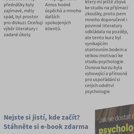
který mi ještě zbývá
přednášky byly
Amos hodně
ke studiu na přijímací
zajímavé, měly
úspěchů a mnoho
zkoušky, proto jsem
spád, byl prostor
dalších
mnoho doporučené i
pro diskuzi. Oceňuji
spokojených
povinné literatury
výběr literatury i
klientů.
odkládala na později,
zadané úkoly.
ale tento kurz byl
vynikajícím
startovním bodem a
velkou motivací ke
studiu psychologie.
Osnova kurzu byla
vyhovující a přínosná
pro uspořádání si
celých odvětví
psychologie.
Nejste si jistí, kde začít?
Stáhněte si e-book zdarma