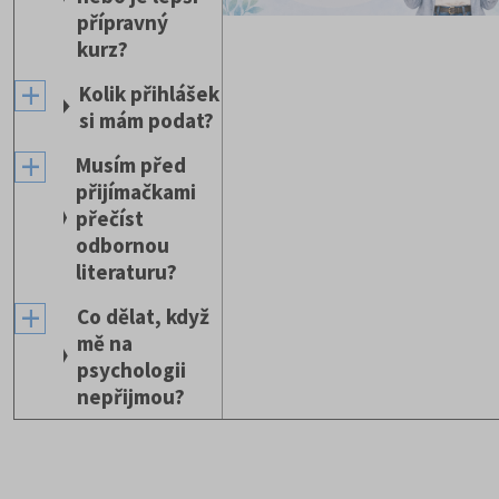
přípravný
kurz?
Kolik přihlášek
si mám podat?
Musím před
přijímačkami
přečíst
odbornou
literaturu?
Co dělat, když
mě na
psychologii
nepřijmou?