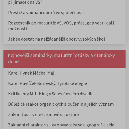
přijímaček na VŠ?
Prestiž a vnímání oborů ve společnosti
Rozcestník po maturitě: VŠ, VOŠ, práce, gap year i další
možnosti
Jak se dostat na nejžádanější obory vysokých škol
nejnovější seminárky, maturitní otázky a čtenářsky
deník
Karel Hynek Mácha: Máj
Karel Havlíček Borovský: Tyrolské elegie
Kritika hry M. L. King v Salesiánském divadle
Důležité reakce organických sloučenin a jejich význam
Zákonitosti v elektronové struktuře
Základní charakteristiky obyvatelstva a geografie sídel