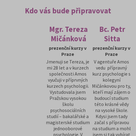
Kdo vás bude připravovat
Mgr. Tereza
Bc. Petr
Mičánková
Sitta
prezenční kurzy v
prezenční kurzy v
Praze
Praze
Jmenuji se Tereza, je
V agentuře Amos
mi 28 let a v kurzech
vedu přípravný
společnosti Amos
kurz psychologie s
vyučuji v příprvných
kolegyní
kurzech psychologii.
Mičánkovou pro ty,
Vystudovala jsem
kteří mají zájem o
Pražskou vysokou
budoucí studium
školu
této krásné vědy
psychosociálních
na vysoké škole.
studií – bakalářské a
Kdysi jsem tady
magisterské studium
začal s přípravou
jednooborové
na studium a mohl
psychologie. V
jsem si tak vybírat