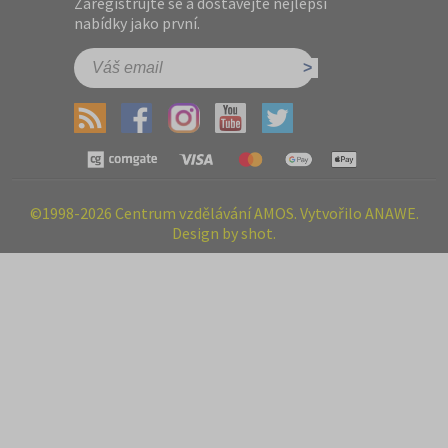
Zaregistrujte se a dostávejte nejlepší
nabídky jako první.
©1998-2026 Centrum vzdělávání AMOS. Vytvořilo ANAWE.
Design by shot.