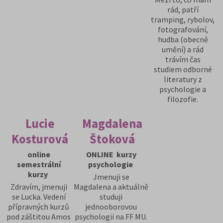
rád, patří
tramping, rybolov,
fotografování,
hudba (obecně
umění) a rád
trávím čas
studiem odborné
literatury z
psychologie a
filozofie.
Lucie
Magdalena
Kosturová
Štoková
online
ONLINE kurzy
semestrální
psychologie
kurzy
Jmenuji se
Zdravím, jmenuji
Magdalena a aktuálně
se Lucka. Vedení
studuji
přípravných kurzů
jednooborovou
pod záštitou Amos
psychologii na FF MU.