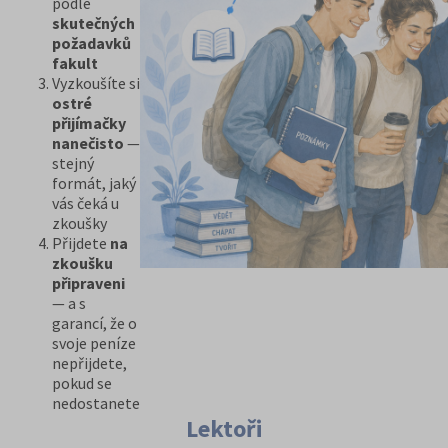
podle
skutečných
požadavků
fakult
Vyzkoušíte si
ostré
přijímačky
nanečisto
—
stejný
formát, jaký
vás čeká u
zkoušky
Přijdete
na
zkoušku
připraveni
— a s
garancí, že o
svoje peníze
nepřijdete,
pokud se
nedostanete
Lektoři