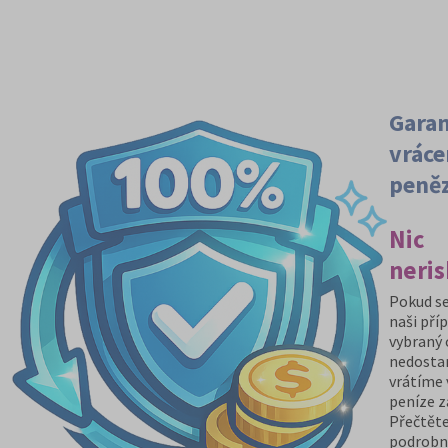
Gara
vráce
peně
Nic
neris
Pokud se
naši pří
vybraný
nedosta
vrátíme
peníze z
Přečtěte
podrobn