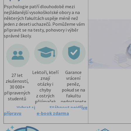
Psychologie patří dlouhodobě mezi
nejžádanější vysokoškolské obory a na
některých fakultách uspěje méně než
jeden z deseti uchazečů. Pomůžeme vám
připravit se na testy, pohovory i výběr
správné školy.
Lektoři, kteří
Garance
27 let
znají
vrácení
zkušeností,
otázky i
peněz,
30 000+
chyby
pokud se na
připravených
z ostrých
fakultu
studentů
přijímaček
nedostanete
Vybrat si
Stáhnout nejdříve
přípravu
e-book zdarma