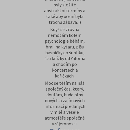
byly složité
abstraktní termíny a
také aby učení byla
trochu zábava. :)
Když se zrovna
nemotám kolem
psychologie běhám,
hraji na kytaru, píšu
básničky do šuplíku,
čtu knížky od Yaloma
a chodím po
koncertech a
kafíčkách.
Moc se těším na náš
společný čas, který,
doufám, bude plný
nových a zajímavých
informací předaných
v milé a veselé
atmosféře společné
vzájemnosti.