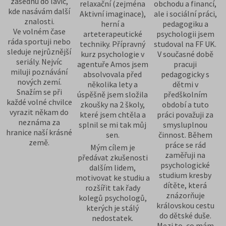
zasednu do lavic,
relaxační (zejména
obchodu a financí,
kde nasávám další
Aktivní imaginace),
ale i sociální práci,
znalosti.
herní a
pedagogiku a
Ve volném čase
arteterapeutické
psychologii jsem
ráda sportuji nebo
techniky. Přípravný
studoval na FF UK.
sleduje nejrůznější
kurz psychologie v
V současné době
seriály. Nejvíc
agentuře Amos jsem
pracuji
miluji poznávání
absolvovala před
pedagogicky s
nových zemí.
několika lety a
dětmi v
Snažím se při
úspěšně jsem složila
předškolním
každé volné chvilce
zkoušky na 2 školy,
období a tuto
vyrazit někam do
které jsem chtěla a
práci považuji za
neznáma za
splnil se mi tak můj
smysluplnou
hranice naší krásné
sen.
činnost. Během
země.
práce se rád
Mým cílem je
zaměřuji na
předávat zkušenosti
psychologické
dalším lidem,
studium kresby
motivovat ke studiu a
dítěte, která
rozšířit tak řady
znázorňuje
kolegů psychologů,
královskou cestu
kterých je stálý
do dětské duše.
nedostatek.
Mezi to, co mám