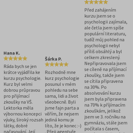
Před zahájením
kurzu jsem se o
psychologii zajímala,
ale četla jsem spíše
populární literaturu,
tudíž můj pohled na
psychologii nebyl
příliš obsáhlý a byl
Hana K.
celkem zkreslený.
Šárka P.
Nepřipravovala jsem
Ráda bych se jen
se cíleně na příjímací
krátce vyjádřila ke
Rozhodně mne
zkoušky, takže jsem
kurzu psychologie.
kurz psychologie
se cítila připravena
Kurz byl velmi
posunul v mém
na 30%. Po
dobrou průpravou
pohledu na sebe
absolvování kurzu
pro přijímací
sama, lidi a život
jsem byla připravena
zkoušky na VŠ.
všeobecně. Byli
na 70% k příjímacím
Lektorka měla
jsme fajn parta a
zkouškám, jelikož
výbornou koncepci
věřím, že nejsem
jsem ve 3. ročníku na
výuky, široký rozsah
jediná komu je
gymnáziu, stále jsem
látky, dobré
líto, že je konec :-)
počítala s časem,
načasování. Její
. Přeji agentuře