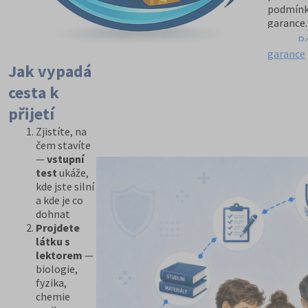
podmín
garance.
P
garance
Jak vypadá
cesta k
přijetí
Zjistíte, na
čem stavíte
—
vstupní
test
ukáže,
kde jste silní
a kde je co
dohnat
Projdete
látku s
lektorem
—
biologie,
fyzika,
chemie