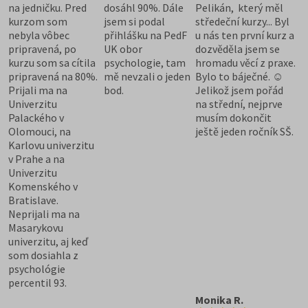
na jedničku. Pred
dosáhl 90%. Dále
Pelikán, který měl
kurzom som
jsem si podal
středeční kurzy... Byl
nebyla vôbec
přihlášku na PedF
u nás ten první kurz a
pripravená, po
UK obor
dozvěděla jsem se
kurzu som sa cítila
psychologie, tam
hromadu věcí z praxe.
pripravená na 80%.
mě nevzali o jeden
Bylo to báječné. ☺
Prijali ma na
bod.
Jelikož jsem pořád
Univerzitu
na střední, nejprve
Palackého v
musím dokončit
Olomouci, na
ještě jeden ročník SŠ.
Karlovu univerzitu
v Prahe a na
Univerzitu
Komenského v
Bratislave.
Neprijali ma na
Masarykovu
univerzitu, aj keď
som dosiahla z
psychológie
percentil 93.
Monika R.