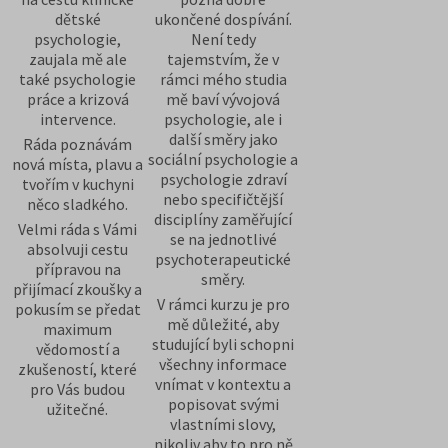
dětské
ukončené dospívání.
psychologie,
Není tedy
zaujala mě ale
tajemstvím, že v
také psychologie
rámci mého studia
práce a krizová
mě baví vývojová
intervence.
psychologie, ale i
další směry jako
Ráda poznávám
sociální psychologie a
nová místa, plavu a
psychologie zdraví
tvořím v kuchyni
nebo specifičtější
něco sladkého.
disciplíny zaměřující
Velmi ráda s Vámi
se na jednotlivé
absolvuji cestu
psychoterapeutické
přípravou na
směry.
přijímací zkoušky a
V rámci kurzu je pro
pokusím se předat
mě důležité, aby
maximum
studující byli schopni
vědomostí a
všechny informace
zkušeností, které
vnímat v kontextu a
pro Vás budou
popisovat svými
užitečné.
vlastními slovy,
nikoliv aby to pro ně