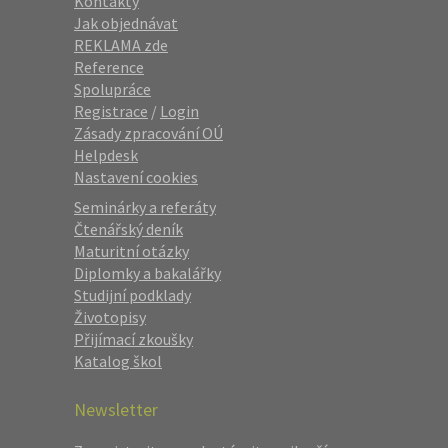
Kontakty
Jak objednávat
REKLAMA zde
Reference
Spolupráce
Registrace
/
Login
Zásady zpracování OÚ
Helpdesk
Nastavení cookies
Seminárky a referáty
Čtenářský deník
Maturitní otázky
Diplomky a bakalářky
Studijní podklady
Životopisy
Přijímací zkoušky
Katalog škol
Newsletter