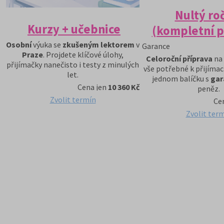
Nultý ro
Kurzy + učebnice
(kompletní p
Osobní
výuka se
zkušeným lektorem
v
Garance
Praze
. Projdete klíčové úlohy,
Celoroční příprava
na 
přijímačky nanečisto i testy z minulých
vše potřebné k přijíma
let.
jednom balíčku s
gara
Cena jen
10 360 Kč
peněz.
Zvolit termín
Ce
Zvolit ter