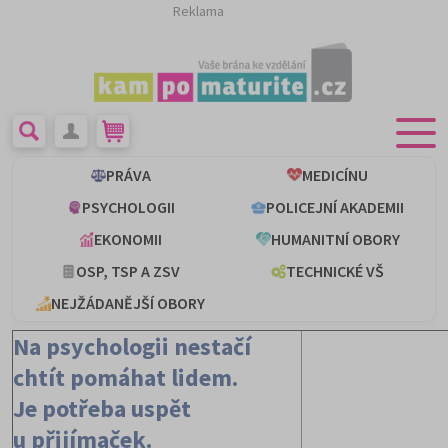
Reklama
PRÁVA
MEDICÍNU
PSYCHOLOGII
POLICEJNÍ AKADEMII
EKONOMII
HUMANITNÍ OBORY
OSP, TSP A ZSV
TECHNICKÉ VŠ
NEJŽÁDANĚJŠÍ OBORY
Na psychologii nestačí
chtít pomáhat lidem.
Je potřeba uspět
u přijímaček.