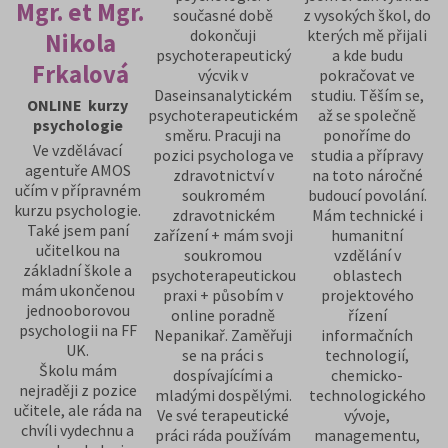
Mgr. et Mgr.
současné době
z vysokých škol, do
dokončuji
kterých mě přijali
Nikola
psychoterapeutický
a kde budu
Frkalová
výcvik v
pokračovat ve
Daseinsanalytickém
studiu. Těším se,
ONLINE kurzy
psychoterapeutickém
až se společně
psychologie
směru. Pracuji na
ponoříme do
Ve vzdělávací
pozici psychologa ve
studia a přípravy
agentuře AMOS
zdravotnictví v
na toto náročné
učím v přípravném
soukromém
budoucí povolání.
kurzu psychologie.
zdravotnickém
Mám technické i
Také jsem paní
zařízení + mám svoji
humanitní
učitelkou na
soukromou
vzdělání v
základní škole a
psychoterapeutickou
oblastech
mám ukončenou
praxi + působím v
projektového
jednooborovou
online poradně
řízení
psychologii na FF
Nepanikař. Zaměřuji
informačních
UK.
se na práci s
technologií,
Školu mám
dospívajícími a
chemicko-
nejraději z pozice
mladými dospělými.
technologického
učitele, ale ráda na
Ve své terapeutické
vývoje,
chvíli vydechnu a
práci ráda používám
managementu,