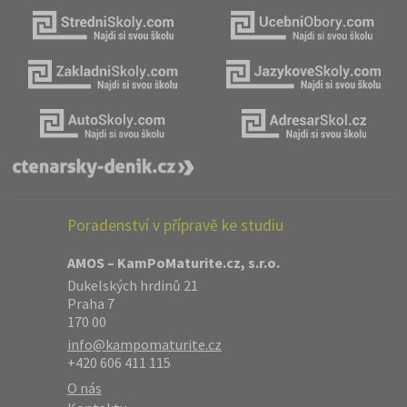
Poradenství v přípravě ke studiu
AMOS – KamPoMaturite.cz, s.r.o.
Dukelských hrdinů 21
Praha 7
170 00
info@kampomaturite.cz
+420 606 411 115
O nás